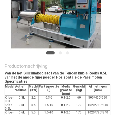
Productomschrijving
Van de het Siliciumkoolstof van de Tencan knb-s Reeks 0.5L
van het de anode fijne poeder Horizontale de Parelmolen
Specificaties
Model
Actief
Macht
Partijgrootte
Media
Gewicht
Afmetingen
Volume
(KW)
(l)
grootte
(kg)
(mm)
(mm)
Knb-s-
0.3L
2.2
0.3-5
0.1-2.0
60
500*450*650
0.3L
Knb-s-
0.5L
5.5
1.5-10
0.1-2.0
170
1020*780*840
0.5L
Knb-s-
0.6L
5.5
1.5-10
0.1-2.0
175
1020*780*840