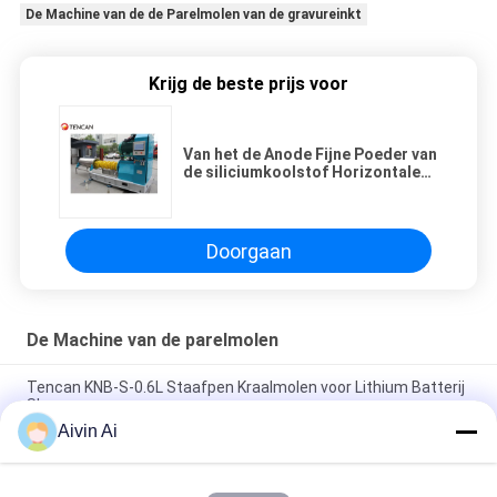
De Machine van de de Parelmolen van de gravureinkt
Krijg de beste prijs voor
Van het de Anode Fijne Poeder van
de siliciumkoolstof Horizontale
de Parelmolen 0.5L
Doorgaan
De Machine van de parelmolen
Tencan KNB-S-0.6L Staafpen Kraalmolen voor Lithium Batterij
Slurry
Aivin Ai
Van de de Verfparel van 380V 37KW de Molen Nano Schaal op
basis van water voor Elektronische Keramiek