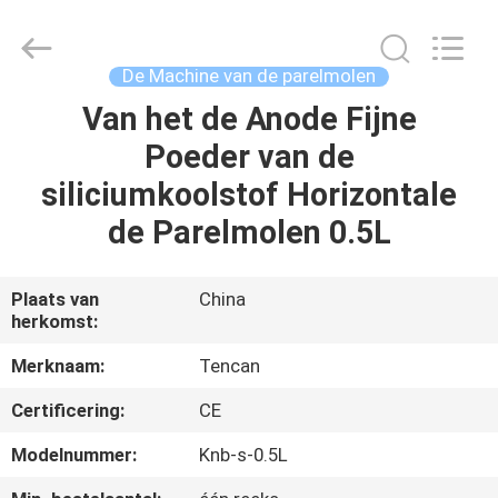
Changsha
Tianchuang
Powder
Technology
Co.,
De Machine van de parelmolen
Ltd.
All
Van het de Anode Fijne
HUIS
Rights
Reserved.
Poeder van de
PRODUCTEN
siliciumkoolstof Horizontale
de Parelmolen 0.5L
ONGEVEER
ONS
Plaats van
China
herkomst:
FABRIEKSREIS
Merknaam:
Tencan
Certificering:
CE
KWALITEITSCONTROLE
Modelnummer:
Knb-s-0.5L