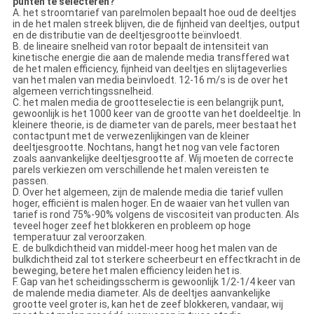
punten te selecteren?
A. het stroomtarief van parelmolen bepaalt hoe oud de deeltjes
in de het malen streek blijven, die de fijnheid van deeltjes, output
en de distributie van de deeltjesgrootte beïnvloedt.
B. de lineaire snelheid van rotor bepaalt de intensiteit van
kinetische energie die aan de malende media transffered wat
de het malen efficiency, fijnheid van deeltjes en slijtageverlies
van het malen van media beïnvloedt. 12-16 m/s is de over het
algemeen verrichtingssnelheid.
C. het malen media de grootteselectie is een belangrijk punt,
gewoonlijk is het 1000 keer van de grootte van het doeldeeltje. In
kleinere theorie, is de diameter van de parels, meer bestaat het
contactpunt met de verwezenlijkingen van de kleiner
deeltjesgrootte. Nochtans, hangt het nog van vele factoren
zoals aanvankelijke deeltjesgrootte af. Wij moeten de correcte
parels verkiezen om verschillende het malen vereisten te
passen.
D. Over het algemeen, zijn de malende media die tarief vullen
hoger, efficiënt is malen hoger. En de waaier van het vullen van
tarief is rond 75%-90% volgens de viscositeit van producten. Als
teveel hoger zeef het blokkeren en probleem op hoge
temperatuur zal veroorzaken.
E. de bulkdichtheid van middel-meer hoog het malen van de
bulkdichtheid zal tot sterkere scheerbeurt en effectkracht in de
beweging, betere het malen efficiency leiden het is.
F. Gap van het scheidingsscherm is gewoonlijk 1/2-1/4 keer van
de malende media diameter. Als de deeltjes aanvankelijke
grootte veel groter is, kan het de zeef blokkeren, vandaar, wij