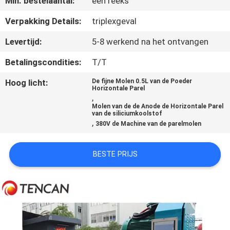
Min. bestelaantal:
één reeks
CONTACTEER
ONS
Verpakking Details:
triplexgeval
Levertijd:
5-8 werkend na het ontvangen
NIEUWS
Betalingscondities:
T/T
Hoog licht:
De fijne Molen 0.5L van de Poeder
BLOG
Horizontale Parel
,
Molen van de de Anode de Horizontale Parel
van de siliciumkoolstof
VERZOEK
,
380V de Machine van de parelmolen
OM EEN
CITAAT
BESTE PRIJS
SITEMAP
PRIVACYBELEID