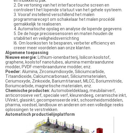
en inblikkend pak.
2. De vertoning van het interfacetouche screen en
controleert het lopende statuut van het gehele systeem.
3. Vooraf instellend verschillend het malen
programmarecept om schakelaar het malen procédé
gemakkelijk te realiseren.
4. Automatische opslag en analyse de lopende gegevens
5. De de hoge precisiesensoren en maten houden de
stabiliteit en veiligheidsverrichting
l6. Om loonkosten te besparen, verbeter efficiency en
creeer meer voordelen aan onze klanten.
Algemene toepassing
Nieuwe energie:
Lithium-ionenbatterij, lsilicon koolstof,
graphene, koolstof nanotubes, alumina membraandunne
modder, PVDF-membraandunne modder, enz.
Poeder:
Alumina, Zirconiumdioxyde, Siliciumcarbide,
Titaandioxide, Calciumcarbonaat, Siliciummaterialen,
Ceriumoxyde, Zinkoxide, Bariumtitanaat, MLCC, Boriumnitride,
Boriumcarbide, magnetische materialen, enz.
Chemische producten:
Automobieldeklaag, meubilairverf,
anticorrosieve verf, speciale verf, kleurendeeg, ceramische inkt,
UVinkt, glasinkt, gecompenseerde inkt, schoonheidsmiddelen,
pharma, voedsel, landbouw en anderen om een volledige reeks
oplossingen te verstrekken.
Automatisch productielijnplatform