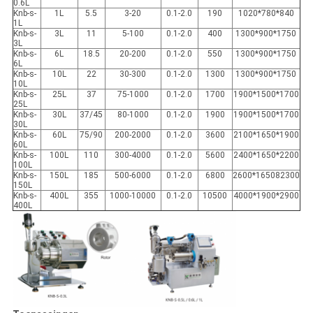
0.6L
Knb-s-
1L
5.5
3-20
0.1-2.0
190
1020*780*840
1L
Knb-s-
3L
11
5-100
0.1-2.0
400
1300*900*1750
3L
Knb-s-
6L
18.5
20-200
0.1-2.0
550
1300*900*1750
6L
Knb-s-
10L
22
30-300
0.1-2.0
1300
1300*900*1750
10L
Knb-s-
25L
37
75-1000
0.1-2.0
1700
1900*1500*1700
25L
Knb-s-
30L
37/45
80-1000
0.1-2.0
1900
1900*1500*1700
30L
Knb-s-
60L
75/90
200-2000
0.1-2.0
3600
2100*1650*1900
60L
Knb-s-
100L
110
300-4000
0.1-2.0
5600
2400*1650*2200
100L
Knb-s-
150L
185
500-6000
0.1-2.0
6800
2600*165082300
150L
Knb-s-
400L
355
1000-10000
0.1-2.0
10500
4000*1900*2900
400L