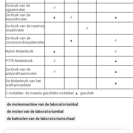
De kruik van de
√
agaatmolen
De Kruik van de
▲
√
▲
korundmolen
De Kruik van de roestvrij
√
staalmolen
De Kruik van de
▲
√
zirconiumdioxydemolen
Nylon Molenkruik
▲
√
PTFE-Molenkruik
√
▲
De Kruik van de
√
▲
polyurethaanmolen
De Molenkruik van het
▲
wolframcarbide
√ middelen: de meeste geschikte middelen ▲: geschikt
de molenmachine van de laboratoriumbal
de molen van de laboratoriumbal
de balmolen van de laboratoriumschaal