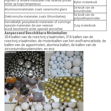
Pigment of andere materialen met recenter proces
Nylon molenkruik
onder op hoge temperatuur
De kruik van de
Aluminiummaterialen zoals ceramische glans
korundmolen
De kruik van de
Elektronische materialen zoals lithiumbatterij
polyurethaanmolen
Gemakkelijk geoxydeerde materialen of sommige
speciale materialen die aan vereisen
Zuig molenkruik
wordt beschermd onder speciale atmosfeer.
Aanpassend Beschikbare Molenballen:
304 ballen van de roestvrij staalmolen, 316 ballen van de
roestvrij staalmolen, de molenballen van het wolframcarbide, de
ballen van de agaatmolen, alumina ballen, de ballen van de
zirconiumdioxydemolen, en enz.