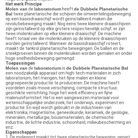
Het werk Principe
Molen van
de
laboratorium
heeft
de Dubbele Planetarische
Bal
twee planetarische die schijven die omwentelingsbeweging
op een basisdraaischijf wordt geïnstalleerd maken die
revolutiebeweging maakt. Nog eens twee kleinere draaischijven
zijn geïnstalleerd op elke grotere respectievelijk schijf; er zijn
twee molenkruiken op elke kleinere draaischijf. De machine
heeft totaal vier die molenkruiken op de kleinere draaischijven
worden geïnstalleerd. Wanneer de basisdraaischijf roteert,
maakt de tankrol planetarische bewegingen. De ballen en de
steekproeven binnen de molenkruiken worden gemalen en onder
hoge snelheidsbeweging gemengd.
Toepassingen
Molen van
de
laboratorium
is
de Dubbele Planetarische Bal
een noodzakelijk apparaat om high-tech materialen in zich
laboratorium, het mengen, het fijne malen en kleine
gegroepeerde productie te produceren. De machine heeft
voordelen zoals mooie verschijning, compacte structuur,
geschikte verrichting, hoge het werk efficiency en fijne
malenuniformiteit. Het is een aangewezen materiaal voor
wetenschappelijke onderzoek, het onderwijs, experiment en
productie. En wijd wordt gebruikt in de industrieën van
elektronika, magnetisme, geneeskunde, keramiek, de geologie,
mineralen, metallurgie, bouwmaterialen, de chemische
industrie, de lichte industrie, schoonheid, milieubescherming en
enz.
Eigenschappen
1. De molenpot maakt tot twee planetarische beweging, geniet