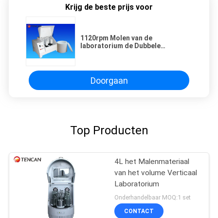
Krijg de beste prijs voor
1120rpm Molen van de
laboratorium de Dubbele
Planetarische Bal, Natte/Droge
Malende de Balmolen van 6L
Doorgaan
Top Producten
4L het Malenmateriaal
van het volume Verticaal
Laboratorium
Onderhandelbaar MOQ:1 set
CONTACT