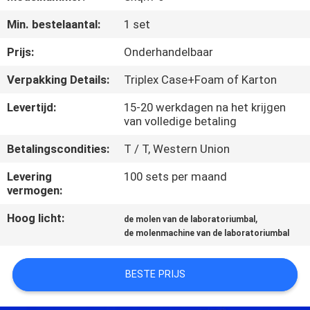
CONTACTEER
Min. bestelaantal:
1 set
ONS
Prijs:
Onderhandelbaar
NIEUWS
Verpakking Details:
Triplex Case+Foam of Karton
Levertijd:
15-20 werkdagen na het krijgen
BLOG
van volledige betaling
Betalingscondities:
T / T, Western Union
VERZOEK
Levering
100 sets per maand
OM EEN
vermogen:
CITAAT
Hoog licht:
,
de molen van de laboratoriumbal
de molenmachine van de laboratoriumbal
SITEMAP
BESTE PRIJS
PRIVACYBELEID