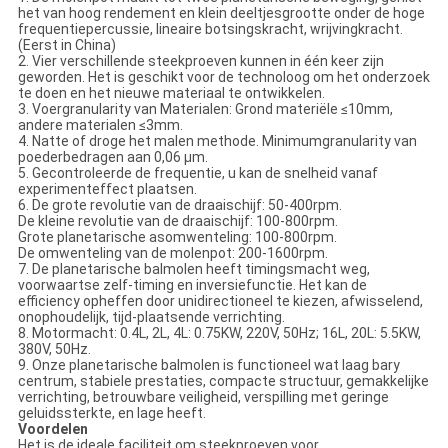
het van hoog rendement en klein deeltjesgrootte onder de hoge
frequentiepercussie, lineaire botsingskracht, wrijvingkracht.
(Eerst in China)
2. Vier verschillende steekproeven kunnen in één keer zijn
geworden. Het is geschikt voor de technoloog om het onderzoek
te doen en het nieuwe materiaal te ontwikkelen.
3. Voergranularity van Materialen: Grond materiële ≤10mm,
andere materialen ≤3mm.
4. Natte of droge het malen methode. Minimumgranularity van
poederbedragen aan 0,06 μm.
5. Gecontroleerde de frequentie, u kan de snelheid vanaf
experimenteffect plaatsen.
6. De grote revolutie van de draaischijf: 50-400rpm.
De kleine revolutie van de draaischijf: 100-800rpm.
Grote planetarische asomwenteling: 100-800rpm.
De omwenteling van de molenpot: 200-1600rpm.
7. De planetarische balmolen heeft timingsmacht weg,
voorwaartse zelf-timing en inversiefunctie. Het kan de
efficiency opheffen door unidirectioneel te kiezen, afwisselend,
onophoudelijk, tijd-plaatsende verrichting.
8. Motormacht: 0.4L, 2L, 4L: 0.75KW, 220V, 50Hz; 16L, 20L: 5.5KW,
380V, 50Hz.
9. Onze planetarische balmolen is functioneel wat laag bary
centrum, stabiele prestaties, compacte structuur, gemakkelijke
verrichting, betrouwbare veiligheid, verspilling met geringe
geluidssterkte, en lage heeft.
Voordelen
Het is de ideale faciliteit om steekproeven voor