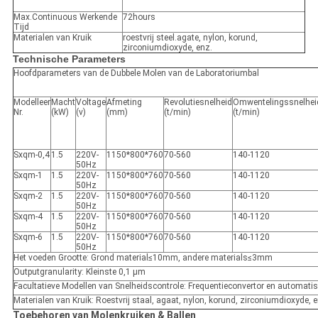
Max.Continuous Werkende
72hours
Tijd
Materialen van Kruik
roestvrij steel.agate, nylon, korund,
zirconiumdioxyde, enz.
Technische Parameters
Hoofdparameters van de Dubbele Molen van de Laboratoriumbal
Modelleer
Macht
Voltage
Afmeting
Revolutiesnelheid
Omwentelingssnelhei
Nr.
(kW)
(v)
(mm)
(t/min)
(t/min)
Sxqm-0,4
1.5
220V-
1150*800*760
70-560
140-1120
50Hz
Sxqm-1
1.5
220V-
1150*800*760
70-560
140-1120
50Hz
Sxqm-2
1.5
220V-
1150*800*760
70-560
140-1120
50Hz
Sxqm-4
1.5
220V-
1150*800*760
70-560
140-1120
50Hz
Sxqm-6
1.5
220V-
1150*800*760
70-560
140-1120
50Hz
Het voeden Grootte: Grond material≤10mm, andere materials≤3mm
Outputgranularity: Kleinste 0,1 μm
Facultatieve Modellen van Snelheidscontrole: Frequentieconvertor en automati
Materialen van Kruik: Roestvrij staal, agaat, nylon, korund, zirconiumdioxyde, e
Toebehoren van Molenkruiken & Ballen