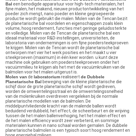
Bal
een benodigde apparatuur voor high-tech materialen, het
fijne malen, het makend, nieuwe productontwikkeling van het
poeder zich mengt, nano poeder en kleine gegroepeerde
productie wordt gebruikt die malen. Molen van de Tencan bezit
de planetarische bal voordelen en eigenschappen zoals klein
volume, hoog rendement, functies met geringe geluidssterkte
en volledige. Molen van de Tencan de planetarische bal een
ideaal materiaal voor R&D-instellingen, universiteiten, de
laboratoria van ondernemingen is om fijne poedersteekproeven
te krijgen. Molen van de Tencan wordt de planetarische bal
ontworpen met vier het werk posities en het maakt u vier
steekproeven (maximum) in één keer worden. u kunt deze
machine ook gebruiken om poedersteekproeven onder het
vacuümmilieu te krijgen als het met de vacuümkruiken van de
balmolen voor het malen uitgerust is.
Molen van
de
laboratorium
realiseert
de Dubbele
Planetarische Bal
beweging van de kleine planetarische die
schijf door de grote planetarische schijf wordt gedreven,
worden de omwentelingsstraal en de omwentelingssnelheid
van de molenkruiken overdreven vergeleken bij de normale
planetarische modellen van de balmolen. De
middelpuntvliedende kracht van de malende ballen wordt
beduidend verdubbeld, het effect, de scheerbeurt en de wrijving
tussen de het malen ballenverhoging, het het malen effect en
de het malen efficiency wordt zeer verbeterd, en sommige
materialen kunnen in nano schaal worden gemalen. De dubbele
planetarische balmolen is een typisch soort hoog rendement en
hoge energiebal miljoen.