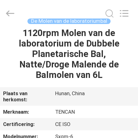
Changsha
Tianchuang
Powder
Technology
Co.,
De Molen van de laboratoriumbal
Ltd.
All
1120rpm Molen van de
HUIS
Rights
Reserved.
laboratorium de Dubbele
PRODUCTEN
Planetarische Bal,
Natte/Droge Malende de
ONGEVEER
Balmolen van 6L
ONS
Plaats van
Hunan, China
herkomst:
FABRIEKSREIS
Merknaam:
TENCAN
KWALITEITSCONTROLE
Certificering:
CE ISO
Modelnummer:
Sxqm-6