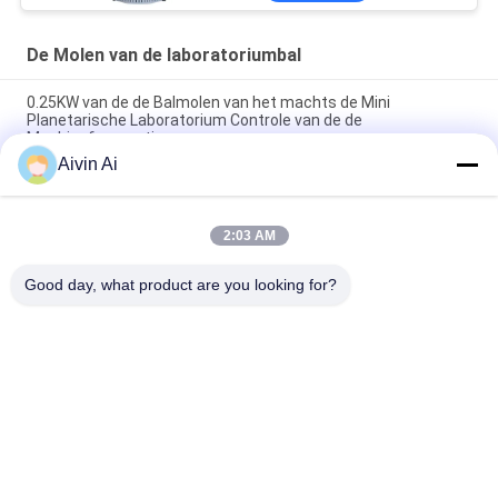
De Molen van de laboratoriumbal
0.25KW van de de Balmolen van het machts de Mini
Planetarische Laboratorium Controle van de de
Machinefrequentie
Aivin Ai
Nano de Molenmachine van het Poederlaboratorium, van de de
Balmolen van de Laboratoriumschaal de Lange Levensduur
2:03 AM
Verticale en Beweegbare het Laboratorium Malende Molen
van Ce ISO, Laboratorium Malende Molen
Good day, what product are you looking for?
populaire categorieën
Alle
De Molen Van De 
Planetarische 
Laboratoriumbal
Balmolen
Rolling Balmolen
Bewogen Balmolen