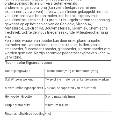
onderzoekinstituten, universiteiten evenals
ondernemingslaboratoria (kan vier steekproeven in één
experiment verwerven) te verwerven. Indien gekoppeld met de
vacuümtanks van het balmalen, kan het steekproeven in
vacuümstatus malen. Het product is uitgebreid van toepassing
geweest op op het gebied van de Geologie, Mijnbouw,
Metallurgie, Elektronika, Bouwmateriaal, Keramiek, Chemische
Techniek, Lichte de Industriegeneeskunde, Milieubescherming
enz.
Een brede waaier van poeder kan door onze planetarische
balmolen met verschillende molenkruiken en ballen, zoals
ertspoeder, fluorescent poeder, glaspoeder, pigmentpoeder etc.
worden gemalen. Na zijn sommige poedersteekproeven voor uw
verwijzing.
Technische Eigenschappen
Aandrijvingswijze
Toestelaandrijving en riemaandrijving
Stel Wijze in werking
Twee of vier malende tanks die samenwerken
Maximumladingscapaciteit
2/3 van de capaciteit van malentank
Het voeden Grootte
Grond material≤3mm
Outputgranularity
Minimum 0.1μm
Rotatiesnelheidsverhouding
/1/2