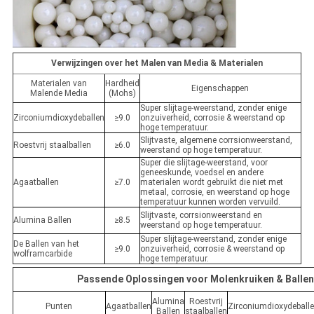
Verwijzingen over het Malen van Media & Materialen
Materialen van
Hardheid
Eigenschappen
Malende Media
(Mohs)
Super slijtage-weerstand, zonder enige
Zirconiumdioxydeballen
≥9.0
onzuiverheid, corrosie & weerstand op
hoge temperatuur.
Slijtvaste, algemene corrsionweerstand,
Roestvrij staalballen
≥6.0
weerstand op hoge temperatuur.
Super die slijtage-weerstand, voor
geneeskunde, voedsel en andere
Agaatballen
≥7.0
materialen wordt gebruikt die niet met
metaal, corrosie, en weerstand op hoge
temperatuur kunnen worden vervuild.
Slijtvaste, corrsionweerstand en
Alumina Ballen
≥8.5
weerstand op hoge temperatuur.
Super slijtage-weerstand, zonder enige
De Ballen van het
≥9.0
onzuiverheid, corrosie & weerstand op
wolframcarbide
hoge temperatuur.
Passende Oplossingen voor Molenkruiken & Balle
Alumina
Roestvrij
Punten
Agaatballen
Zirconiumdioxydeball
Ballen
staalballen