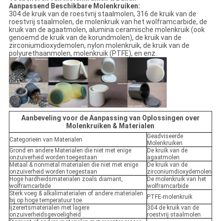
Aanpassend Beschikbare Molenkruiken:
304 de kruik van de roestvrij staalmolen, 316 de kruik van de
roestvrij staalmolen, de molenkruik van het wolframcarbide, de
kruik van de agaatmolen, alumina ceramische molenkruik (ook
genoemd de kruik van de korundmolen), de kruik van de
zirconiumdioxydemolen, nylon molenkruik, de kruik van de
polyurethaanmolen, molenkruik (PTFE), en enz.
Aanbeveling voor de Aanpassing van Oplossingen over
Molenkruiken & Materialen
Geadviseerde
Categorieën van Materialen
Molenkruiken
Grond en andere Materialen die niet met enige
De kruik van de
onzuiverheid worden toegestaan
agaatmolen
Metaal & nonmetal materialen die niet met enige
De kruik van de
onzuiverheid worden toegestaan
zirconiumdioxydemolen
Hoge hardheidsmaterialen zoals diamant,
De molenkruik van het
wolframcarbide
wolframcarbide
Sterk voeg & alkalimaterialen of andere materialen
PTFE-molenkruik
bij op hoge temperatuur toe
Ijzerertsmaterialen met lagere
304 de kruik van de
onzuiverheidsgevoeligheid
roestvrij staalmolen