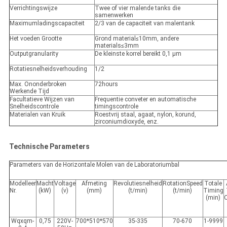
Verrichtingswijze
Twee of vier malende tanks die
samenwerken
Maximumladingscapaciteit
2/3 van de capaciteit van malentank
Het voeden Grootte
Grond material≤10mm, andere
materials≤3mm
Outputgranularity
De kleinste korrel bereikt 0,1 μm
Rotatiesnelheidsverhouding
1/2
Max. Ononderbroken
72hours
Werkende Tijd
Facultatieve Wijzen van
Frequentie conveter en automatische
Snelheidscontrole
timingscontrole
Materialen van Kruik
Roestvrij staal, agaat, nylon, korund,
zirconiumdioxyde, enz.
Technische Parameters
Parameters van de Horizontale Molen van de Laboratoriumbal
Modelleer
Macht
Voltage
Afmeting
Revolutiesnelheid
RotationSpeed
Totale
Nr.
(kW)
(v)
(mm)
(t/min)
(t/min)
Timing
(min)
Wqxqm-
0,75
220V-
700*510*570
35-335
70-670
1-9999