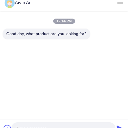
Aivin Ai
Nano de Molenmachine van het Poederlaboratorium, van de de
Balmolen van de Laboratoriumschaal de Lange Levensduur
12:44 PM
Verticale en Beweegbare het Laboratorium Malende Molen
van Ce ISO, Laboratorium Malende Molen
Good day, what product are you looking for?
populaire categorieën
Alle
De Molen Van De 
Planetarische 
Laboratoriumbal
Balmolen
Rolling Balmolen
Bewogen Balmolen
De Kruik Van De 
Trillende Balmolen
Balmolen
De Media Van De 
De Machine Van De 
Balmolen
Poedermaalmachine