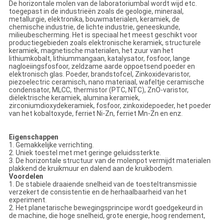
De horizontale molen van de laboratoriumbal wordt wijd etc.
toegepast in de industrieën zoals de geologie, mineraal,
metallurgie, elektronika, bouwmaterialen, keramiek, de
chemische industrie, de lichte industrie, geneeskunde,
milieubescherming. Het is speciaal het meest geschikt voor
productiegebieden zoals elektronische keramiek, structurele
keramiek, magnetische materialen, het zuur van het
lithiumkobalt, lithiummangaan, katalysator, fosfoor, lange
nagloeiingsfosfoor, zeldzame aarde oppoetsend poeder en
elektronisch glas. Poeder, brandstofcel, Zinkoxidevaristor,
piezoelectric ceramisch, nano materiaal, wafeltje ceramische
condensator, MLCC, thermistor (PTC, NTC), ZnO-varistor,
diëlektrische keramiek, alumina keramiek,
zirconiumdioxydekeramiek, fosfoor, zinkoxidepoeder, het poeder
van het kobaltoxyde, ferriet Ni-Zn, ferriet Mn-Zn en enz.
Eigenschappen
1. Gemakkelijke verrichting.
2. Uniek toestel met met geringe geluidssterkte.
3. De horizontale structuur van de molenpot vermijdt materialen
plakkend de kruikmuur en dalend aan de kruikbodem.
Voordelen
1. De stabiele draaiende snelheid van de toesteltransmissie
verzekert de consistentie en de herhaalbaarheid van het
experiment.
2. Het planetarische bewegingsprincipe wordt goedgekeurd in
de machine, die hoge snelheid, grote energie, hoog rendement,