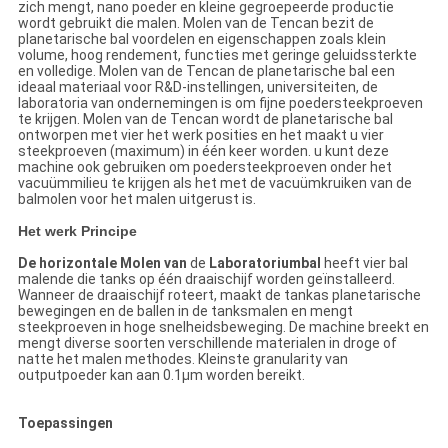
zich mengt, nano poeder en kleine gegroepeerde productie
wordt gebruikt die malen. Molen van de Tencan bezit de
planetarische bal voordelen en eigenschappen zoals klein
volume, hoog rendement, functies met geringe geluidssterkte
en volledige. Molen van de Tencan de planetarische bal een
ideaal materiaal voor R&D-instellingen, universiteiten, de
laboratoria van ondernemingen is om fijne poedersteekproeven
te krijgen. Molen van de Tencan wordt de planetarische bal
ontworpen met vier het werk posities en het maakt u vier
steekproeven (maximum) in één keer worden. u kunt deze
machine ook gebruiken om poedersteekproeven onder het
vacuümmilieu te krijgen als het met de vacuümkruiken van de
balmolen voor het malen uitgerust is.
Het werk Principe
De horizontale Molen van
de
Laboratoriumbal
heeft vier bal
malende die tanks op één draaischijf worden geïnstalleerd.
Wanneer de draaischijf roteert, maakt de tankas planetarische
bewegingen en de ballen in de tanksmalen en mengt
steekproeven in hoge snelheidsbeweging. De machine breekt en
mengt diverse soorten verschillende materialen in droge of
natte het malen methodes. Kleinste granularity van
outputpoeder kan aan 0.1μm worden bereikt.
Toepassingen