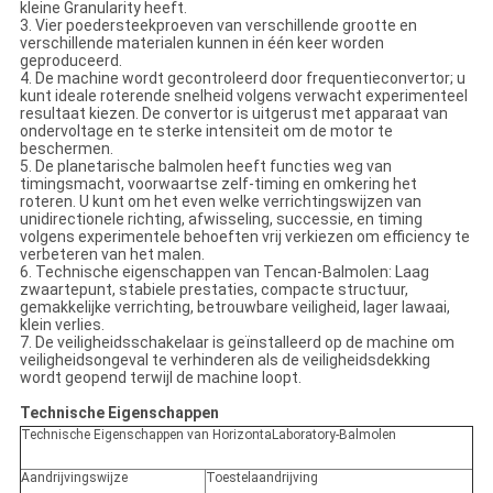
kleine Granularity heeft.
3. Vier poedersteekproeven van verschillende grootte en
verschillende materialen kunnen in één keer worden
geproduceerd.
4. De machine wordt gecontroleerd door frequentieconvertor; u
kunt ideale roterende snelheid volgens verwacht experimenteel
resultaat kiezen. De convertor is uitgerust met apparaat van
ondervoltage en te sterke intensiteit om de motor te
beschermen.
5. De planetarische balmolen heeft functies weg van
timingsmacht, voorwaartse zelf-timing en omkering het
roteren. U kunt om het even welke verrichtingswijzen van
unidirectionele richting, afwisseling, successie, en timing
volgens experimentele behoeften vrij verkiezen om efficiency te
verbeteren van het malen.
6. Technische eigenschappen van Tencan-Balmolen: Laag
zwaartepunt, stabiele prestaties, compacte structuur,
gemakkelijke verrichting, betrouwbare veiligheid, lager lawaai,
klein verlies.
7. De veiligheidsschakelaar is geïnstalleerd op de machine om
veiligheidsongeval te verhinderen als de veiligheidsdekking
wordt geopend terwijl de machine loopt.
Technische Eigenschappen
Technische Eigenschappen van HorizontaLaboratory-Balmolen
Aandrijvingswijze
Toestelaandrijving