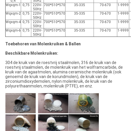
0,4
50Hz
Wqxqm-1
0,75
220V-
700*510*570
35-335
70-670
1-9999
50Hz
Wqxqm-2
0,75
220V-
700*510*570
35-335
70-670
1-9999
50Hz
Wqxqm-4
0,75
220V-
700*510*570
35-335
70-670
1-9999
50Hz
Wqxqm-6
0,75
220V-
700*510*570
35-335
70-670
1-9999
50Hz
Toebehoren van Molenkruiken & Ballen
Beschikbare Molenkruiken:
304 de kruik van de roestvrij staalmolen, 316 de kruik van de
roestvrij staalmolen, de molenkruik van het wolframcarbide, de
kruik van de agaatmolen, alumina ceramische molenkruik (ook
genoemd de kruik van de korundmolen), de kruik van de
zirconiumdioxydemolen, nylon molenkruik, de kruik van de
polyurethaanmolen, molenkruik (PTFE), en enz.