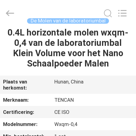
Changsha
Tianchuang
Powder
Technology
Co.,
De Molen van de laboratoriumbal
Ltd.
All
0.4L horizontale molen wxqm-
HUIS
Rights
Reserved.
0,4 van de laboratoriumbal
PRODUCTEN
Klein Volume voor het Nano
Schaalpoeder Malen
ONGEVEER
ONS
Plaats van
Hunan, China
herkomst:
FABRIEKSREIS
Merknaam:
TENCAN
Certificering:
CE ISO
KWALITEITSCONTROLE
Modelnummer:
Wxqm-0,4