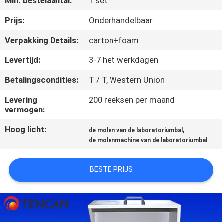
Min. bestelaantal:
1 set
CONTACTEER
ONS
Prijs:
Onderhandelbaar
Verpakking Details:
carton+foam
NIEUWS
Levertijd:
3-7 het werkdagen
Betalingscondities:
T / T, Western Union
BLOG
Levering
200 reeksen per maand
vermogen:
VERZOEK
Hoog licht:
,
OM EEN
de molen van de laboratoriumbal
de molenmachine van de laboratoriumbal
CITAAT
BESTE PRIJS
SITEMAP
PRIVACYBELEID