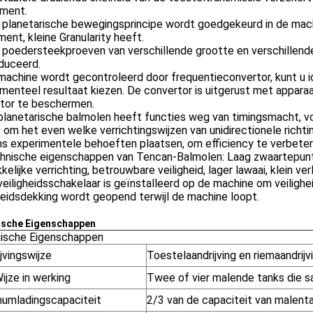
iment.
 planetarische bewegingsprincipe wordt goedgekeurd in de machi
ent, kleine Granularity heeft.
r poedersteekproeven van verschillende grootte en verschillend
duceerd.
machine wordt gecontroleerd door frequentieconvertor, kunt u 
menteel resultaat kiezen. De convertor is uitgerust met apparaa
tor te beschermen.
planetarische balmolen heeft functies weg van timingsmacht, vo
 om het even welke verrichtingswijzen van unidirectionele richting,
s experimentele behoeften plaatsen, om efficiency te verbeter
chnische eigenschappen van Tencan-Balmolen: Laag zwaartepunt,
elijke verrichting, betrouwbare veiligheid, lager lawaai, klein verl
veiligheidsschakelaar is geïnstalleerd op de machine om veilighe
heidsdekking wordt geopend terwijl de machine loopt.
ische Eigenschappen
ische Eigenschappen
jvingswijze
Toestelaandrijving en riemaandrijv
ijze in werking
Twee of vier malende tanks die
umladingscapaciteit
2/3 van de capaciteit van malent