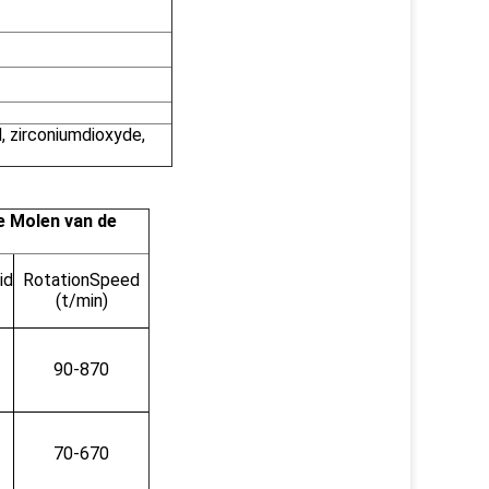
d, zirconiumdioxyde,
e Molen van de
id
RotationSpeed
(t/min)
90-870
70-670