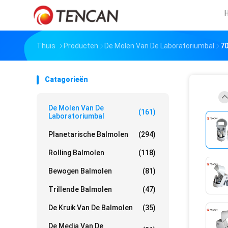
H
Thuis
Producten
De Molen Van De Laboratoriumbal
70
Catagorieën
De Molen Van De
(161)
Laboratoriumbal
Planetarische Balmolen
(294)
Rolling Balmolen
(118)
Bewogen Balmolen
(81)
Trillende Balmolen
(47)
De Kruik Van De Balmolen
(35)
De Media Van De