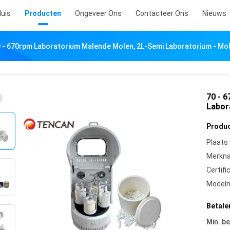
uis
Producten
Ongeveer Ons
Contacteer Ons
Nieuws
 - 670rpm Laboratorium Malende Molen, 2L-Semi Laboratorium - Mole
70 - 
Labora
Produc
Plaats
Merkn
Certifi
Model
Betale
Min. be