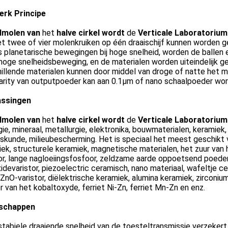
erk Principe
lmolen van
het
halve cirkel wordt
de
Verticale Laboratoriu
t twee of vier molenkruiken op één draaischijf kunnen worden g
s planetarische bewegingen bij hoge snelheid, worden de ballen 
hoge snelheidsbeweging, en de materialen worden uiteindelijk ge
hillende materialen kunnen door middel van droge of natte het
arity van outputpoeder kan aan 0.1μm of nano schaalpoeder wor
ssingen
lmolen van
het
halve cirkel wordt
de
Verticale Laboratoriu
ie, mineraal, metallurgie, elektronika, bouwmaterialen, keramiek, 
kunde, milieubescherming. Het is speciaal het meest geschikt 
ek, structurele keramiek, magnetische materialen, het zuur van h
r, lange nagloeiingsfosfoor, zeldzame aarde oppoetsend poeder 
idevaristor, piezoelectric ceramisch, nano materiaal, wafeltje
ZnO-varistor, diëlektrische keramiek, alumina keramiek, zirconi
 van het kobaltoxyde, ferriet Ni-Zn, ferriet Mn-Zn en enz.
schappen
stabiele draaiende snelheid van de toesteltransmissie verzekert