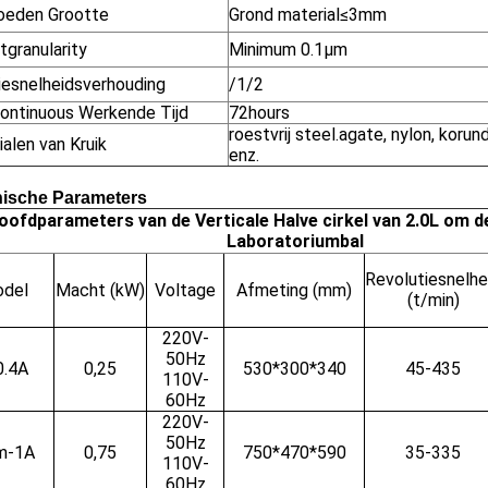
oeden Grootte
Grond material≤3mm
tgranularity
Minimum 0.1μm
iesnelheidsverhouding
/1/2
ontinuous Werkende Tijd
72hours
roestvrij steel.agate, nylon, korun
alen van Kruik
enz.
ische Parameters
oofdparameters van de Verticale Halve cirkel van 2.0L om d
Laboratoriumbal
Revolutiesnelhe
del
Macht (kW)
Voltage
Afmeting (mm)
(t/min)
220V-
50Hz
0.4A
0,25
530*300*340
45-435
110V-
60Hz
220V-
50Hz
m-1A
0,75
750*470*590
35-335
110V-
60Hz