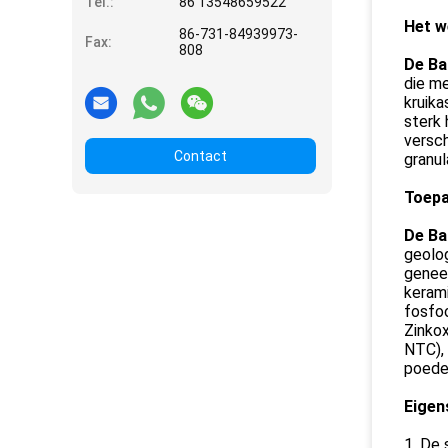
Tel.:
86 13548659522
Het w
86-731-84939973-
Fax:
808
De Ba
die me
kruika
sterk 
versc
Contact
granul
Toepa
De Ba
geolog
genees
kerami
fosfoo
Zinkox
NTC), 
poeder
Eigen
1. De 