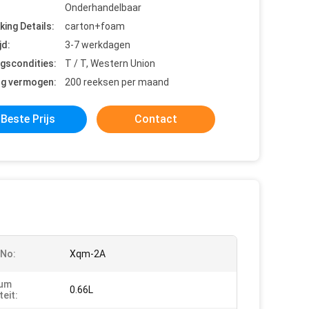
Onderhandelbaar
king Details:
carton+foam
jd:
3-7 werkdagen
ngscondities:
T / T, Western Union
ng vermogen:
200 reeksen per maand
Beste Prijs
Contact
 No:
Xqm-2A
um
0.66L
teit: