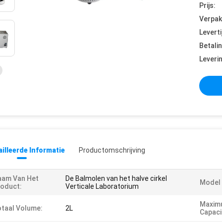
Prijs:
Verpak
Leverti
Betali
Leveri
illeerde Informatie
Productomschrijving
aam Van Het
De Balmolen van het halve cirkel
Model
oduct:
Verticale Laboratorium
Maxim
taal Volume:
2L
Capaci