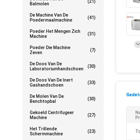
(21)
Balmolen
De Machine Van De
(41)
Poedermaalmachine
Poeder Het Mengen Zich
(31)
Machine
Poeder Die Machine
(7)
Zeven
De Doos Van De
(30)
Laboratoriumhandschoen
De Doos Van De Inert
(33)
Gashandschoen
Gedeta
De Molen Van De
(30)
Benchtopbal
Gekoeld Centrifugeer
N
(27)
Machine
Pr
Het Trillende
(23)
To
Schermmachine