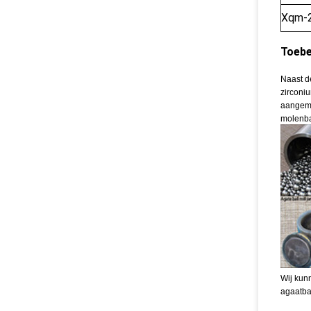
Xqm-
Toebe
Naast de
zirconi
aangema
molenba
Wij kunn
agaatbal