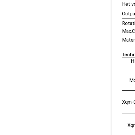
Het v
Outpu
Rotat
Max.C
Materi
Techn
H
Mo
Xqm-
Xq