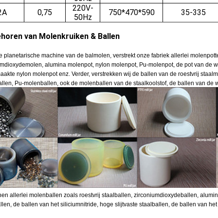
220V-
2A
0,75
750*470*590
35-335
50Hz
horen van Molenkruiken & Ballen
 planetarische machine van de balmolen, verstrekt onze fabriek allerlei molenpotte
umdioxydemolen, alumina molenpot, nylon molenpot, Pu-molenpot, de pot van de 
akte nylon molenpot enz. Verder, verstrekken wij de ballen van de roestvrij staa
llen, Pu-molenballen, ook de molenballen van de staalkoolstof, de ballen van de 
en allerlei molenballen zoals roestvrij staalballen, zirconiumdioxydeballen, alumin
len, de ballen van het siliciumnitride, hoge slijtvaste staalballen, de ballen van h