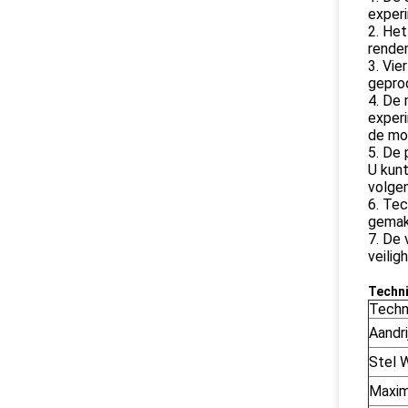
exper
2. Het
rendem
3. Vie
gepro
4. De 
experi
de mo
5. De 
U kunt
volgen
6. Te
gemakk
7. De 
veilig
Techn
Techn
Aandri
Stel W
Maxim