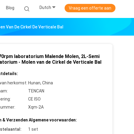
Dutch
Blog
Vraag een offerte aan
n Van De Cirkel De Verticale Bal
670rpm laboratorium Malende Molen, 2L-Semi
torium - Molen van de Cirkel de Verticale Bal
tdetails:
 van herkomst:
Hunan, China
aam:
TENCAN
cering:
CE ISO
nummer:
Xqm-2A
n & Verzenden Algemene voorwaarden:
stelaantal:
1 set