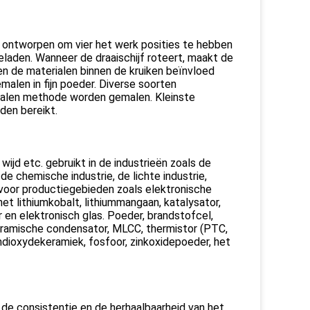
m
ontworpen om vier het werk posities te hebben
eladen. Wanneer de draaischijf roteert, maakt de
en de materialen binnen de kruiken beïnvloed
malen in fijn poeder. Diverse soorten
 malen methode worden gemalen. Kleinste
den bereikt.
m
wijd etc. gebruikt in de industrieën zoals de
de chemische industrie, de lichte industrie,
voor productiegebieden zoals elektronische
et lithiumkobalt, lithiummangaan, katalysator,
en elektronisch glas. Poeder, brandstofcel,
 ceramische condensator, MLCC, thermistor (PTC,
umdioxydekeramiek, fosfoor, zinkoxidepoeder, het
 de consistentie en de herhaalbaarheid van het