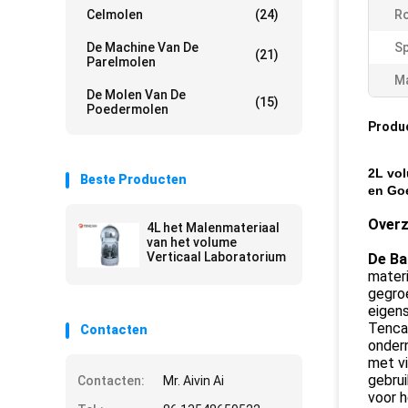
Celmolen
(24)
Ro
De Machine Van De
Sp
(21)
Parelmolen
Ma
De Molen Van De
(15)
Poedermolen
Produ
2L vol
Beste Producten
en Goe
Overz
4L het Malenmateriaal
van het volume
Verticaal Laboratorium
De Ba
materi
gegroe
eigens
Tencan
Contacten
onder
met vi
gebru
Contacten:
Mr. Aivin Ai
voor h