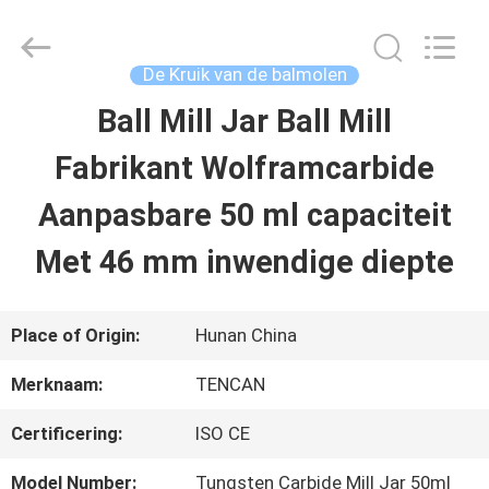
2026
Changsha
Tianchuang
Powder
De Kruik van de balmolen
Technology
Co.,
Ball Mill Jar Ball Mill
HUIS
Ltd.
All
Rights
Fabrikant Wolframcarbide
Reserved.
PRODUCTEN
Aanpasbare 50 ml capaciteit
Met 46 mm inwendige diepte
ONGEVEER
ONS
Place of Origin:
Hunan China
Merknaam:
TENCAN
FABRIEKSREIS
Certificering:
ISO CE
KWALITEITSCONTROLE
Model Number:
Tungsten Carbide Mill Jar 50ml