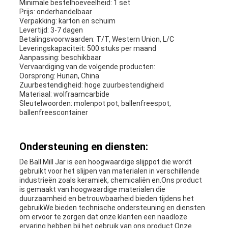
Minimale bestelhoeveelheid: 1 set
Prijs: onderhandelbaar
Verpakking: karton en schuim
Levertijd: 3-7 dagen
Betalingsvoorwaarden: T/T, Western Union, L/C
Leveringskapaciteit: 500 stuks per maand
Aanpassing: beschikbaar
Vervaardiging van de volgende producten:
Oorsprong: Hunan, China
Zuurbestendigheid: hoge zuurbestendigheid
Materiaal: wolfraamcarbide
Sleutelwoorden: molenpot pot, ballenfreespot,
ballenfreescontainer
Ondersteuning en diensten:
De Ball Mill Jar is een hoogwaardige slijppot die wordt
gebruikt voor het slijpen van materialen in verschillende
industrieën zoals keramiek, chemicaliën en.Ons product
is gemaakt van hoogwaardige materialen die
duurzaamheid en betrouwbaarheid bieden tijdens het
gebruikWe bieden technische ondersteuning en diensten
om ervoor te zorgen dat onze klanten een naadloze
ervaring hebben bij het gebruik van ons product.Onze