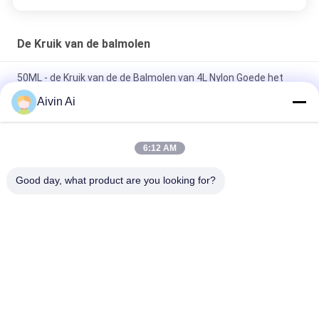
De Kruik van de balmolen
50ML - de Kruik van de de Balmolen van 4L Nylon Goede het
Verzegelen Prestaties voor het Nano Poeder Malen
Aivin Ai
Nylon Planetarische Malende Molenkruiken, Tank de Met hoge
weerstand van de Balmolen
6:12 AM
Ceramische Kruiken 1 van de Balmolen - 20L voor Zeldzame
Good day, what product are you looking for?
aarde/Silicaatmaterialen het Malen
populaire categorieën
Alle
De Molen Van De 
Planetarische 
Laboratoriumbal
Balmolen