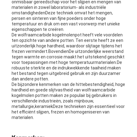
onmisbaar gereedschap voor het slijpen en mengen van
materialen in zowel laboratorium- als industriële
omstandighedenDeze techniek omvat het mengen,
persen en sinteren van fijne poeders onder hoge
temperatuur en druk om een vast voorwerp met unieke
eigenschappen te creëren.
De wolfraamcarbide kogelmolenpot heeft vele voordelen
ten opzichte van andere potten. Ten eerste heeft ze een
uitzonderlijk hoge hardheid, waardoor slijtage tijdens het
frezen vermindert.BovendienDe uitzonderlijke weerstand
tegen warmte en corrosie maakt het uitstekend geschikt
voor toepassingen met hoge temperatuurmaterialen.De
robuuste sterkte en de indrukwekkende taaiheid maken
het bestand tegen uitgebreid gebruik en zijn duurzamer
dan andere potten.
De bijzondere kenmerken van de hittebestendigheid, hoge
hardheid en goede slijtvastheid van wolfraamcarbide
kogelmolen potten maken ze populair bij gebruikers in
verschillende industrieën, zoals mijnbouw,
metallurgie,keramiekDeze technieken zijn essentieel voor
het efficiënt slijpen, frezen en homogeniseren van
materialen.