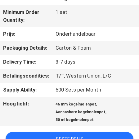
Minimum Order
1 set
CONTACTEER
Quantity:
ONS
Prijs:
Onderhandelbaar
Packaging Details:
Carton & Foam
NIEUWS
Delivery Time:
3-7 days
Betalingscondities:
T/T, Western Union, L/C
BLOG
Supply Ability:
500 Sets per Month
VERZOEK
Hoog licht:
,
46 mm kogelmolenpot
,
Aanpasbare kogelmolenpot
OM EEN
50 ml kogelmolenpot
CITAAT