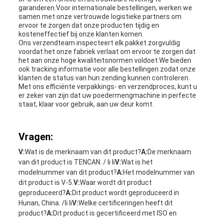
garanderen.Voor internationale bestellingen, werken we
samen met onze vertrouwde logistieke partners om
ervoor te zorgen dat onze producten tijdig en
kosteneffectief bij onze klanten komen.
Ons verzendteam inspecteert elk pakket zorgvuldig
voordat het onze fabriek verlaat om ervoor te zorgen dat
het aan onze hoge kwaliteitsnormen voldoet.We bieden
ook tracking informatie voor alle bestellingen zodat onze
klanten de status van hun zending kunnen controleren.
Met ons efficiënte verpakkings- en verzendproces, kunt u
er zeker van zijn dat uw poedermengmachine in perfecte
staat, klaar voor gebruik, aan uw deur komt.
Vragen:
V:
Wat is de merknaam van dit product?
A:
De merknaam
van dit product is TENCAN. / li li
V:
Wat is het
modelnummer van dit product?
A:
Het modelnummer van
dit product is V-5.
V:
Waar wordt dit product
geproduceerd?
A:
Dit product wordt geproduceerd in
Hunan, China. /li li
V:
Welke certificeringen heeft dit
product?
A:
Dit product is gecertificeerd met ISO en