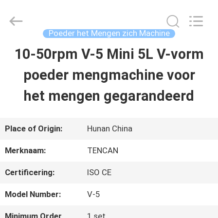
2026
Changsha
Tianchuang
Powder
Poeder het Mengen zich Machine
Technology
Co.,
10-50rpm V-5 Mini 5L V-vorm
HUIS
Ltd.
All
Rights
poeder mengmachine voor
Reserved.
PRODUCTEN
het mengen gegarandeerd
ONGEVEER
Place of Origin:
Hunan China
ONS
Merknaam:
TENCAN
Certificering:
ISO CE
FABRIEKSREIS
Model Number:
V-5
KWALITEITSCONTROLE
Minimum Order
1 set