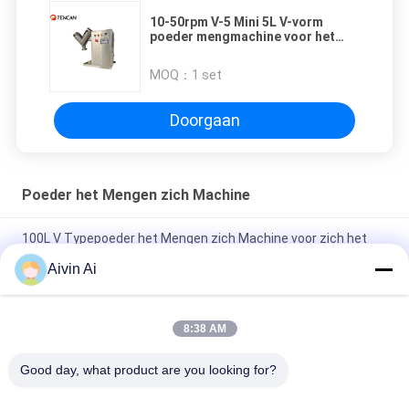
10-50rpm V-5 Mini 5L V-vorm
poeder mengmachine voor het
mengen gegarandeerd
MOQ：
1 set
Doorgaan
Poeder het Mengen zich Machine
100L V Typepoeder het Mengen zich Machine voor zich het
Farmaceutische het Poeder van de Voedselmeststof Mengen
Aivin Ai
Driedimensionele Poeder het Mengen zich Machine, 5 - 100L-
de Machine van de Poedermixer
8:38 AM
Hoog rendement Geneigde Poeder het Mengen zich Machine
Good day, what product are you looking for?
304 Roestvrij staalmateriaal