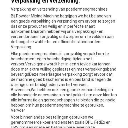
Verpakking en verzending:
Verpakking en verzending van poedermengmachines
Bij Powder Mixing Machine begrijpen we het belang van
een goede verpakking en verzending om ervoor te zorgen
dat onze producten veilig en in perfecte staat
aankomen.Daarom hebben wij ons verpakkings- en
verzendproces zorgvuldig ontworpen om te voldoen aan
de hoogste kwaliteits- en efficiëntiestandaarden..
Verpakking
Elke poedermengmachine is zorgvuldig verpakt om te
beschermen tegen beschadiging tijdens het
vervoer.Vervolgens wordt het in een stevige kartonnen
doos met extra vulling geplaatst en met verpakkingsband
bevestigdDeze meerlaagse verpakking zorgt ervoor dat
de machine goed beschermd is en bestand is tegen de
strenge omstandigheden van het vervoer.
Bovendien,We hebben ook een gebruikershandleiding en
alle benodigde accessoires in het pakket om onze klanten
alle informatie en gereedschappen te bieden die ze nodig
hebben om hun poedermengmachine te gebruiken.
Vervoer
Voor binnenlandse bestellingen gebruiken we
gerenommeerde koeriersdiensten zoals DHL, FedEx en
UPS om een snelle en betrouwbare levering te