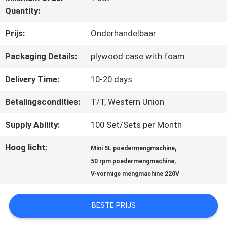
Quantity:
CONTACTEER
Prijs:
Onderhandelbaar
ONS
Packaging Details:
plywood case with foam
Delivery Time:
10-20 days
NIEUWS
Betalingscondities:
T/T, Western Union
Supply Ability:
100 Set/Sets per Month
BLOG
Hoog licht:
,
Mini 5L poedermengmachine
,
50 rpm poedermengmachine
VERZOEK
V-vormige mengmachine 220V
OM EEN
BESTE PRIJS
CITAAT