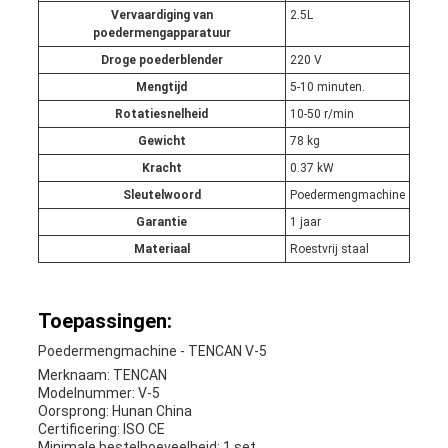
Vervaardiging van
2.5L
poedermengapparatuur
Droge poederblender
220 V
Mengtijd
5-10 minuten.
Rotatiesnelheid
10-50 r/min
Gewicht
78 kg
Kracht
0.37 kW
Sleutelwoord
Poedermengmachine
Garantie
1 jaar
Materiaal
Roestvrij staal
Toepassingen:
Poedermengmachine - TENCAN V-5
Merknaam: TENCAN
Modelnummer: V-5
Oorsprong: Hunan China
Certificering: ISO CE
Minimale bestelhoeveelheid: 1 set