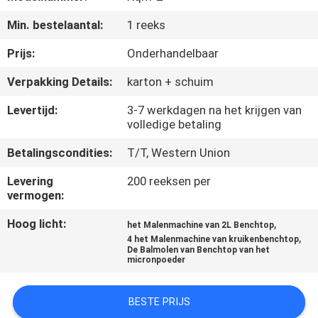
CONTACTEER
Min. bestelaantal:
1 reeks
ONS
Prijs:
Onderhandelbaar
NIEUWS
Verpakking Details:
karton + schuim
Levertijd:
3-7 werkdagen na het krijgen van
BLOG
volledige betaling
Betalingscondities:
T/T, Western Union
VERZOEK
Levering
200 reeksen per
OM EEN
vermogen:
CITAAT
Hoog licht:
,
het Malenmachine van 2L Benchtop
,
4 het Malenmachine van kruikenbenchtop
De Balmolen van Benchtop van het
SITEMAP
micronpoeder
PRIVACYBELEID
BESTE PRIJS