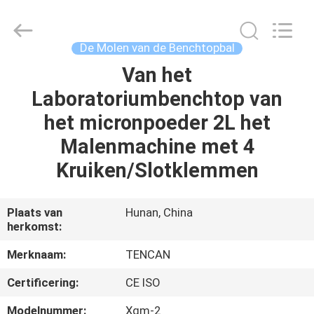
Changsha
Tianchuang
Powder
Technology
Co.,
De Molen van de Benchtopbal
Ltd.
All
Van het
HUIS
Rights
Reserved.
Laboratoriumbenchtop van
PRODUCTEN
het micronpoeder 2L het
Malenmachine met 4
ONGEVEER
Kruiken/Slotklemmen
ONS
Plaats van
Hunan, China
herkomst:
FABRIEKSREIS
Merknaam:
TENCAN
KWALITEITSCONTROLE
Certificering:
CE ISO
Modelnummer:
Xqm-2