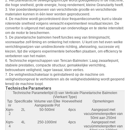
2. Het planetarische bewegingsprincipe wordt goedgekeurd in de machine,
die hoge snelheid, grote energie, hoog rendement, kleine Granularity heeft.
3. Vier poedersteekproeven van verschillende grootte en verschillende
materialen kunnen in één keer worden geproduceerd.
4. De machine wordt gecontroleerd door frequentieconvertor, kunt u ideale
roterende snelheid volgens verwacht experimenteel resultaat kiezen. De
convertor is uitgerust met apparaat van ondervoltage en te sterke intensiteit
om de motor te beschermen.
5. De planetarische balmolen heeft functies weg van timingsmacht,
voorwaartse zelf-timing en omkering het roteren. U kunt om het even welke
verrichtingswijzen van unidirectionele richting, afwisseling, successie vrij
kiezen, tijd die volgens experimentele behoeften plaatsen, om efficiency te
verbeteren van het malen.
6. Technische eigenschappen van Tencan-Balmolen: Laag zwaartepunt,
stabiele prestaties, compacte structuur, gemakkelijke verrichting,
betrouwbare veiligheid, lager lawaai, klein verlies.
7. De veiligheidsschakelaar is geïnstalleerd op de machine om
veiligheidsongeval te verhinderen als de veiligheidsdekking wordt geopend
terwijl de machine loopt.
Technische Parameters
Technische Parameterlijst (I) van Verticale Planetarische Balmolen
(Vierkant Type)
Typ
Specificatie
Volume van Elke
Hoeveelheid
Opmerkingen
nr
Aangepaste Pot
Xqm-
2L
50-500ml
4pcs
Aangepast met
2
vacuümmolenpotten van
50ml aan 250ml
Xqm-
4L
250-1000ml
4pcs
Aangepast met
4
vacuümmolenpotten van