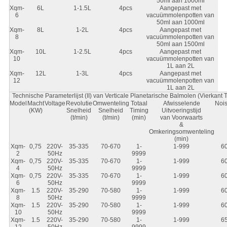
50ml aan 1000ml
Xqm-
6L
1-1.5L
4pcs
Aangepast met
6
vacuümmolenpotten van
50ml aan 1000ml
Xqm-
8L
1-2L
4pcs
Aangepast met
8
vacuümmolenpotten van
50ml aan 1500ml
Xqm-
10L
1-2.5L
4pcs
Aangepast met
10
vacuümmolenpotten van
1L aan 2L
Xqm-
12L
1-3L
4pcs
Aangepast met
12
vacuümmolenpotten van
1L aan 2L
Technische Parameterlijst (II) van Verticale Planetarische Balmolen (Vierkant 
Model
Macht
Voltage
Revolutie
Omwenteling
Totaal
Afwisselende
Noi
(KW)
Snelheid
Snelheid
Timing
Uitvoeringstijd
(t/min)
(t/min)
(min)
van Voorwaarts
&
Omkeringsomwenteling
(min)
Xqm-
0,75
220V-
35-335
70-670
1-
1-999
6
2
50Hz
9999
Xqm-
0,75
220V-
35-335
70-670
1-
1-999
6
4
50Hz
9999
Xqm-
0,75
220V-
35-335
70-670
1-
1-999
6
6
50Hz
9999
Xqm-
1.5
220V-
35-290
70-580
1-
1-999
6
8
50Hz
9999
Xqm-
1.5
220V-
35-290
70-580
1-
1-999
6
10
50Hz
9999
Xqm-
1.5
220V-
35-290
70-580
1-
1-999
6
12
50Hz
9999