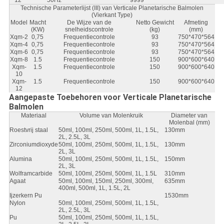
Technische Parameterlijst (III) van Verticale Planetarische Balmolen
(Vierkant Type)
Model
Macht
De Wijze van de
Netto Gewicht
Afmeting
(KW)
snelheidscontrole
(kg)
(mm)
Xqm-2
0,75
Frequentiecontrole
93
750*470*564
Xqm-4
0,75
Frequentiecontrole
93
750*470*564
Xqm-6
0,75
Frequentiecontrole
93
750*470*564
Xqm-8
1.5
Frequentiecontrole
150
900*600*640
Xqm-
1.5
Frequentiecontrole
150
900*600*640
10
Xqm-
1.5
Frequentiecontrole
150
900*600*640
12
Aangepaste Toebehoren voor Verticale Planetarische
Balmolen
Materiaal
Volume van Molenkruik
Diameter van
Molenbal (mm)
Roestvrij staal
50ml, 100ml, 250ml, 500ml, 1L, 1.5L,
130mm
2L, 2.5L, 3L
Zirconiumdioxyde
50ml, 100ml, 250ml, 500ml, 1L, 1.5L,
130mm
2L, 3L
Alumina
50ml, 100ml, 250ml, 500ml, 1L, 1.5L,
150mm
2L, 3L
Wolframcarbide
50ml, 100ml, 250ml, 500ml, 1L, 1.5L
310mm
Agaat
50ml, 100ml, 150ml, 250ml, 300ml,
635mm
400ml, 500ml, 1L, 1.5L, 2L
Ijzerkern Pu
1530mm
Nylon
50ml, 100ml, 250ml, 500ml, 1L, 1.5L,
2L, 2.5L, 3L
Pu
50ml, 100ml, 250ml, 500ml, 1L, 1.5L,