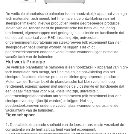
De verticale planetarische balmolen is een noodzakelijk apparaat van high-
tech materialen zich mengt, het fijne malen, de ontwikkeling van het
steekproef makend, nieuwe product en kleine gegroepeerde productie.
Molen van de Tencan bezit de planetarische bal klein volume, hoog
rendement, eigenschappen met geringe geluidssterkte en functionele dat
een ideaal materiaal voor R&D-instelling zijn, universiteit,
ondernemingenlaboratorium om steekproeven (elk experiment kan vier
steekproeven tegelijkertijd worden) te krijgen. Het krijgt
poedersteekproeven onder de vacuümstaat wanneer uitgerust met de
vacuümtank van de balmolen.
Het werk Principe
De verticale planetarische balmolen is een noodzakelijk apparaat van high-
tech materialen zich mengt, het fijne malen, de ontwikkeling van het
steekproef makend, nieuwe product en kleine gegroepeerde productie.
Molen van de Tencan bezit de planetarische bal klein volume, hoog
rendement, eigenschappen met geringe geluidssterkte en functionele dat
een ideaal materiaal voor R&D-instelling zijn, universiteit,
ondernemingenlaboratorium om steekproeven (elk experiment kan vier
steekproeven tegelijkertijd worden) te krijgen. Het krijgt
poedersteekproeven onder de vacuümstaat wanneer uitgerust met de
vacuümtank van de balmolen.
Eigenschappen
1.
De stabiele draaiende snelheid van de toesteltransmissie verzekert de
consistentie en de herhaalbaarheid van het experiment.