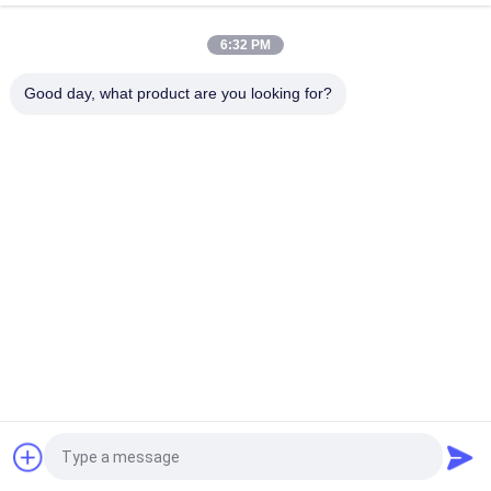
Planetarische, nano poedermolen
6:32 PM
Nano de Balmolen 6l van Benchtop van het
Schaallaboratorium voor het Kruidenpoeder Maken
Good day, what product are you looking for?
populaire categorieën
Alle
De Molen Van De 
Planetarische 
Laboratoriumbal
Balmolen
Rolling Balmolen
Bewogen Balmolen
De Kruik Van De 
Trillende Balmolen
Balmolen
De Media Van De 
De Machine Van De 
Balmolen
Poedermaalmachine
Vraag een offerte aan