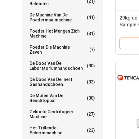
(21)
Balmolen
De Machine Van De
(41)
29kg de 
Poedermaalmachine
Sample 
Poeder Het Mengen Zich
zich van
(31)
Machine
Poeder Die Machine
(7)
Zeven
De Doos Van De
(30)
Laboratoriumhandschoen
De Doos Van De Inert
(33)
Gashandschoen
De Molen Van De
(30)
Benchtopbal
Gekoeld Centrifugeer
(27)
Machine
Het Trillende
(23)
Schermmachine