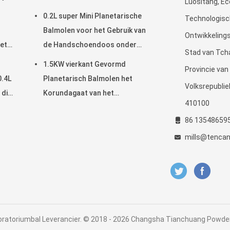
Luositang, E
Bal Toestel Drived Met geringe
0.2L super Mini Planetarische
Technologis
geluidssterkte
Balmolen voor het Gebruik van
Ontwikkelings
met
de Handschoendoos onder
Stad van Tch
og
Stikstofatmosfeer
1.5KW vierkant Gevormd
Provincie van
0.4L
Planetarisch Balmolen het
Volksrepublie
 die
Korundagaat van het
410100
ing
Aanpassingszirconiumdioxyde
86 13548659
& Nylon Molenkruiken
mills@tenca
oratoriumbal Leverancier. © 2018 - 2026 Changsha Tianchuang Powder 