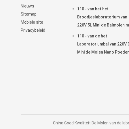
Nieuws
de Kruikmolen van het
110 - van het het
Sitemap
Snelheidslaboratorium
Broodjeslaboratorium van
Mobiele site
220V 5L Mini de Balmolen 
Privacybeleid
Eenvormig Granularity/Ho
110 - van de het
rendement
Laboratoriumbal van 220V 
Mini de Molen Nano Poeder
voor Steekproefvoorbereid
maken
China Goed Kwaliteit De Molen van de lab