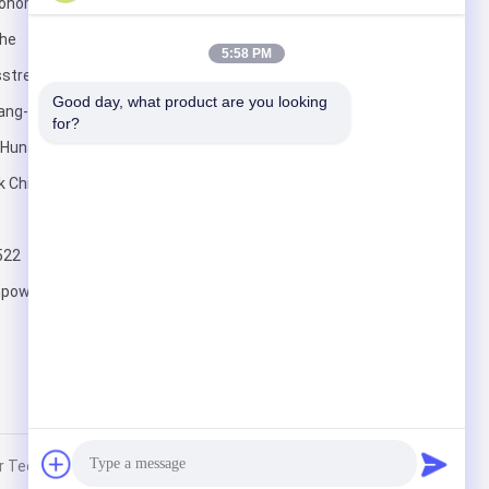
conomische en
che
5:58 PM
streek, de
Verzend
Good day, what product are you looking 
ang-cha, de
for?
 Hunan, de
k China.
522
npowder.com
Technology Co., Ltd. All Rights Reserved.