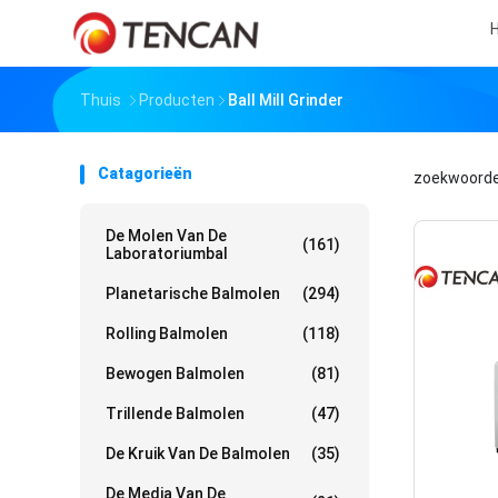
H
Thuis
Producten
Ball Mill Grinder
Catagorieën
zoekwoord
De Molen Van De
(161)
Laboratoriumbal
Planetarische Balmolen
(294)
Rolling Balmolen
(118)
Bewogen Balmolen
(81)
Trillende Balmolen
(47)
De Kruik Van De Balmolen
(35)
De Media Van De