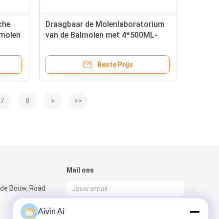
che
Draagbaar de Molenlaboratorium
lmolen
van de Balmolen met 4*500ML-
Molenkruiken Goedgekeurde
ISO/Ce
Beste Prijs
7
8
>
>>
Mail ons
 de Bouw, Road
Aivin Ai