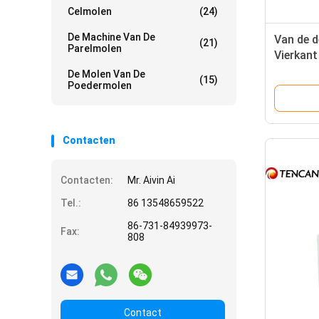
Celmolen
(24)
De Machine Van De
Van de d
(21)
Parelmolen
Vierkant
670rpm 
De Molen Van De
(15)
Poedermolen
geringe 
Contacten
Contacten:
Mr. Aivin Ai
Tel.:
86 13548659522
86-731-84939973-
Fax:
808
Contact