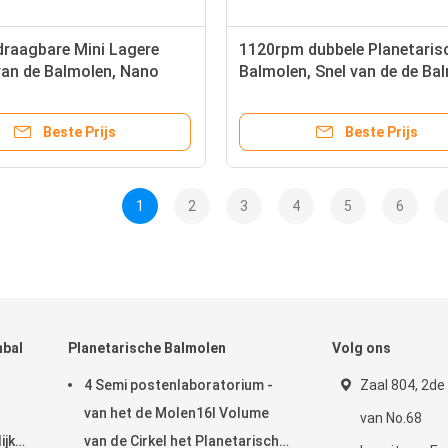
 draagbare Mini Lagere
1120rpm dubbele Planetaris
van de Balmolen, Nano
Balmolen, Snel van de de Ba
oriummonstermolens
van de Hittedissipatie de
Molenlaboratorium
Beste Prijs
Beste Prijs
1
2
3
4
5
6
mbal
Planetarische Balmolen
Volg ons
4 Semi postenlaboratorium -
Zaal 804, 2de
van het de Molen16l Volume
van No.68
ijke
van de Cirkel het Planetarische