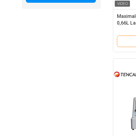
Maximale
0,66L La
2 of 4 po