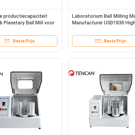
 productiecapaciteit
Laboratorium Ball Milling M
b Planetary Ball Mill voor
Manufacturer USD1830 Hig
tten Ball Mill Grinder
Speed 70-670rpm Productie
micron poeder
Beste Prijs
Beste Prijs