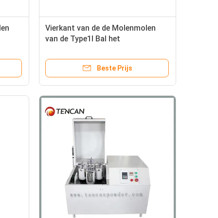
len
Vierkant van de de Molenmolen
van de Type1l Bal het
Laboratoriumhoog rendement met
Met geringe geluidssterkte
Beste Prijs