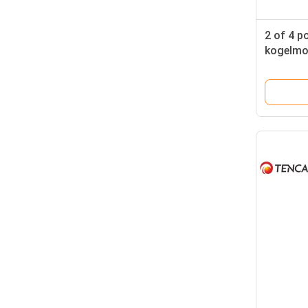
2 of 4 p
kogelmo
model