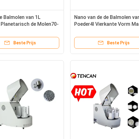
e Balmolen van 1L
Nano van de de Balmolen va
 Planetarisch de Molen70-
Poeder4l Vierkante Vorm Ma
Hoog rendement met
van de MolenLaboratory 0.
geluidssterkte
Beste Prijs
Beste Prijs