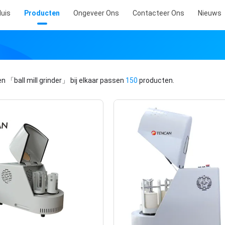
uis
Producten
Ongeveer Ons
Contacteer Ons
Nieuws
en
「ball mill grinder」
bij elkaar passen
150
producten.