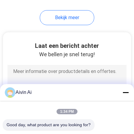
31
Bekijk meer
Poeder het Mengen
zich Machine
Laat een bericht achter
We bellen je snel terug!
7
Poeder die Machine
Aivin Ai
zeven
1:34 PM
Good day, what product are you looking for?