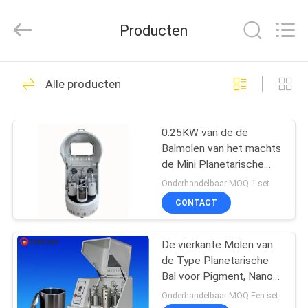
Changsha
Tianchuang
Powder
Producten
Technology
Co.,
Ltd.
All
HUIS
Rights
163
Reserved.
Alle producten
De Molen van de
PRODUCTEN
laboratoriumbal
0.25KW van de de
Balmolen van het machts
ONGEVEER
de Mini Planetarische
ONS
Laboratorium Controle
Onderhandelbaar MOQ:1 set
van de de
CONTACT
Machinefrequentie
301
FABRIEKSREIS
Planetarische
De vierkante Molen van
de Type Planetarische
KWALITEITSCONTROLE
Balmolen
Bal voor Pigment, Nano
Lange Gebruikende
Onderhandelbaar MOQ:Een set