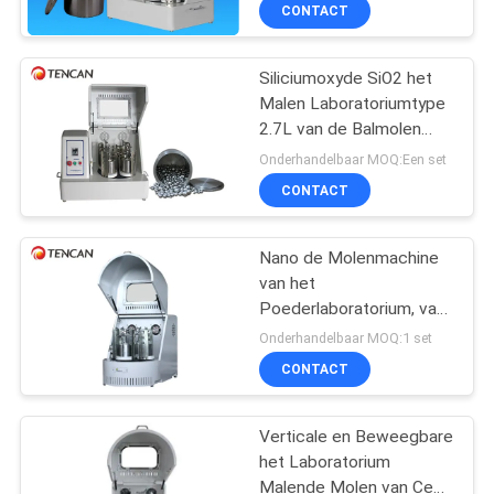
Leven van de Balmolen
CONTACTEER
CONTACT
ONS
Siliciumoxyde SiO2 het
118
Malen Laboratoriumtype
NIEUWS
2.7L van de Balmolen
Rolling Balmolen
Maximum Capaciteit
Onderhandelbaar MOQ:Een set
BLOG
CONTACT
VERZOEK
Nano de Molenmachine
van het
OM EEN
Poederlaboratorium, van
CITAAT
81
de de Balmolen van de
Onderhandelbaar MOQ:1 set
Laboratoriumschaal de
CONTACT
Lange Levensduur
Bewogen Balmolen
SITEMAP
Verticale en Beweegbare
het Laboratorium
PRIVACYBELEID
Malende Molen van Ce