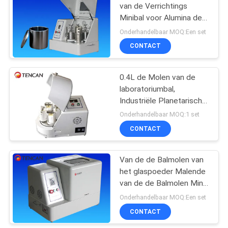
van de Verrichtings
Minibal voor Alumina de
21
Steekproef van het
Onderhandelbaar MOQ:Een set
Oxydepoeder het Malen
de media van de
CONTACT
balmolen
0.4L de Molen van de
laboratoriumbal,
Industriële Planetarische
Balmolen voor
Onderhandelbaar MOQ:1 set
Laboratoriummateriaal
CONTACT
41
de machine van de
Van de de Balmolen van
het glaspoeder Malende
poedermaalmachine
van de de Balmolen Mini,
Verticale de
Onderhandelbaar MOQ:Een set
Frequentiecontrole
CONTACT