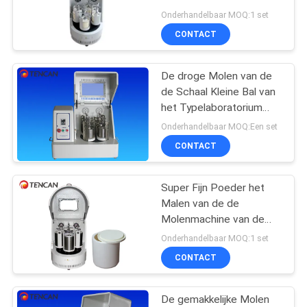
ISO, Laboratorium
Onderhandelbaar MOQ:1 set
Malende Molen
CONTACT
47
De droge Molen van de
Trillende Balmolen
de Schaal Kleine Bal van
het Typelaboratorium
voor het Chinese
Onderhandelbaar MOQ:Een set
Kruidengeneeskunde
CONTACT
Malen
Super Fijn Poeder het
35
Malen van de de
De Kruik van de
Molenmachine van de
Laboratoriumbal Klein de
Onderhandelbaar MOQ:1 set
balmolen
Groottehoog rendement
CONTACT
De gemakkelijke Molen