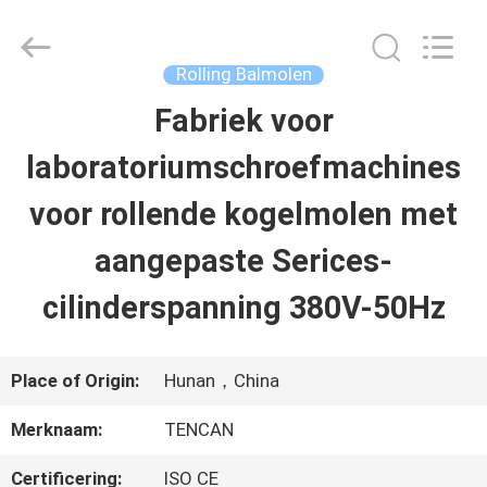
2026
Changsha
Tianchuang
Powder
Rolling Balmolen
Technology
Co.,
Fabriek voor
HUIS
Ltd.
All
Rights
laboratoriumschroefmachines
Reserved.
PRODUCTEN
voor rollende kogelmolen met
aangepaste Serices-
ONGEVEER
cilinderspanning 380V-50Hz
ONS
Place of Origin:
Hunan，China
FABRIEKSREIS
Merknaam:
TENCAN
KWALITEITSCONTROLE
Certificering:
ISO CE