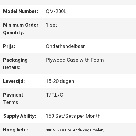
Model Number:
QM-200L
CONTACTEER
Minimum Order
1 set
ONS
Quantity:
Prijs:
Onderhandelbaar
NIEUWS
Packaging
Plywood Case with Foam
Details:
BLOG
Levertijd:
15-20 dagen
Payment
T/T,L/C
VERZOEK
Terms:
OM EEN
Supply Ability:
150 Set/Sets per Month
CITAAT
Hoog licht:
,
380 V 50 Hz rollende kogelmolen