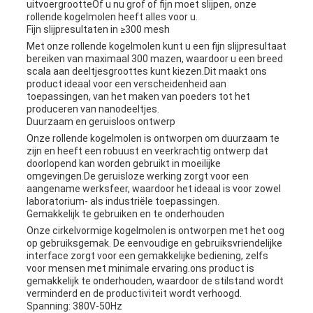
uitvoergrootteOf u nu grof of fijn moet slijpen, onze
rollende kogelmolen heeft alles voor u.
Fijn slijpresultaten in ≥300 mesh
Met onze rollende kogelmolen kunt u een fijn slijpresultaat
bereiken van maximaal 300 mazen, waardoor u een breed
scala aan deeltjesgroottes kunt kiezen.Dit maakt ons
product ideaal voor een verscheidenheid aan
toepassingen, van het maken van poeders tot het
produceren van nanodeeltjes.
Duurzaam en geruisloos ontwerp
Onze rollende kogelmolen is ontworpen om duurzaam te
zijn en heeft een robuust en veerkrachtig ontwerp dat
doorlopend kan worden gebruikt in moeilijke
omgevingen.De geruisloze werking zorgt voor een
aangename werksfeer, waardoor het ideaal is voor zowel
laboratorium- als industriële toepassingen.
Gemakkelijk te gebruiken en te onderhouden
Onze cirkelvormige kogelmolen is ontworpen met het oog
op gebruiksgemak. De eenvoudige en gebruiksvriendelijke
interface zorgt voor een gemakkelijke bediening, zelfs
voor mensen met minimale ervaring.ons product is
gemakkelijk te onderhouden, waardoor de stilstand wordt
verminderd en de productiviteit wordt verhoogd.
Spanning: 380V-50Hz