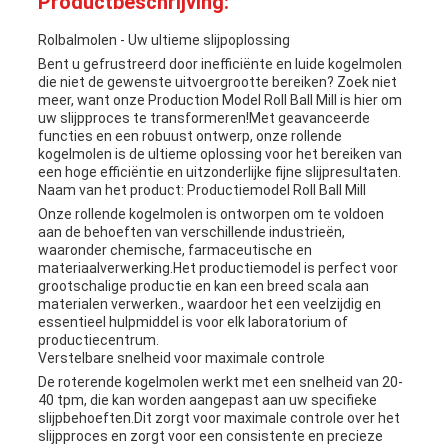
Productbeschrijving:
Rolbalmolen - Uw ultieme slijpoplossing
Bent u gefrustreerd door inefficiënte en luide kogelmolen
die niet de gewenste uitvoergrootte bereiken? Zoek niet
meer, want onze Production Model Roll Ball Mill is hier om
uw slijpproces te transformeren!Met geavanceerde
functies en een robuust ontwerp, onze rollende
kogelmolen is de ultieme oplossing voor het bereiken van
een hoge efficiëntie en uitzonderlijke fijne slijpresultaten.
Naam van het product: Productiemodel Roll Ball Mill
Onze rollende kogelmolen is ontworpen om te voldoen
aan de behoeften van verschillende industrieën,
waaronder chemische, farmaceutische en
materiaalverwerking.Het productiemodel is perfect voor
grootschalige productie en kan een breed scala aan
materialen verwerken., waardoor het een veelzijdig en
essentieel hulpmiddel is voor elk laboratorium of
productiecentrum.
Verstelbare snelheid voor maximale controle
De roterende kogelmolen werkt met een snelheid van 20-
40 tpm, die kan worden aangepast aan uw specifieke
slijpbehoeften.Dit zorgt voor maximale controle over het
slijpproces en zorgt voor een consistente en precieze