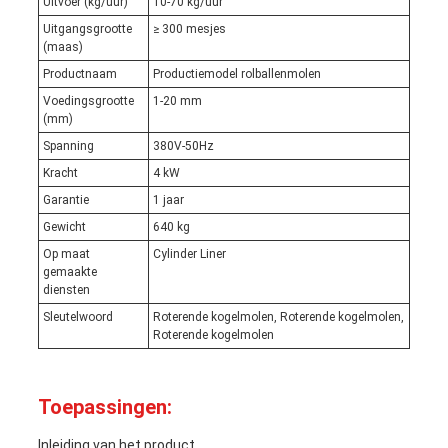
Uitvoer (kg/uur)
10-70 kg/uur
Uitgangsgrootte
≥ 300 mesjes
(maas)
Productnaam
Productiemodel rolballenmolen
Voedingsgrootte
1-20 mm
(mm)
Spanning
380V-50Hz
Kracht
4 kW
Garantie
1 jaar
Gewicht
640 kg
Op maat
Cylinder Liner
gemaakte
diensten
Sleutelwoord
Roterende kogelmolen, Roterende kogelmolen,
Roterende kogelmolen
Toepassingen:
Inleiding van het product