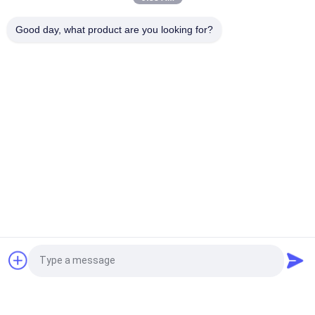
Industriële het Malen en het Zeven Machine voor het
Good day, what product are you looking for?
Ononderbroken Malen/het Zeven van 30 - 2000L
populaire categorieën
Alle
De Molen Van De 
Planetarische 
Laboratoriumbal
Balmolen
Rolling Balmolen
Bewogen Balmolen
De Kruik Van De 
Trillende Balmolen
Balmolen
De Media Van De 
De Machine Van De 
Vraag een offerte aan
Balmolen
Poedermaalmachine