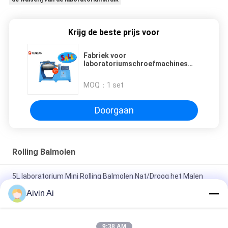
Krijg de beste prijs voor
Fabriek voor
laboratoriumschroefmachines
voor rollende kogelmolen met
aangepaste Serices-
MOQ：
1 set
cilinderspanning 380V-50Hz
Doorgaan
Rolling Balmolen
5L laboratorium Mini Rolling Balmolen Nat/Droog het Malen
Gebruik met Eenvormig Outputpoeder
Aivin Ai
De Balmolen van het laboratorium1*5l Broodje, Walserij van de
het Laboratoriumkruik van het Micronpoeder de Malende
9:38 AM