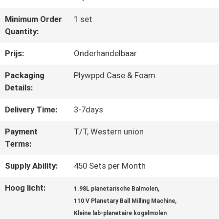
Minimum Order
1 set
CONTACTEER
Quantity:
ONS
Prijs:
Onderhandelbaar
Packaging
Plywppd Case & Foam
NIEUWS
Details:
Delivery Time:
3-7days
BLOG
Payment
T/T, Western union
Terms:
VERZOEK
Supply Ability:
450 Sets per Month
OM EEN
Hoog licht:
,
1.98L planetarische Balmolen
,
CITAAT
110 V Planetary Ball Milling Machine
Kleine lab-planetaire kogelmolen