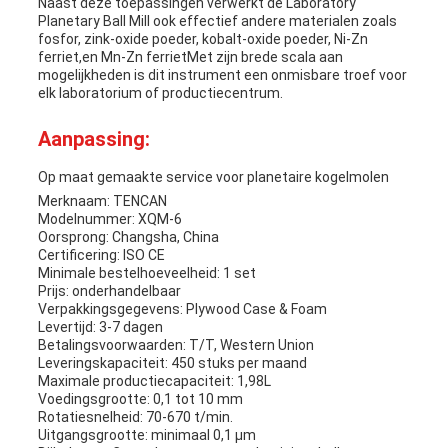
Naast deze toepassingen verwerkt de Laboratory
Planetary Ball Mill ook effectief andere materialen zoals
fosfor, zink-oxide poeder, kobalt-oxide poeder, Ni-Zn
ferriet,en Mn-Zn ferrietMet zijn brede scala aan
mogelijkheden is dit instrument een onmisbare troef voor
elk laboratorium of productiecentrum.
Aanpassing:
Op maat gemaakte service voor planetaire kogelmolen
Merknaam: TENCAN
Modelnummer: XQM-6
Oorsprong: Changsha, China
Certificering: ISO CE
Minimale bestelhoeveelheid: 1 set
Prijs: onderhandelbaar
Verpakkingsgegevens: Plywood Case & Foam
Levertijd: 3-7 dagen
Betalingsvoorwaarden: T/T, Western Union
Leveringskapaciteit: 450 stuks per maand
Maximale productiecapaciteit: 1,98L
Voedingsgrootte: 0,1 tot 10 mm
Rotatiesnelheid: 70-670 t/min.
Uitgangsgrootte: minimaal 0,1 μm