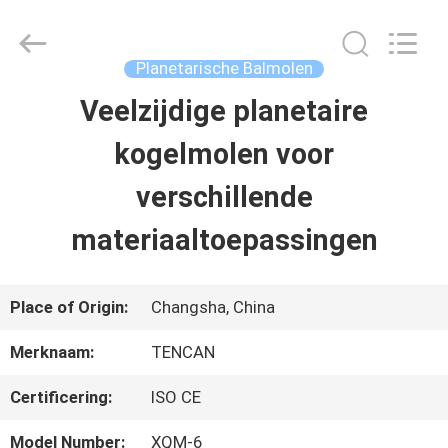
2026
Changsha
Tianchuang
Powder
Planetarische Balmolen
Technology
Co.,
Veelzijdige planetaire
HUIS
Ltd.
All
Rights
kogelmolen voor
Reserved.
PRODUCTEN
verschillende
materiaaltoepassingen
ONGEVEER
ONS
Place of Origin:
Changsha, China
Merknaam:
TENCAN
FABRIEKSREIS
Certificering:
ISO CE
KWALITEITSCONTROLE
Model Number:
XQM-6