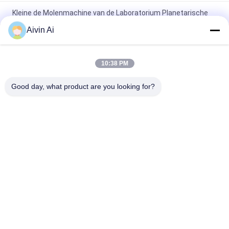
Kleine de Molenmachine van de Laboratorium Planetarische
Bal, Enchtop-Balmolen met Output 0,1 Microns
Aivin Ai
De minimolen Met lange levensuur van de het Laboratorium
Planetarische Bal van de Groottetijd met 220V-Voeding
10:38 PM
Duurzame Compacte Grootte Planetarische Micro-
Good day, what product are you looking for?
Molenmachine 90-870 T/min roteert Snelheid
populaire categorieën
Alle
De Molen Van De 
Planetarische 
Laboratoriumbal
Balmolen
Rolling Balmolen
Bewogen Balmolen
De Kruik Van De 
Trillende Balmolen