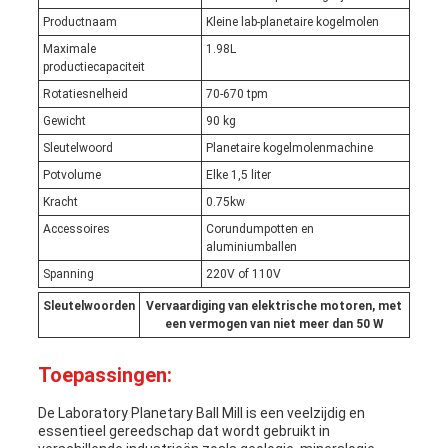
Productnaam
Kleine lab-planetaire kogelmolen
Maximale
1.98L
productiecapaciteit
Rotatiesnelheid
70-670 tpm
Gewicht
90 kg
Sleutelwoord
Planetaire kogelmolenmachine
Potvolume
Elke 1,5 liter
Kracht
0.75kw
Accessoires
Corundumpotten en
aluminiumballen
Spanning
220V of 110V
Sleutelwoorden
Vervaardiging van elektrische motoren, met
een vermogen van niet meer dan 50 W
Toepassingen:
De Laboratory Planetary Ball Mill is een veelzijdig en
essentieel gereedschap dat wordt gebruikt in