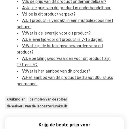
V:
Is de prijs van dit product onderhandelbaar?
A:
Ja, de prijs van dit product is onderhandelbaar.
V:
Hoe is dit product verpakt?
A:
Dit product is verpakt in een multiplexdoos met
schuim.
V:
Wat is de levertijd voor dit product?
A:
De levertijd voor dit product is 7-15 dagen.
V:
Wat zijn de betalingsvoorwaarden voor dit
product?
A:
De betalingsvoorwaarden voor dit product zijn
T/T en L/C.
V:
Wat is het aanbod van dit product?
A:
Het aanbod van dit product bedraagt 300 stuks
per maand.
kruikmolen
de molen van de rolbal
de walserij van de laboratoriumkruik
Krijg de beste prijs voor