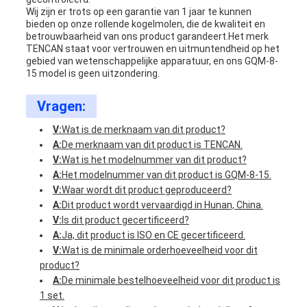
Wij zijn er trots op een garantie van 1 jaar te kunnen
bieden op onze rollende kogelmolen, die de kwaliteit en
betrouwbaarheid van ons product garandeert.Het merk
TENCAN staat voor vertrouwen en uitmuntendheid op het
gebied van wetenschappelijke apparatuur, en ons GQM-8-
15 model is geen uitzondering.
Vragen:
V:
Wat is de merknaam van dit product?
A:
De merknaam van dit product is TENCAN.
V:
Wat is het modelnummer van dit product?
A:
Het modelnummer van dit product is GQM-8-15.
V:
Waar wordt dit product geproduceerd?
A:
Dit product wordt vervaardigd in Hunan, China.
V:
Is dit product gecertificeerd?
A:
Ja, dit product is ISO en CE gecertificeerd.
V:
Wat is de minimale orderhoeveelheid voor dit
product?
A:
De minimale bestelhoeveelheid voor dit product is
1 set.