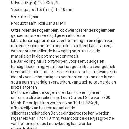
Uitvoer (kg/h): 10 - 42 kg/h
Voedingsgrootte (mm): 1 - 10 mm
Garantie: 1 jaar
Productnaam: Roll Jar Ball Mill
Onze rollende kogelmolen, ook wel roterende kogelmolen
genoemd, is een veelzijdige en efficiënte
laboratoriumapparatuur voor het mengen en slijpen van
materialen.die met een bepaalde snelheid kan draaien,
waardoor een trillende beweging ontstaat die de
materialen in de pot mengt en maalt.
De Jar Rolling Mill is ontworpen voor eenvoudige en
handige bediening, waardoor het geschikt is voor gebruik
in verschillende onderzoeks- en industriële omgevingen.is
ideaal voor kleinschalige experimenten en kan een breed
scala aan materialen verwerken, van zachte tot harde en
broze stoffen.
Met onze rollende kogelmolen kunt u een fijne en
uniforme slijp bereiken, met een Output Size van ≥300
Mesh. De output kan variëren van 10 tot 42Kg/h,
afhankelijk van het materiaal en de
slijpomstandigheden.De voedingsgrootte kan worden
ingesteld van 1 tot 10 mm, waardoor de deeltjesgrootte
van het eindproduct nauwkeurig kan worden
gecontroleerd.