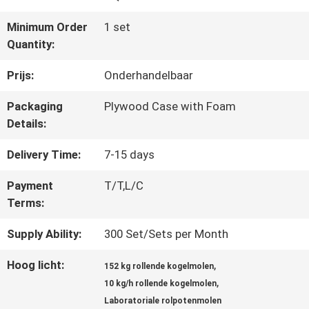
Minimum Order
1 set
CONTACTEER
Quantity:
ONS
Prijs:
Onderhandelbaar
Packaging
Plywood Case with Foam
NIEUWS
Details:
Delivery Time:
7-15 days
BLOG
Payment
T/T,L/C
Terms:
VERZOEK
Supply Ability:
300 Set/Sets per Month
OM EEN
Hoog licht:
,
152 kg rollende kogelmolen
,
CITAAT
10 kg/h rollende kogelmolen
Laboratoriale rolpotenmolen