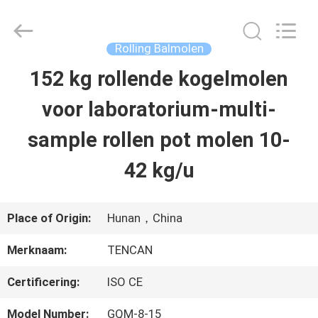
2026
Changsha
Tianchuang
Powder
Rolling Balmolen
Technology
Co.,
152 kg rollende kogelmolen
HUIS
Ltd.
All
Rights
voor laboratorium-multi-
Reserved.
PRODUCTEN
sample rollen pot molen 10-
42 kg/u
ONGEVEER
ONS
Place of Origin:
Hunan，China
Merknaam:
TENCAN
FABRIEKSREIS
Certificering:
ISO CE
KWALITEITSCONTROLE
Model Number:
GQM-8-15