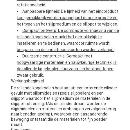
rotatiesnelheid.
Aanpasbare fijnheid: De fijnheid van het eindproduct
kan gemakkelijk worden aangepast door de grootte en
het type van het slijpmedium en de slijppot te wijzigen.
Compact ontwerp: De compacte vormgeving van de
rollende kogelmolen maakt het gemakkelijk te
installeren en te bedienen, waardoor ruimte wordt
bespaard en de onderhoudskosten worden verlaagd.
Duurzame constructie: Gemaakt met
hoogwaardige materialen en nauwkeurige techniek, is
de rollende kogelmolen duurzaam en bestand tegen
zwaar gebruik.
Werkingsbeginsel
De rollende kogelmolen bestaat uit een roterende cilinder
gevuld met slijpmiddelen (zoals slijpballen) en een
slijppot.waardoor het slijpmedium de materialen in de
slijppot rolt en slijptAls de cilinder draait, worden de
slijpmiddelen en materialen omhoog en vervolgens terug
naar beneden gedropt, waardoor een cascaderende
beweging ontstaat die de materialen tot fijn poeder
maalt.
Conclusies