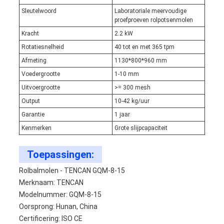
Sleutelwoord
Laboratoriale meervoudige
proefproeven rolpotsenmolen
Kracht
2.2 kW
Rotatiesnelheid
40 tot en met 365 tpm
Afmeting
1130*800*960 mm
Voedergrootte
1-10 mm
Uitvoergrootte
>= 300 mesh
Output
10-42 kg/uur
Garantie
1 jaar
Kenmerken
Grote slijpcapaciteit
Toepassingen:
Rolbalmolen - TENCAN GQM-8-15
Merknaam: TENCAN
Modelnummer: GQM-8-15
Oorsprong: Hunan, China
Certificering: ISO CE