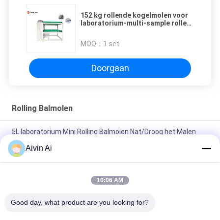
152 kg rollende kogelmolen voor
laboratorium-multi-sample rollen
pot molen 10-42 kg/u
MOQ：
1 set
Doorgaan
Rolling Balmolen
5L laboratorium Mini Rolling Balmolen Nat/Droog het Malen
Gebruik met Eenvormig Outputpoeder
Aivin Ai
De Balmolen van het laboratorium1*5l Broodje, Walserij van de
het Laboratoriumkruik van het Micronpoeder de Malende
10:06 AM
Industriële het Malen en het Zeven Machine voor het
Good day, what product are you looking for?
Ononderbroken Malen/het Zeven van 30 - 2000L