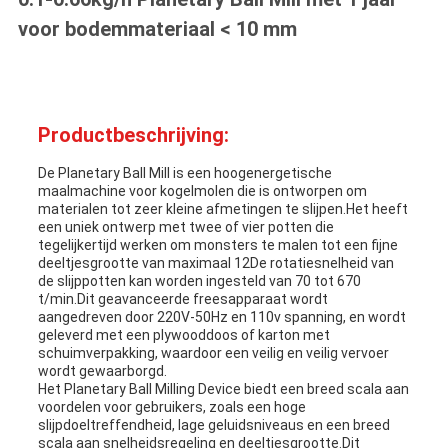
voor bodemmateriaal < 10 mm
Productbeschrijving:
De Planetary Ball Mill is een hoogenergetische
maalmachine voor kogelmolen die is ontworpen om
materialen tot zeer kleine afmetingen te slijpen.Het heeft
een uniek ontwerp met twee of vier potten die
tegelijkertijd werken om monsters te malen tot een fijne
deeltjesgrootte van maximaal 12De rotatiesnelheid van
de slijppotten kan worden ingesteld van 70 tot 670
t/min.Dit geavanceerde freesapparaat wordt
aangedreven door 220V-50Hz en 110v spanning, en wordt
geleverd met een plywooddoos of karton met
schuimverpakking, waardoor een veilig en veilig vervoer
wordt gewaarborgd.
Het Planetary Ball Milling Device biedt een breed scala aan
voordelen voor gebruikers, zoals een hoge
slijpdoeltreffendheid, lage geluidsniveaus en een breed
scala aan snelheidsregeling en deeltjesgrootte.Dit