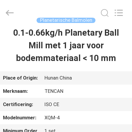
2026
Changsha
Tianchuang
Powder
Planetarische Balmolen
Technology
Co.,
0.1-0.66kg/h Planetary Ball
HUIS
Ltd.
All
Rights
Mill met 1 jaar voor
Reserved.
PRODUCTEN
bodemmateriaal < 10 mm
ONGEVEER
Place of Origin:
Hunan China
ONS
Merknaam:
TENCAN
Certificering:
ISO CE
FABRIEKSREIS
Modelnummer:
XQM-4
KWALITEITSCONTROLE
Minimum Order
1 set