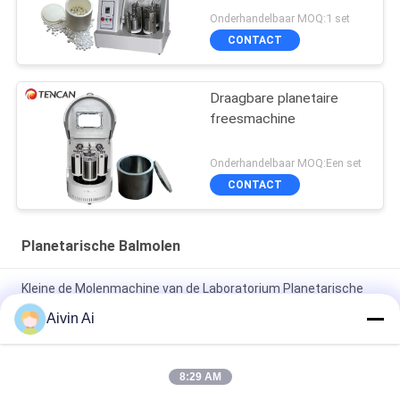
Onderhandelbaar MOQ:1 set
CONTACT
Draagbare planetaire
freesmachine
Onderhandelbaar MOQ:Een set
CONTACT
Planetarische Balmolen
Kleine de Molenmachine van de Laboratorium Planetarische
Bal, Enchtop-Balmolen met Output 0,1 Microns
Aivin Ai
De minimolen Met lange levensuur van de het Laboratorium
Planetarische Bal van de Groottetijd met 220V-Voeding
8:29 AM