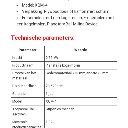
Model: XQM-4
Verpakking: Plywooddoos of karton met schuim
Fresemolen met een kogelmolen, Fresemolen met
een kogelmolen, Planetary Ball Milling Device
Technische parameters:
Parameter
Waarde
Kracht
0.75 kW
Productnaam
Planetaire kogelmolen
Grootte van het
Bodemmateriaal ≤10 mm,andere ≤3 mm
materiaal
Rotatiesnelheid
70-670 tpm
Garantie
1 jaar
Model
XQM-4
Toepasselijke
Grijpen en mengen
sectoren
Maximale
1.32L
productiecapaciteit