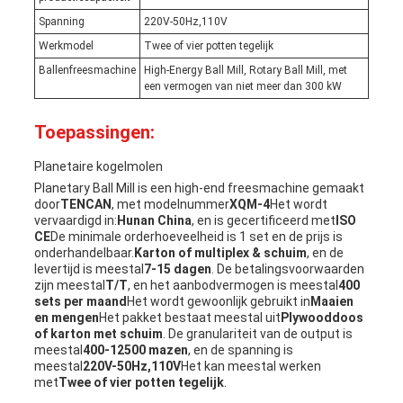
Spanning
220V-50Hz,110V
Werkmodel
Twee of vier potten tegelijk
Ballenfreesmachine
High-Energy Ball Mill, Rotary Ball Mill, met
een vermogen van niet meer dan 300 kW
Toepassingen:
Planetaire kogelmolen
Planetary Ball Mill is een high-end freesmachine gemaakt
door
TENCAN
, met modelnummer
XQM-4
Het wordt
vervaardigd in:
Hunan China
, en is gecertificeerd met
ISO
CE
De minimale orderhoeveelheid is 1 set en de prijs is
onderhandelbaar.
Karton of multiplex & schuim
, en de
levertijd is meestal
7-15 dagen
. De betalingsvoorwaarden
zijn meestal
T/T
, en het aanbodvermogen is meestal
400
sets per maand
Het wordt gewoonlijk gebruikt in
Maaien
en mengen
Het pakket bestaat meestal uit
Plywooddoos
of karton met schuim
. De granulariteit van de output is
meestal
400-12500 mazen
, en de spanning is
meestal
220V-50Hz,110V
Het kan meestal werken
met
Twee of vier potten tegelijk
.