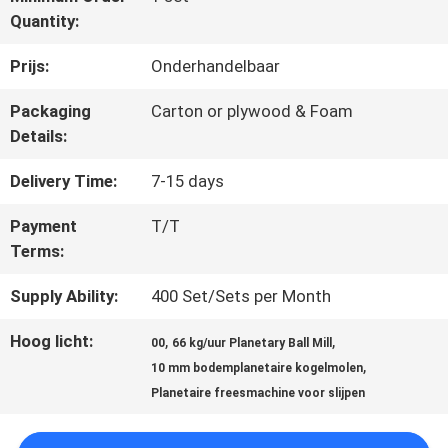
Quantity:
CONTACTEER
Prijs:
Onderhandelbaar
ONS
Packaging
Carton or plywood & Foam
Details:
NIEUWS
Delivery Time:
7-15 days
Payment
T/T
Terms:
BLOG
Supply Ability:
400 Set/Sets per Month
VERZOEK
Hoog licht:
,
,
00
66 kg/uur Planetary Ball Mill
,
OM EEN
10 mm bodemplanetaire kogelmolen
Planetaire freesmachine voor slijpen
CITAAT