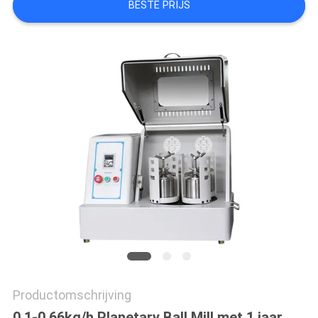
BESTE PRIJS
SITEMAP
PRIVACYBELEID
Productomschrijving
0.1-0.66kg/h Planetary Ball Mill met 1 jaar