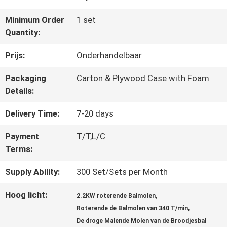
Minimum Order
1 set
CONTACTEER
Quantity:
ONS
Prijs:
Onderhandelbaar
Packaging
Carton & Plywood Case with Foam
NIEUWS
Details:
Delivery Time:
7-20 days
BLOG
Payment
T/T,L/C
Terms:
VERZOEK
Supply Ability:
300 Set/Sets per Month
OM EEN
Hoog licht:
,
2.2KW roterende Balmolen
,
CITAAT
Roterende de Balmolen van 340 T/min
De droge Malende Molen van de Broodjesbal