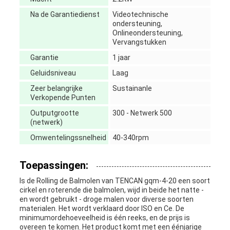
Na de Garantiedienst
Videotechnische
ondersteuning,
Onlineondersteuning,
Vervangstukken
Garantie
1 jaar
Geluidsniveau
Laag
Zeer belangrijke
Sustainanle
Verkopende Punten
Outputgrootte
300 - Netwerk 500
(netwerk)
Omwentelingssnelheid
40-340rpm
Toepassingen:
Is de Rolling de Balmolen van TENCAN gqm-4-20 een soort
cirkel en roterende die balmolen, wijd in beide het natte -
en wordt gebruikt - droge malen voor diverse soorten
materialen. Het wordt verklaard door ISO en Ce. De
minimumordehoeveelheid is één reeks, en de prijs is
overeen te komen. Het product komt met een éénjarige