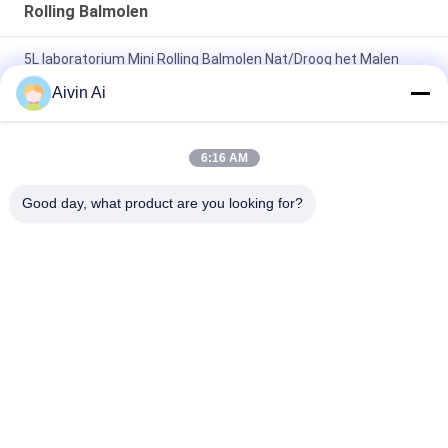
Rolling Balmolen
5L laboratorium Mini Rolling Balmolen Nat/Droog het Malen
Gebruik met Eenvormig Outputpoeder
Aivin Ai
De Balmolen van het laboratorium1*5l Broodje, Walserij van de
het Laboratoriumkruik van het Micronpoeder de Malende
6:16 AM
Industriële het Malen en het Zeven Machine voor het
Good day, what product are you looking for?
Ononderbroken Malen/het Zeven van 30 - 2000L
populaire categorieën
Alle
De Molen Van De 
Planetarische 
Laboratoriumbal
Balmolen
Rolling Balmolen
Bewogen Balmolen