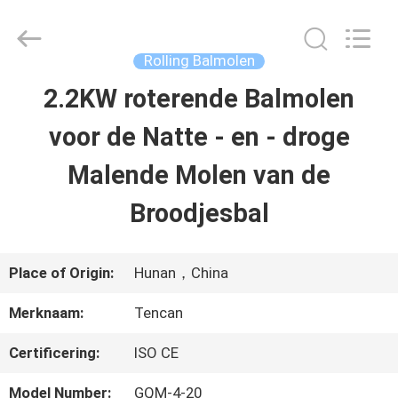
2026
Changsha
Tianchuang
Powder
Rolling Balmolen
Technology
Co.,
2.2KW roterende Balmolen
HUIS
Ltd.
All
Rights
voor de Natte - en - droge
Reserved.
PRODUCTEN
Malende Molen van de
Broodjesbal
ONGEVEER
ONS
Place of Origin:
Hunan，China
Merknaam:
Tencan
FABRIEKSREIS
Certificering:
ISO CE
KWALITEITSCONTROLE
Model Number:
GQM-4-20