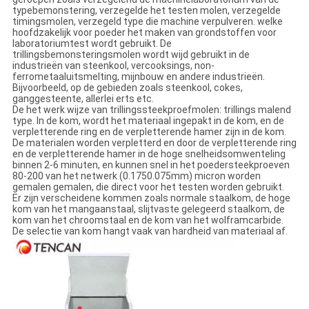
typebemonstering, verzegelde het testen molen, verzegelde
timingsmolen, verzegeld type die machine verpulveren. welke
hoofdzakelijk voor poeder het maken van grondstoffen voor
laboratoriumtest wordt gebruikt. De
trillingsbemonsteringsmolen wordt wijd gebruikt in de
industrieën van steenkool, vercooksings, non-
ferrometaaluitsmelting, mijnbouw en andere industrieën.
Bijvoorbeeld, op de gebieden zoals steenkool, cokes,
ganggesteente, allerlei erts etc.
De het werk wijze van trillingssteekproefmolen: trillings malend
type. In de kom, wordt het materiaal ingepakt in de kom, en de
verpletterende ring en de verpletterende hamer zijn in de kom.
De materialen worden verpletterd en door de verpletterende ring
en de verpletterende hamer in de hoge snelheidsomwenteling
binnen 2-6 minuten, en kunnen snel in het poedersteekproeven
80-200 van het netwerk (0.1750.075mm) micron worden
gemalen gemalen, die direct voor het testen worden gebruikt.
Er zijn verscheidene kommen zoals normale staalkom, de hoge
kom van het mangaanstaal, slijtvaste gelegeerd staalkom, de
kom van het chroomstaal en de kom van het wolframcarbide.
De selectie van kom hangt vaak van hardheid van materiaal af.