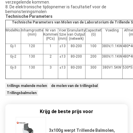
verzegelende kommen.
8. De elektronische tijdopnemer is facultatief voor de
bemonsteringsmolen
Technische Parameters
Technische Parameters van Molen van de Laboratorium de Trillende 
ModelNo.
Inhamgrootte
Nr van
Voer
Granularity
Capaciteit
Voeding
Afme
(mm)
Kommen
Szie
van Output
(G)
(
(PCs)
(mm)
(netwerk)
Gj-1
120
1
≤13
80-200
100
380V/1.1KW
480*4
Gj-2
130
2
≤13
80-200
200
380V/1.1KW
480*4
Gj-3
130
3
≤13
80-200
300
380V1.5KW
530*5
trillings malende molen
de molen van de trillingsbal
Trillingsbalmolen
Krijg de beste prijs voor
3x100g werpt Trillende Balmolen,