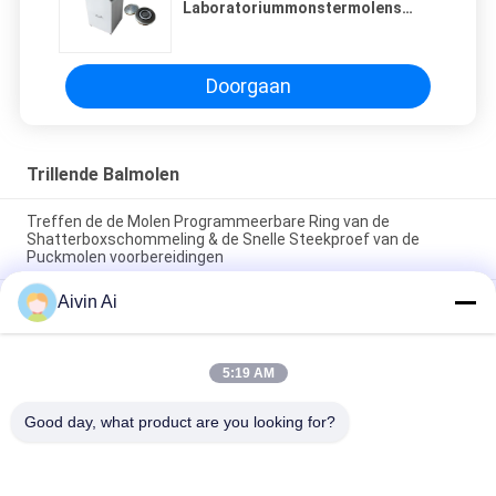
Laboratoriummonstermolens
13mm Voer
Doorgaan
Trillende Balmolen
Treffen de de Molen Programmeerbare Ring van de
Shatterboxschommeling & de Snelle Steekproef van de
Puckmolen voorbereidingen
Aivin Ai
TENCAN-van de het Laboratoriumsteekproef van de
Schommelingsmolen de Molen Shatterbox Drie het Malen
Kom300g Capaciteit
5:19 AM
Twee malende van de de Molen200g Capaciteit van de Kom
Trillende Bal de Schommelingsmolen Met lange levensuur
Good day, what product are you looking for?
populaire categorieën
Alle