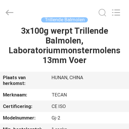
Changsha
Tianchuang
Powder
Technology
Co.,
Trillende Balmolen
Ltd.
All
3x100g werpt Trillende
HUIS
Rights
Reserved.
Balmolen,
PRODUCTEN
Laboratoriummonstermolens
13mm Voer
ONGEVEER
ONS
Plaats van
HUNAN, CHINA
herkomst:
FABRIEKSREIS
Merknaam:
TECAN
Certificering:
CE ISO
KWALITEITSCONTROLE
Modelnummer:
Gj-2