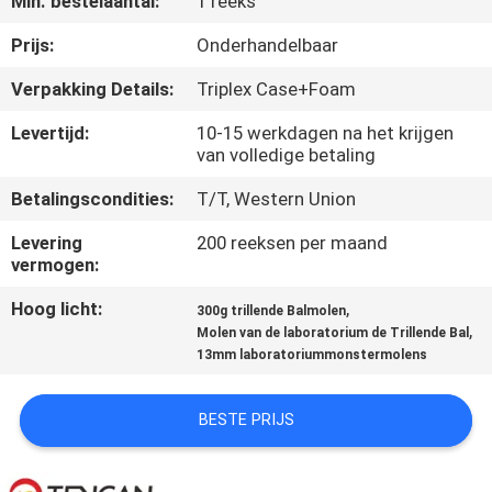
Min. bestelaantal:
1 reeks
CONTACTEER
ONS
Prijs:
Onderhandelbaar
Verpakking Details:
Triplex Case+Foam
NIEUWS
Levertijd:
10-15 werkdagen na het krijgen
van volledige betaling
BLOG
Betalingscondities:
T/T, Western Union
Levering
200 reeksen per maand
VERZOEK
vermogen:
OM EEN
Hoog licht:
,
300g trillende Balmolen
CITAAT
,
Molen van de laboratorium de Trillende Bal
13mm laboratoriummonstermolens
SITEMAP
BESTE PRIJS
PRIVACYBELEID