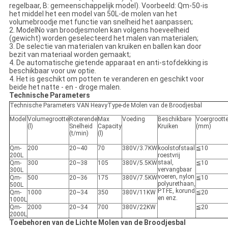
regelbaar, B: gemeenschappelijk model). Voorbeeld: Qm-50-is
het middel het een model van 50L-de molen van het
volumebroodje met functie van snelheid het aanpassen;
2. ModelNo van broodjesmolen kan volgens hoeveelheid
(gewicht) worden geselecteerd het malen van materialen;
3. De selectie van materialen van kruiken en ballen kan door
bezit van materiaal worden gemaakt;
4. De automatische gietende apparaat en anti-stofdekking is
beschikbaar voor uw optie.
4. Het is geschikt om potten te veranderen en geschikt voor
beide het natte - en - droge malen.
Technische Parameters
Technische Parameters VAN HeavyType-de Molen van de Broodjesbal
Model
Volumegrootte
Roterende
Max
Voeding
Beschikbare
Voergroott
(l)
Snelheid
Capacity
Kruiken
(mm)
(t/min)
(l)
Qm-
200
20~40
70
380V/3.7KW
koolstofstaal
≦10
200L
roestvrij
staal,
Qm-
300
20~38
105
380V/5.5KW
≦10
vervangbaar
300L
voeren, nylon
Qm-
500
20~36
175
380V/7.5KW
≦10
polyurethaan,
500L
PTFE, korund
Qm-
1000
20~34
350
380V/11KW
≦20
en enz.
1000L
Qm-
2000
20~34
700
380V/22KW
≦20
2000L
Toebehoren van de Lichte Molen van de Broodjesbal