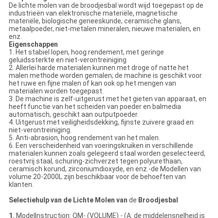
De lichte molen van de broodjesbal wordt wijd toegepast op de
industrieën van elektronische materiële, magnetische
materiële, biologische geneeskunde, ceramische glans,
metaalpoeder, niet-metalen mineralen, nieuwe materialen, en
enz.
Eigenschappen
1. Het stabiel lopen, hoog rendement, met geringe
geluidssterkte en niet-verontreiniging
2. Allerlei harde materialen kunnen met droge of natte het
malen methode worden gemalen; de machine is geschikt voor
het ruwe en fijne malen of kan ook op het mengen van
materialen worden toegepast.
3. De machine is zelf-uitgerust met het gieten van apparaat, en
heeft functie van het scheiden van poeder en balmedia
automatisch, geschikt aan outputpoeder.
4. Uitgerust met veiligheidsdekking, fijnste zuivere graad en
niet-verontreiniging.
5. Anti-abrasion, hoog rendement van het malen.
6. Een verscheidenheid van voeringskruiken in verschillende
materialen kunnen zoals gelegeerd staal worden geselecteerd,
roestvrij staal, schuring-zichverzet tegen polyurethaan,
ceramisch korund, zirconiumdioxyde, en enz.-de Modellen van
volume 20-2000L zijn beschikbaar voor de behoeften van
klanten.
Selectiehulp van de Lichte Molen van
de
Broodjesbal
1.
ModelInstruction: QM- (VOLUME) - (A: de middelensnelheid is