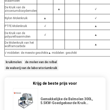
staalmolen
De Kruik van de
▲
√
zirconiumdioxydemolen
Nylon Molenkruik
▲
√
PTFE-Molenkruik
√
▲
De Kruik van de
√
▲
polyurethaanmolen
De Molenkruik van het
▲
wolframcarbide
√ middelen: de meeste geschikte▲ middelen: geschikt
kruikmolen
de molen van de rolbal
de walserij van de laboratoriumkruik
Krijg de beste prijs voor
Gemakkelijke de Balmolen 300L,
5.5KW-Goedgekeurde Kruik
Walserij ISO van de