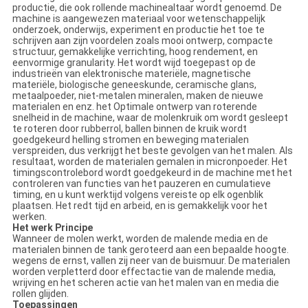
productie, die ook rollende machinealtaar wordt genoemd. De
machine is aangewezen materiaal voor wetenschappelijk
onderzoek, onderwijs, experiment en productie het toe te
schrijven aan zijn voordelen zoals mooi ontwerp, compacte
structuur, gemakkelijke verrichting, hoog rendement, en
eenvormige granularity. Het wordt wijd toegepast op de
industrieën van elektronische materiële, magnetische
materiële, biologische geneeskunde, ceramische glans,
metaalpoeder, niet-metalen mineralen, maken de nieuwe
materialen en enz. het Optimale ontwerp van roterende
snelheid in de machine, waar de molenkruik om wordt gesleept
te roteren door rubberrol, ballen binnen de kruik wordt
goedgekeurd helling stromen en beweging materialen
verspreiden, dus verkrijgt het beste gevolgen van het malen. Als
resultaat, worden de materialen gemalen in micronpoeder. Het
timingscontrolebord wordt goedgekeurd in de machine met het
controleren van functies van het pauzeren en cumulatieve
timing, en u kunt werktijd volgens vereiste op elk ogenblik
plaatsen. Het redt tijd en arbeid, en is gemakkelijk voor het
werken.
Het werk Principe
Wanneer de molen werkt, worden de malende media en de
materialen binnen de tank geroteerd aan een bepaalde hoogte.
wegens de ernst, vallen zij neer van de buismuur. De materialen
worden verpletterd door effectactie van de malende media,
wrijving en het scheren actie van het malen van en media die
rollen glijden.
Toepassingen