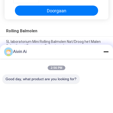
Verrichtingsrol
Doorgaan
Rolling Balmolen
5L laboratorium Mini Rolling Balmolen Nat/Droog het Malen
Gebruik met Eenvormig Outputpoeder
Aivin Ai
De Balmolen van het laboratorium1*5l Broodje, Walserij van de
het Laboratoriumkruik van het Micronpoeder de Malende
2:56 PM
Industriële het Malen en het Zeven Machine voor het
Ononderbroken Malen/het Zeven van 30 - 2000L
Good day, what product are you looking for?
populaire categorieën
Alle
De Molen Van De 
Planetarische 
Laboratoriumbal
Balmolen