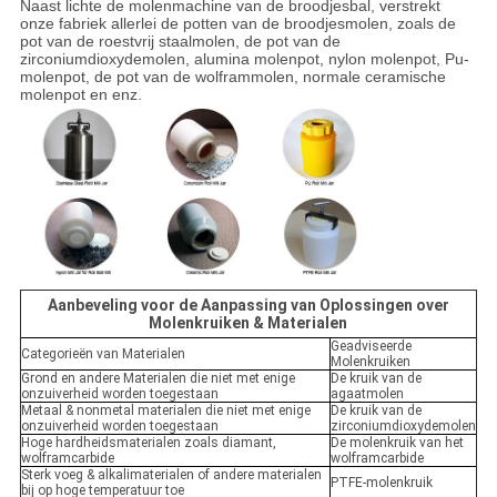
Naast lichte de molenmachine van de broodjesbal, verstrekt
onze fabriek allerlei de potten van de broodjesmolen, zoals de
pot van de roestvrij staalmolen, de pot van de
zirconiumdioxydemolen, alumina molenpot, nylon molenpot, Pu-
molenpot, de pot van de wolframmolen, normale ceramische
molenpot en enz.
Aanbeveling voor de Aanpassing van Oplossingen over
Molenkruiken & Materialen
Geadviseerde
Categorieën van Materialen
Molenkruiken
Grond en andere Materialen die niet met enige
De kruik van de
onzuiverheid worden toegestaan
agaatmolen
Metaal & nonmetal materialen die niet met enige
De kruik van de
onzuiverheid worden toegestaan
zirconiumdioxydemolen
Hoge hardheidsmaterialen zoals diamant,
De molenkruik van het
wolframcarbide
wolframcarbide
Sterk voeg & alkalimaterialen of andere materialen
PTFE-molenkruik
bij op hoge temperatuur toe