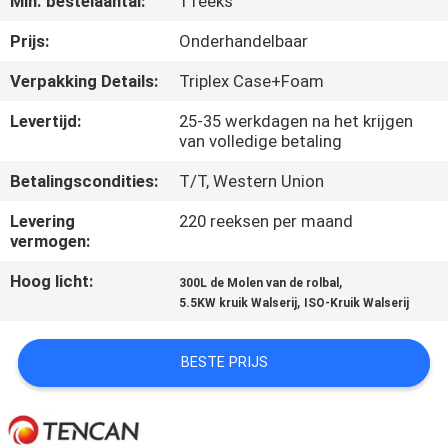
Min. bestelaantal:
1 reeks
CONTACTEER
ONS
Prijs:
Onderhandelbaar
Verpakking Details:
Triplex Case+Foam
NIEUWS
Levertijd:
25-35 werkdagen na het krijgen
van volledige betaling
BLOG
Betalingscondities:
T/T, Western Union
Levering
220 reeksen per maand
VERZOEK
vermogen:
OM EEN
Hoog licht:
,
300L de Molen van de rolbal
CITAAT
,
5.5KW kruik Walserij
ISO-Kruik Walserij
SITEMAP
BESTE PRIJS
PRIVACYBELEID