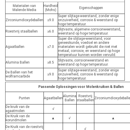
Materialen van
Hardheid
Eigenschappen
Malende Media
(Mohs)
Super slijtage-weerstand, zonder enige
Zirconiumdioxydeballen
≥9.0
onzuiverheid, corrosie & weerstand op
hoge temperatuur.
Slijtvaste, algemene corrsionweerstand,
Roestvrij staalballen
≥6.0
weerstand op hoge temperatuur.
Super die slijtage-weerstand, voor
geneeskunde, voedsel en andere
Agaatballen
≥7.0
materialen wordt gebruikt die niet met
metaal, corrosie, en weerstand op hoge
temperatuur kunnen worden vervuild.
Slijtvaste, corrsionweerstand en
Alumina Ballen
≥8.5
weerstand op hoge temperatuur.
Super slijtage-weerstand, zonder enige
De Ballen van het
≥9.0
onzuiverheid, corrosie & weerstand op
wolframcarbide
hoge temperatuur.
Passende Oplossingen voor Molenkruiken & Ballen
Alumina
Roestvrij
Punten
Agaatballen
Zirconiumdioxydeball
Ballen
staalballen
De kruik van de
√
agaatmolen
De Kruik van de
▲
√
▲
korundmolen
De Kruik van de roestvrij
√