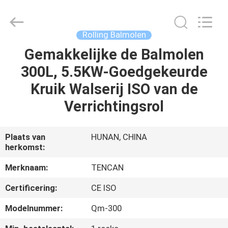
Changsha
Tianchuang
Powder
Technology
Co.,
Rolling Balmolen
Ltd.
All
Gemakkelijke de Balmolen
HUIS
Rights
Reserved.
300L, 5.5KW-Goedgekeurde
PRODUCTEN
Kruik Walserij ISO van de
Verrichtingsrol
ONGEVEER
ONS
Plaats van
HUNAN, CHINA
herkomst:
FABRIEKSREIS
Merknaam:
TENCAN
Certificering:
CE ISO
KWALITEITSCONTROLE
Modelnummer:
Qm-300