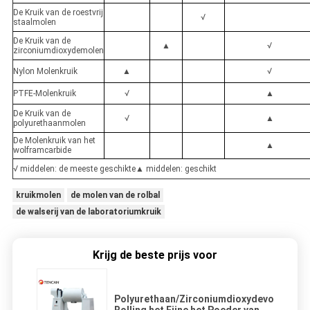
De Kruik van de roestvrij
√
staalmolen
De Kruik van de
▲
√
zirconiumdioxydemolen
Nylon Molenkruik
▲
√
PTFE-Molenkruik
√
▲
De Kruik van de
√
▲
polyurethaanmolen
De Molenkruik van het
▲
wolframcarbide
√ middelen: de meeste geschikte▲ middelen: geschikt
kruikmolen
de molen van de rolbal
de walserij van de laboratoriumkruik
Krijg de beste prijs voor
Polyurethaan/Zirconiumdioxydevoering