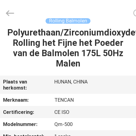
Changsha
Tianchuang
Powder
Technology
Co.,
Rolling Balmolen
Ltd.
All
Polyurethaan/Zirconiumdioxyde
HUIS
Rights
Reserved.
Rolling het Fijne het Poeder
PRODUCTEN
van de Balmolen 175L 50Hz
Malen
ONGEVEER
ONS
Plaats van
HUNAN, CHINA
herkomst:
FABRIEKSREIS
Merknaam:
TENCAN
Certificering:
CE ISO
KWALITEITSCONTROLE
Modelnummer:
Qm-500