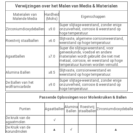
Verwijzingen over het Malen van Media & Materialen
Materialen van
Hardheid
Eigenschappen
Malende Media
(Mohs)
Super slijtage-weerstand, zonder enige
Zirconiumdioxydeballen
≥9.0
onzuiverheid, corrosie & weerstand op
hoge temperatuur.
Slijtvaste, algemene corrsionweerstand,
Roestvrij staalballen
≥6.0
weerstand op hoge temperatuur.
Super die slijtage-weerstand, voor
geneeskunde, voedsel en andere
Agaatballen
≥7.0
materialen wordt gebruikt die niet met
metaal, corrosie, en weerstand op hoge
temperatuur kunnen worden vervuild.
Slijtvaste, corrsionweerstand en
Alumina Ballen
≥8.5
weerstand op hoge temperatuur.
Super slijtage-weerstand, zonder enige
De Ballen van het
≥9.0
onzuiverheid, corrosie & weerstand op
wolframcarbide
hoge temperatuur.
Passende Oplossingen voor Molenkruiken & Ballen
Alumina
Roestvrij
Punten
Agaatballen
Zirconiumdioxydeball
Ballen
staalballen
De kruik van de
√
agaatmolen
De Kruik van de
▲
√
▲
korundmolen