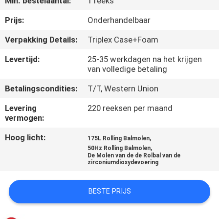
Min. bestelaantal:
1 reeks
CONTACTEER
ONS
Prijs:
Onderhandelbaar
Verpakking Details:
Triplex Case+Foam
NIEUWS
Levertijd:
25-35 werkdagen na het krijgen
van volledige betaling
BLOG
Betalingscondities:
T/T, Western Union
Levering
220 reeksen per maand
VERZOEK
vermogen:
OM EEN
Hoog licht:
,
175L Rolling Balmolen
CITAAT
,
50Hz Rolling Balmolen
De Molen van de de Rolbal van de
zirconiumdioxydevoering
SITEMAP
BESTE PRIJS
PRIVACYBELEID