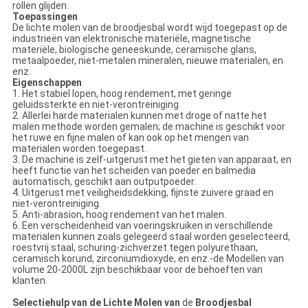
rollen glijden.
Toepassingen
De lichte molen van de broodjesbal wordt wijd toegepast op de
industrieën van elektronische materiële, magnetische
materiële, biologische geneeskunde, ceramische glans,
metaalpoeder, niet-metalen mineralen, nieuwe materialen, en
enz.
Eigenschappen
1. Het stabiel lopen, hoog rendement, met geringe
geluidssterkte en niet-verontreiniging
2. Allerlei harde materialen kunnen met droge of natte het
malen methode worden gemalen; de machine is geschikt voor
het ruwe en fijne malen of kan ook op het mengen van
materialen worden toegepast.
3. De machine is zelf-uitgerust met het gieten van apparaat, en
heeft functie van het scheiden van poeder en balmedia
automatisch, geschikt aan outputpoeder.
4. Uitgerust met veiligheidsdekking, fijnste zuivere graad en
niet-verontreiniging.
5. Anti-abrasion, hoog rendement van het malen.
6. Een verscheidenheid van voeringskruiken in verschillende
materialen kunnen zoals gelegeerd staal worden geselecteerd,
roestvrij staal, schuring-zichverzet tegen polyurethaan,
ceramisch korund, zirconiumdioxyde, en enz.-de Modellen van
volume 20-2000L zijn beschikbaar voor de behoeften van
klanten.
Selectiehulp van de Lichte Molen van
de
Broodjesbal