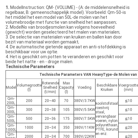
1.
ModelInstruction: QM- (VOLUME) - (A: de middelensnelheid is
regelbaar, B: gemeenschappelijk model). Voorbeeld: Qm-50-is
het middel het een model van 50L-de molen van het
volumebroodje met functie van snelheid het aanpassen;
2. ModelNo van broodjesmolen kan volgens hoeveelheid
(gewicht) worden geselecteerd het malen van materialen;
3. De selectie van materialen van kruiken en ballen kan door
bezit van materiaal worden gemaakt;
4. De automatische gietende apparaat en anti-stofdekking is
beschikbaar voor uw optie.
4. Het is geschikt om potten te veranderen en geschikt voor
beide het natte - en - droge malen.
Technische Parameters
Technische Parameters VAN HeavyType-de Molen van 
Roterende
Max
Volumegrootte
Beschikbare
Voergroott
Model
Snelheid
Capacity
Voeding
(l)
Kruiken
(mm)
(t/min)
(l)
Qm-
200
20~40
70
380V/3.7KW
≦10
200L
koolstofstaal
Qm-
roestvrij
300
20~38
105
380V/5.5KW
≦10
300L
staal,
Qm-
vervangbaar
500
20~36
175
380V/7.5KW
≦10
500L
voeren, nylon
polyurethaan,
Qm-
1000
20~34
350
380V/11KW
≦20
PTFE, korund
1000L
en enz.
Qm-
2000
20~34
700
380V/22KW
≦20