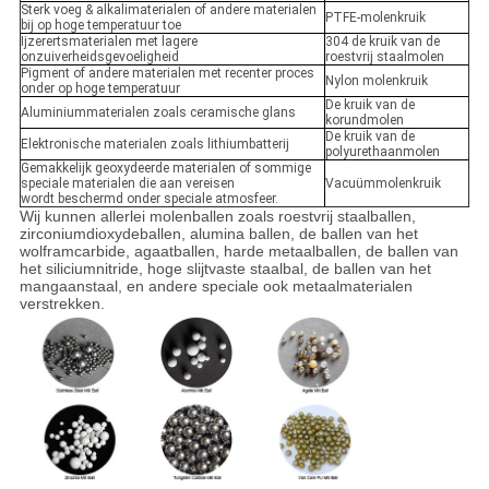
Sterk voeg & alkalimaterialen of andere materialen
PTFE-molenkruik
bij op hoge temperatuur toe
Ijzerertsmaterialen met lagere
304 de kruik van de
onzuiverheidsgevoeligheid
roestvrij staalmolen
Pigment of andere materialen met recenter proces
Nylon molenkruik
onder op hoge temperatuur
De kruik van de
Aluminiummaterialen zoals ceramische glans
korundmolen
De kruik van de
Elektronische materialen zoals lithiumbatterij
polyurethaanmolen
Gemakkelijk geoxydeerde materialen of sommige
speciale materialen die aan vereisen
Vacuümmolenkruik
wordt beschermd onder speciale atmosfeer.
Wij kunnen allerlei molenballen zoals roestvrij staalballen,
zirconiumdioxydeballen, alumina ballen, de ballen van het
wolframcarbide, agaatballen, harde metaalballen, de ballen van
het siliciumnitride, hoge slijtvaste staalbal, de ballen van het
mangaanstaal, en andere speciale ook metaalmaterialen
verstrekken.