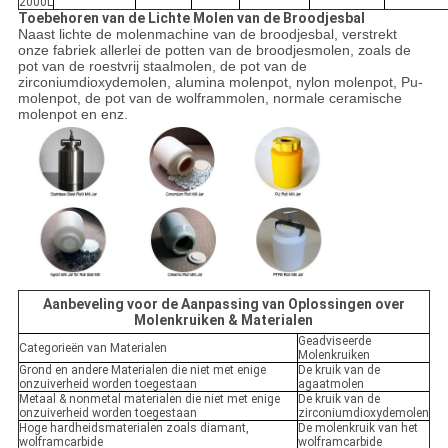
2000L
Toebehoren van de Lichte Molen van de Broodjesbal
Naast lichte de molenmachine van de broodjesbal, verstrekt
onze fabriek allerlei de potten van de broodjesmolen, zoals de
pot van de roestvrij staalmolen, de pot van de
zirconiumdioxydemolen, alumina molenpot, nylon molenpot, Pu-
molenpot, de pot van de wolframmolen, normale ceramische
molenpot en enz.
Aanbeveling voor de Aanpassing van Oplossingen over
Molenkruiken & Materialen
Geadviseerde
Categorieën van Materialen
Molenkruiken
Grond en andere Materialen die niet met enige
De kruik van de
onzuiverheid worden toegestaan
agaatmolen
Metaal & nonmetal materialen die niet met enige
De kruik van de
onzuiverheid worden toegestaan
zirconiumdioxydemolen
Hoge hardheidsmaterialen zoals diamant,
De molenkruik van het
wolframcarbide
wolframcarbide