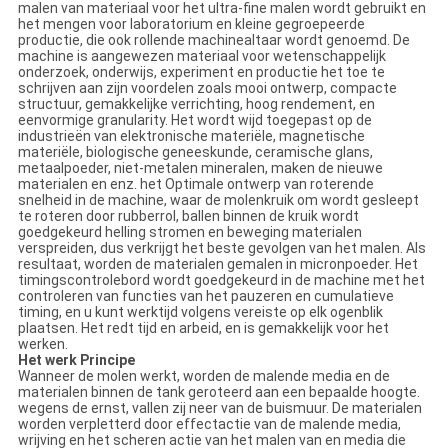
malen van materiaal voor het ultra-fine malen wordt gebruikt en
het mengen voor laboratorium en kleine gegroepeerde
productie, die ook rollende machinealtaar wordt genoemd. De
machine is aangewezen materiaal voor wetenschappelijk
onderzoek, onderwijs, experiment en productie het toe te
schrijven aan zijn voordelen zoals mooi ontwerp, compacte
structuur, gemakkelijke verrichting, hoog rendement, en
eenvormige granularity. Het wordt wijd toegepast op de
industrieën van elektronische materiële, magnetische
materiële, biologische geneeskunde, ceramische glans,
metaalpoeder, niet-metalen mineralen, maken de nieuwe
materialen en enz. het Optimale ontwerp van roterende
snelheid in de machine, waar de molenkruik om wordt gesleept
te roteren door rubberrol, ballen binnen de kruik wordt
goedgekeurd helling stromen en beweging materialen
verspreiden, dus verkrijgt het beste gevolgen van het malen. Als
resultaat, worden de materialen gemalen in micronpoeder. Het
timingscontrolebord wordt goedgekeurd in de machine met het
controleren van functies van het pauzeren en cumulatieve
timing, en u kunt werktijd volgens vereiste op elk ogenblik
plaatsen. Het redt tijd en arbeid, en is gemakkelijk voor het
werken.
Het werk Principe
Wanneer de molen werkt, worden de malende media en de
materialen binnen de tank geroteerd aan een bepaalde hoogte.
wegens de ernst, vallen zij neer van de buismuur. De materialen
worden verpletterd door effectactie van de malende media,
wrijving en het scheren actie van het malen van en media die