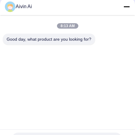
Aivin Ai
De Media van het wolframcarbide Ballen 3 - 10mm Diameter,
de Malende Ballen van het Metaalpoeder
8:13 AM
Hoge de Media van de de Balmolen van de Slijtageweerstand
Alumina het Malen Bal Witte Kleur
Good day, what product are you looking for?
populaire categorieën
Alle
De Molen Van De 
Planetarische 
Laboratoriumbal
Balmolen
Rolling Balmolen
Bewogen Balmolen
De Kruik Van De 
Trillende Balmolen
Balmolen
De Media Van De 
De Machine Van De 
Balmolen
Poedermaalmachine