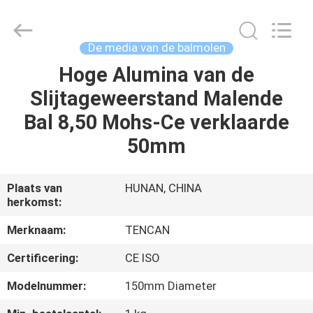
Changsha
Tianchuang
Powder
Technology
Co.,
De media van de balmolen
Ltd.
All
Hoge Alumina van de
HUIS
Rights
Reserved.
Slijtageweerstand Malende
PRODUCTEN
Bal 8,50 Mohs-Ce verklaarde
50mm
ONGEVEER
ONS
Plaats van
HUNAN, CHINA
herkomst:
FABRIEKSREIS
Merknaam:
TENCAN
Certificering:
CE ISO
KWALITEITSCONTROLE
Modelnummer:
150mm Diameter