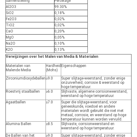
Samenstelling
Percetage
Al2O3
99.30%
SiO2
0,18%
Fe2O3
0,02%
TiO2
0,02%
CaO
0,20%
MgO
0,05%
Na2O
0,10%
K2O
0,13%
Verwijzingen over het Malen van Media & Materialen
Materialen van
Hardheid
Eigenschappen
Malende Media
(Mohs)
Zirconiumdioxydeballen
≥9.0
Super slijtage-weerstand, zonder enige
onzuiverheid, corrosie & weerstand op
hoge temperatuur.
Roestvrij staalballen
≥6.0
Slijtvaste, algemene corrsionweerstand,
weerstand op hoge temperatuur.
Agaatballen
≥7.0
Super die slijtage-weerstand, voor
geneeskunde, voedsel en andere
materialen wordt gebruikt die niet met
metaal, corrosie, en weerstand op hoge
temperatuur kunnen worden vervuild.
Alumina Ballen
≥8.5
Slijtvaste, corrsionweerstand en
weerstand op hoge temperatuur.
De Ballen van het
≥9.0
Super slijtage-weerstand, zonder enige