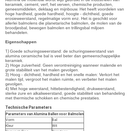
keramiek, cement, verf, het verven, chemische producten,
geneesmiddelen, deklaag en mijnbouw. Het heeft voordelen van
hoge hardheid, goede hardheid, hoogte - dichtheid, goede
erosieweerstand, regelmatige vorm enz. Het is geschikt voor
allerlei balmolens die planetarische balmolen, de molen van de
broodjesbal, bewogen balmolen en trillingsbal miljoen
behandelen.
Eigenschappen
1)
Goede schuringsweerstand: de schuringsweerstand van
alumina ceramische bal is veel beter dan gemeenschappelijke
keramiek.
2) Hoge zuiverheid: Geen verontreiniging wanneer malende en
grote stabiliteit van het malen gevolgen.
3) Hoog - dichtheid, hardheid en het snelle malen: Verkort het
malen tijd, vergroot het malen ruimte, en verbeter het malen
gevolgen.
4) Met hoge weerstand, hittebestendigheid, drukweerstand,
sterke zure en alkaliweerstand, goede stabiliteit van behandeling
met thermische schokken en chemische prestaties.
Technische Parameters
Parameters van Alumina Ballen voor Balmolen
Vorm
Bal
Kleur
Wit