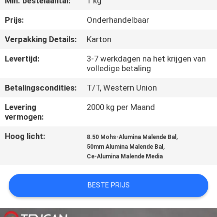
Min. bestelaantal:
1 kg
CONTACTEER
ONS
Prijs:
Onderhandelbaar
Verpakking Details:
Karton
NIEUWS
Levertijd:
3-7 werkdagen na het krijgen van
volledige betaling
BLOG
Betalingscondities:
T/T, Western Union
Levering
2000 kg per Maand
VERZOEK
vermogen:
OM EEN
Hoog licht:
,
8.50 Mohs-Alumina Malende Bal
CITAAT
,
50mm Alumina Malende Bal
Ce-Alumina Malende Media
SITEMAP
BESTE PRIJS
PRIVACYBELEID