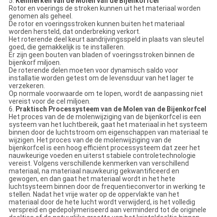
5.
Kenmerken van de Molen van de Bijenkorfcel
Rotor en voerings de stroken kunnen uit het materiaal worden
genomen als geheel.
De rotor en voeringsstroken kunnen buiten het materiaal
worden hersteld, dat onderbreking verkort.
Het roterende deel keurt aandrijvingsspeld in plaats van sleutel
goed, die gemakkelijk is te installeren.
Er zijn geen bouten van bladen of voeringsstroken binnen de
bijenkorf miljoen.
De roterende delen moeten voor dynamisch saldo voor
installatie worden getest om de levensduur van het lager te
verzekeren.
Op normale voorwaarde om te lopen, wordt de aanpassing niet
vereist voor de cel miljoen.
6.
Praktisch Processysteem van de Molen van de Bijenkorfcel
Het proces van de de molenwijziging van de bijenkorfcel is een
systeem van het luchtbereik, gaat het materiaal in het systeem
binnen door de luchtstroom om eigenschappen van materiaal te
wijzigen. Het proces van de de molenwijziging van de
bijenkorfcel is een hoog efficiënt processysteem dat zeer het
nauwkeurige voeden en uiterst stabiele controletechnologie
vereist. Volgens verschillende kenmerken van verschillend
materiaal, na materiaal nauwkeurig gekwantificeerd en
gewogen, en dan gaat het materiaal wordt in het hete
luchtsysteem binnen door de frequentieconvertor in werking te
stellen. Nadat het vrije water op de oppervlakte van het
materiaal door de hete lucht wordt verwijderd, is het volledig
verspreid en gedepolymeriseerd aan verminderd tot de originele