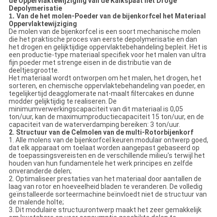
de Oppervlaktewijziging van de Kalkspaat het Droge
Depolymerisatie
1.
Van de het molen-Poeder van de bijenkorfcel het Materiaal
Oppervlaktewijziging
De molen van de bijenkorfcel is een soort mechanische molen
die het praktische proces van eerste depolymerisatie en dan
het drogen en gelijktijdige oppervlaktebehandeling bepleit. Het is
een productie-type materiaal specifiek voor het malen van ultra
fijn poeder met strenge eisen in de distributie van de
deeltjesgrootte.
Het materiaal wordt ontworpen om het malen, het drogen, het
sorteren, en chemische oppervlaktebehandeling van poeder, en
tegelijkertijd deagglomerate nat-maalt filtercakes en dunne
modder gelijktijdig te realiseren. De
minimumverwerkingscapaciteit van dit materiaal is 0,05
ton/uur, kan de maximumproductiecapaciteit 15 ton/uur, en de
capaciteit van de waterverdamping bereiken: 3 ton/uur.
2. Structuur van de Celmolen van de multi-Rotorbijenkorf
1. Alle molens van de bijenkorfcel keuren modulair ontwerp goed,
dat elk apparaat om toelaat worden aangepast gebaseerd op
de toepassingsvereisten en de verschillende milieu's terwijl het
houden van hun fundamentele het werk principes en zelfde
onveranderde delen;
2. Optimaliseer prestaties van het materiaal door aantallen de
laag van rotor en hoeveelheid bladen te veranderen. De volledig
geïnstalleerde sorteermachine beïnvloedt niet de structuur van
de malende holte;
3. Dit modulaire structuurontwerp maakt het zeer gemakkelijk