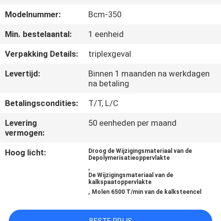
CONTACTEER
Modelnummer:
Bcm-350
ONS
Min. bestelaantal:
1 eenheid
NIEUWS
Verpakking Details:
triplexgeval
Levertijd:
Binnen 1 maanden na werkdagen
BLOG
na betaling
Betalingscondities:
T/T, L/C
VERZOEK
Levering
50 eenheden per maand
OM EEN
vermogen:
CITAAT
Hoog licht:
Droog de Wijzigingsmateriaal van de
Depolymerisatieoppervlakte
,
De Wijzigingsmateriaal van de
SITEMAP
kalkspaatoppervlakte
,
Molen 6500 T/min van de kalksteencel
PRIVACYBELEID