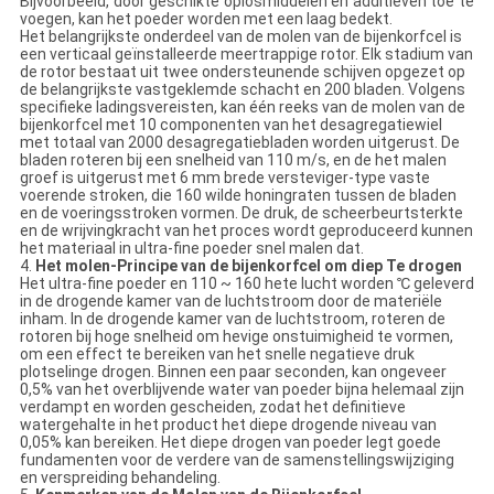
Bijvoorbeeld, door geschikte oplosmiddelen en additieven toe te
voegen, kan het poeder worden met een laag bedekt.
Het belangrijkste onderdeel van de molen van de bijenkorfcel is
een verticaal geïnstalleerde meertrappige rotor. Elk stadium van
de rotor bestaat uit twee ondersteunende schijven opgezet op
de belangrijkste vastgeklemde schacht en 200 bladen. Volgens
specifieke ladingsvereisten, kan één reeks van de molen van de
bijenkorfcel met 10 componenten van het desagregatiewiel
met totaal van 2000 desagregatiebladen worden uitgerust. De
bladen roteren bij een snelheid van 110 m/s, en de het malen
groef is uitgerust met 6 mm brede versteviger-type vaste
voerende stroken, die 160 wilde honingraten tussen de bladen
en de voeringsstroken vormen. De druk, de scheerbeurtsterkte
en de wrijvingkracht van het proces wordt geproduceerd kunnen
het materiaal in ultra-fine poeder snel malen dat.
4.
Het molen-Principe van de bijenkorfcel om diep Te drogen
Het ultra-fine poeder en 110 ~ 160 hete lucht worden ℃ geleverd
in de drogende kamer van de luchtstroom door de materiële
inham. In de drogende kamer van de luchtstroom, roteren de
rotoren bij hoge snelheid om hevige onstuimigheid te vormen,
om een effect te bereiken van het snelle negatieve druk
plotselinge drogen. Binnen een paar seconden, kan ongeveer
0,5% van het overblijvende water van poeder bijna helemaal zijn
verdampt en worden gescheiden, zodat het definitieve
watergehalte in het product het diepe drogende niveau van
0,05% kan bereiken. Het diepe drogen van poeder legt goede
fundamenten voor de verdere van de samenstellingswijziging
en verspreiding behandeling.