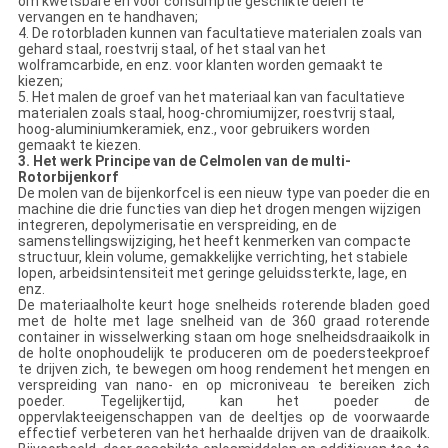
om kwetsbare en voor consumptie geschikte delen te
vervangen en te handhaven;
4. De rotorbladen kunnen van facultatieve materialen zoals van
gehard staal, roestvrij staal, of het staal van het
wolframcarbide, en enz. voor klanten worden gemaakt te
kiezen;
5. Het malen de groef van het materiaal kan van facultatieve
materialen zoals staal, hoog-chromiumijzer, roestvrij staal,
hoog-aluminiumkeramiek, enz., voor gebruikers worden
gemaakt te kiezen.
3. Het werk Principe van de Celmolen van de multi-
Rotorbijenkorf
De molen van de bijenkorfcel is een nieuw type van poeder die en
machine die drie functies van diep het drogen mengen wijzigen
integreren, depolymerisatie en verspreiding, en de
samenstellingswijziging, het heeft kenmerken van compacte
structuur, klein volume, gemakkelijke verrichting, het stabiele
lopen, arbeidsintensiteit met geringe geluidssterkte, lage, en
enz.
De materiaalholte keurt hoge snelheids roterende bladen goed
met de holte met lage snelheid van de 360 graad roterende
container in wisselwerking staan om hoge snelheidsdraaikolk in
de holte onophoudelijk te produceren om de poedersteekproef
te drijven zich, te bewegen om hoog rendement het mengen en
verspreiding van nano- en op microniveau te bereiken zich
poeder. Tegelijkertijd, kan het poeder de
oppervlakteeigenschappen van de deeltjes op de voorwaarde
effectief verbeteren van het herhaalde drijven van de draaikolk.