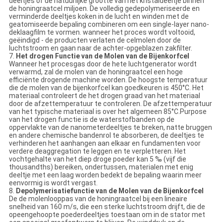
deeltjes of de natuurlijke grootte van het kristaldeeltje binnen
de honingraatcel miljoen. De volledig gedepolymeriseerde en
verminderde deeltjes koken in de lucht en winden met de
geatomiseerde bepaling combineren om een single-layer nano-
deklaagfilm te vormen. wanneer het proces wordt voltooid,
geëindigd - de producten verlaten de celmolen door de
luchtstroom en gaan naar de achter-opgeblazen zakfilter.
7.
Het drogen Functie van de Molen van de Bijenkorfcel
Wanneer het procesgas door de hete luchtgenerator wordt
verwarmd, zal de molen van de honingraatcel een hoge
efficiënte drogende machine worden. De hoogste temperatuur
die de molen van de bijenkorfcel kan goedkeuren is 450°C. Het
materiaal controleert de het drogen graad van het materiaal
door de afzettemperatuur te controleren. De afzettemperatuur
van het typische materiaal is over het algemeen 85°C.Purpose
van het drogen functie is de waterstofbanden op de
oppervlakte van de nanometerdeeltjes te breken, natte bruggen
en andere chemische bandenrol te absorberen, de deeltjes te
verhinderen het aanhangen aan elkaar en fundamenten voor
verdere deaggregation te leggen en te verpletteren. Het
vochtgehalte van het diep droge poeder kan 5 ‰ (vijf die
thousandths) bereiken, ondertussen, materialen met enig
deeltje met een laag worden bedekt de bepaling waarin meer
eenvormig is wordt vergast.
8.
Depolymerisatiefunctie van de Molen van de Bijenkorfcel
De de molenlooppas van de honingraatcel bij een lineaire
snelheid van 160 m/s, die een sterke luchtstroom drijft, die de
opeengehoopte poederdeeltjes toestaan om in de stator met