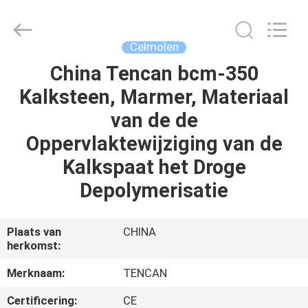
Changsha
Tianchuang
Powder
Technology
Co.,
Celmolen
Ltd.
All
China Tencan bcm-350
HUIS
Rights
Reserved.
Kalksteen, Marmer, Materiaal
PRODUCTEN
van de de
Oppervlaktewijziging van de
ONGEVEER
Kalkspaat het Droge
ONS
Depolymerisatie
FABRIEKSREIS
Plaats van
CHINA
herkomst:
KWALITEITSCONTROLE
Merknaam:
TENCAN
Certificering:
CE