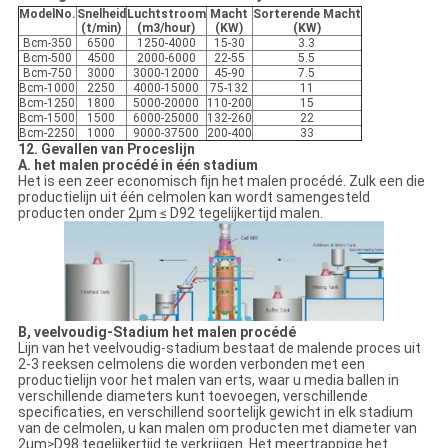
ModelNo.
Snelheid
Luchtstroom
Macht
Sorterende Macht
(t/min)
(m3/hour)
(KW)
(KW)
Bcm-350
6500
1250-4000
15-30
3.3
Bcm-500
4500
2000-6000
22-55
5.5
Bcm-750
3000
3000-12000
45-90
7.5
Bcm-1000
2250
4000-15000
75-132
11
Bcm-1250
1800
5000-20000
110-200
15
Bcm-1500
1500
6000-25000
132-260
22
Bcm-2250
1000
9000-37500
200-400
33
12. Gevallen van Proceslijn
A. het malen procédé in één stadium
Het is een zeer economisch fijn het malen procédé. Zulk een die
productielijn uit één celmolen kan wordt samengesteld
producten onder 2μm ≤ D92 tegelijkertijd malen.
B, veelvoudig-Stadium het malen procédé
Lijn van het veelvoudig-stadium bestaat de malende proces uit
2-3 reeksen celmolens die worden verbonden met een
productielijn voor het malen van erts, waar u media ballen in
verschillende diameters kunt toevoegen, verschillende
specificaties, en verschillend soortelijk gewicht in elk stadium
van de celmolen, u kan malen om producten met diameter van
2μm≥D98 tegelijkertijd te verkrijgen. Het meertrappige het