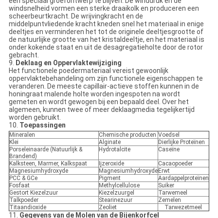
een speciaal groefontwerp te blijven. De winddruk en de
windsnelheid vormen een sterke draaikolk en produceren een
scheerbeurtkracht. De wrijvingkracht en de
middelpuntvliedende kracht kneden snel het materiaal in enige
deeltjes en verminderen het tot de originele deeltjesgrootte of
de natuurlijke grootte van het kristaldeeltje, en het materiaal is
onder kokende staat en uit de desagregatieholte door de rotor
gebracht.
9.
Deklaag en Oppervlaktewijziging
Het functionele poedermateriaal vereist gewoonlijk
oppervlaktebehandeling om zijn functionele eigenschappen te
veranderen. De meeste capillair-actieve stoffen kunnen in de
honingraat malende holte worden ingespoten na wordt
gemeten en wordt gewogen bij een bepaald deel. Over het
algemeen, kunnen twee of meer deklaagmedia tegelijkertijd
worden gebruikt.
10.
Toepassingen
Mineralen
Chemische producten
Voedsel
Klei
Alginate
Dierlijke Proteïnen
Porseleinaarde (Natuurlijk &
Hydrotalcite
Caseïne
Brandend)
Kalksteen, Marmer, Kalkspaat
Ijzeroxide
Cacaopoeder
Magnesiumhydroxyde
Magnesiumhydroxyde
Erwt
PCC & GCe
Pigment
Aardappelproteïnen
Fosfaat
Methylcellulose
Suiker
Gestort Kiezelzuur
Kiezelzuurgel
Tarwemeel
Talkpoeder
Stearinezuur
Zemelen
Titaandioxide
Zeoliet
Tarwezetmeel
11.
Gegevens van de Molen van de Bijenkorfcel