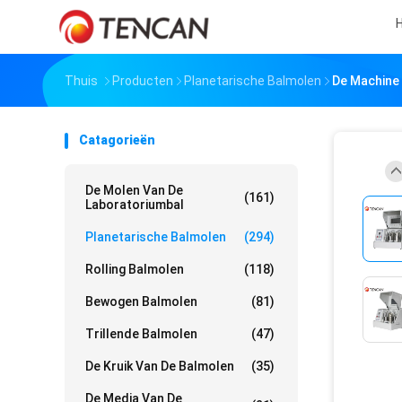
H
Thuis
Producten
Planetarische Balmolen
De Machine
Catagorieën
De Molen Van De
(161)
Laboratoriumbal
Planetarische Balmolen
(294)
Rolling Balmolen
(118)
Bewogen Balmolen
(81)
Trillende Balmolen
(47)
De Kruik Van De Balmolen
(35)
De Media Van De