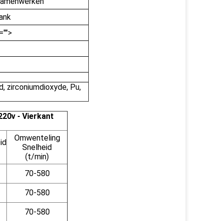
 samenwerken
tank
="">
nd, zirconiumdioxyde, Pu,
20v - Vierkant
Omwenteling
id
Snelheid
(t/min)
70-580
70-580
70-580