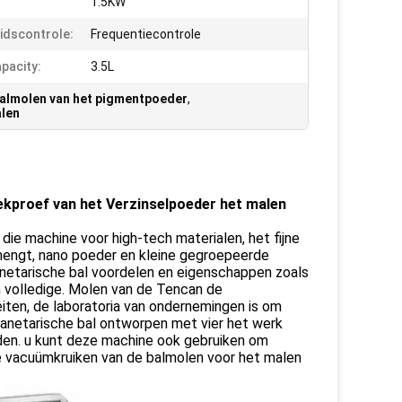
:
1.5KW
idscontrole:
Frequentiecontrole
pacity:
3.5L
Balmolen van het pigmentpoeder
,
alen
kproef van het Verzinselpoeder het malen
 die machine voor high-tech materialen, het fijne
mengt, nano poeder en kleine gegroepeerde
anetarische bal voordelen en eigenschappen zoals
n volledige. Molen van de Tencan de
teiten, de laboratoria van ondernemingen is om
lanetarische bal ontworpen met vier het werk
den. u kunt deze machine ook gebruiken om
e vacuümkruiken van de balmolen voor het malen