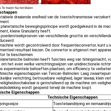
⇒
s Te malen Na het Malen
schappen
stabiele draaiende snelheid van de toesteltransmissie verzekert
iment.
 planetarische bewegingsprincipe wordt goedgekeurd in de machi
ent, kleine Granularity heeft.
r poedersteekproeven van verschillende grootte en verschillend
duceerd.
machine wordt gecontroleerd door frequentieconvertor, kunt u 
menteel resultaat kiezen. De convertor is uitgerust met apparaa
tor te beschermen.
planetarische balmolen heeft functies weg van timingsmacht, vo
 om het even welke verrichtingswijzen van unidirectionele richting,
s experimentele behoeften plaatsen, om efficiency te verbeter
chnische eigenschappen van Tencan-Balmolen: Laag zwaartepunt,
elijke verrichting, betrouwbare veiligheid, lager lawaai, klein verl
veiligheidsschakelaar is geïnstalleerd op de machine om veilighe
heidsdekking wordt geopend terwijl de machine loopt.
ische Eigenschappen
Technische Eigenschappen
jvingswijze
Toestelaandrijving en riemaandrij