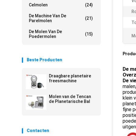
Vo
Celmolen
(24)
Ro
De Machine Van De
(21)
Parelmolen
To
De Molen Van De
(15)
Ma
Poedermolen
Produ
Beste Producten
De ma
Overz
Draagbare planetaire
De vi
freesmachine
malen
produc
Molen van de Tencan
klein 
de Planetarische Bal
planet
fijne 
positi
poede
uitger
Contacten