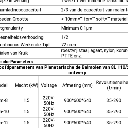
ijze in werking
Twee of vier malende tanks die
umladingscapaciteit
2/3 van de capaciteit van malen
oeden Grootte
< 10mm="" for="" soft="" material
tgranularity
Minimum 0.1μm
iesnelheidsverhouding
1/2
ontinuous Werkende Tijd
72 uren
roestvrij staal, agaat, nylon, koru
alen van Kruik
PTFE enz.
ische Parameters
oofdparameters van Planetarische de Balmolen van 8L 110/2
ontwerp
Revolutiesnelhe
del
Macht (kW)
Voltage
Afmeting (mm)
(t/min)
220V-
m-8
1.5
900*600*640
35-290
50Hz
220V-
m-10
1.5
900*600*640
35-290
50Hz
220V-
m-12
1.5
900*600*640
35-290
50Hz