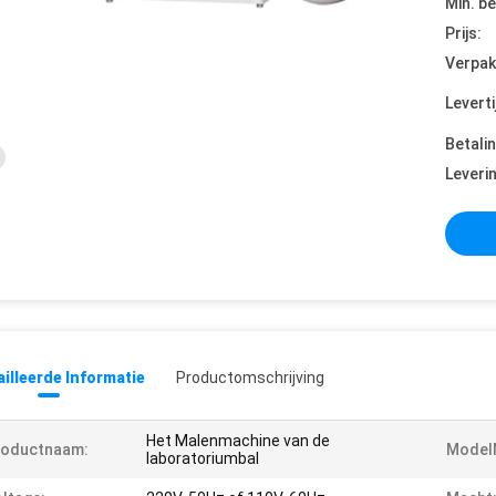
Min. be
Prijs:
Verpak
Leverti
Betali
Leveri
illeerde Informatie
Productomschrijving
Het Malenmachine van de
roductnaam:
Model
laboratoriumbal