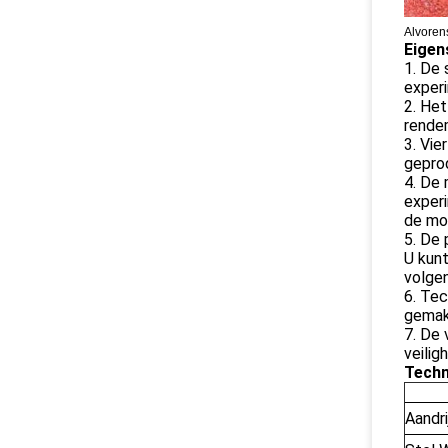
Alvoren
Eigen
1. De 
exper
2. Het
rendem
3. Vie
gepro
4. De 
experi
de mo
5. De 
U kunt
volgen
6. Te
gemakk
7. De 
veilig
Techn
Aandri