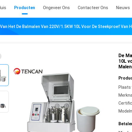
uis
Producten
Ongeveer Ons
Contacteer Ons
Nieuws
 Van Het De Balmalen Van 220V/1.5KW 10L Voor De Steekproef Van 
De Ma
10L v
Malen
Produc
Plaats
Merkn
Certifi
Model
Betale