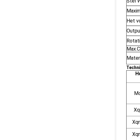
Stel W
Maxim
Het v
Outpu
Rotat
Max.C
Materi
Techn
H
Mo
Xq
Xq
Xq