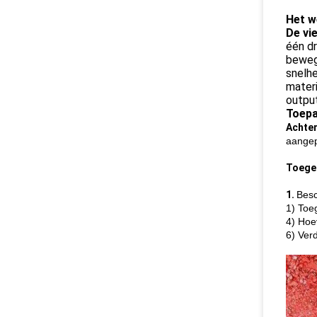
Het w
De vi
één dr
bewegi
snelhe
materi
outpu
Toepa
Achte
aangep
Toege
1.
Besc
1) Toe
4) Hoe
6) Ver