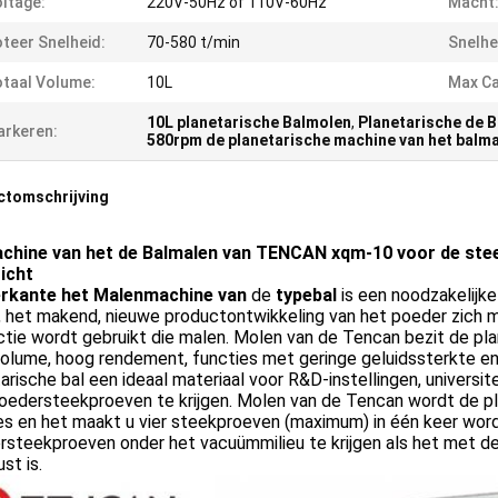
ltage:
220V-50Hz of 110V-60Hz
Macht
teer Snelheid:
70-580 t/min
Snelhe
taal Volume:
10L
Max Ca
10L planetarische Balmolen
,
Planetarische de 
rkeren:
580rpm de planetarische machine van het balm
ctomschrijving
chine van het de Balmalen van TENCAN xqm-10 voor de stee
icht
erkante het Malenmachine van
de
typebal
is een noodzakelijke
, het makend, nieuwe productontwikkeling van het poeder zich 
tie wordt gebruikt die malen. Molen van de Tencan bezit de pl
volume, hoog rendement, functies met geringe geluidssterkte e
arische bal een ideaal materiaal voor R&D-instellingen, universi
poedersteekproeven te krijgen. Molen van de Tencan wordt de p
es en het maakt u vier steekproeven (maximum) in één keer wor
rsteekproeven onder het vacuümmilieu te krijgen als het met d
ust is.