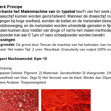
erk Principe
erkante het Malenmachine van
de
typebal
heeft vier het werk
aaischijf kunnen worden geïnstalleerd. Wanneer de draaischijf ro
ngen bij hoge snelheid, worden de ballen en de materialen binn
idsbeweging, en de materialen worden uiteindelijk gemalen in fij
alen kunnen door middel van droge of natte het malen methode 
tpoeder kan aan 0.1μm of nano schaalpoeder worden bereikt.
ssingen
rgronden:
De grond door Tencan de machine van het balmalen, kan me
ast. Het malen Tijd: 2 uren. Resultaat: Granularity van output 100% vo
past Machinemodel:
Xqm-10
hrijving
gepast Gebied: Pigment. 2) Materiaal: Jacobsvlinder 3) Voergrootte: 1
veelheid van Voer: 2kgs 5) Het Verzoek van de klant: Minder dan 20μm
dere Analyse: Toepassingstest