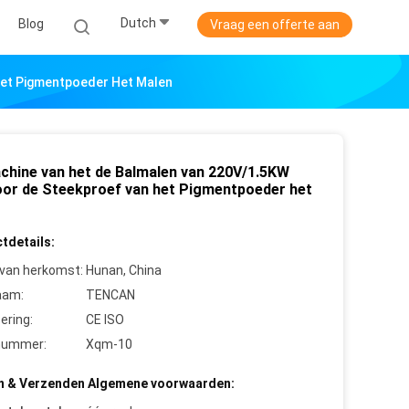
Dutch
Blog
Vraag een offerte aan
Het Pigmentpoeder Het Malen
chine van het de Balmalen van 220V/1.5KW
oor de Steekproef van het Pigmentpoeder het
tdetails:
 van herkomst:
Hunan, China
aam:
TENCAN
cering:
CE ISO
nummer:
Xqm-10
n & Verzenden Algemene voorwaarden: