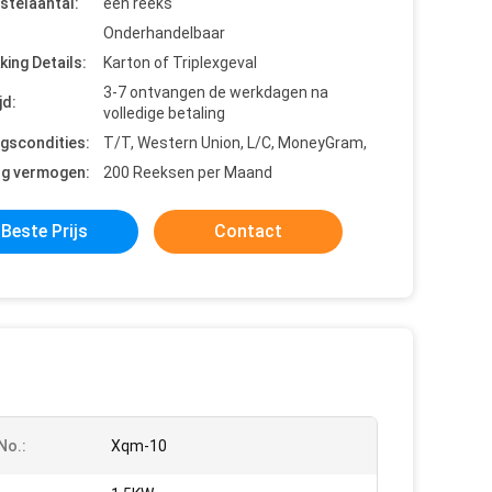
stelaantal:
één reeks
Onderhandelbaar
king Details:
Karton of Triplexgeval
3-7 ontvangen de werkdagen na
jd:
volledige betaling
ngscondities:
T/T, Western Union, L/C, MoneyGram,
ng vermogen:
200 Reeksen per Maand
Beste Prijs
Contact
No.:
Xqm-10