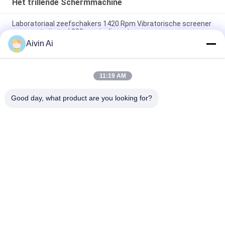
Het trillende Schermmachine
Laboratoriaal zeefschakers 1420 Rpm Vibratorische screener
van roestvrij staal 300 mm in diameter
Aivin Ai
Laboratorium Vibrating Screener Sieve Shakers
Analyseapparatuur 400 Meshes 5 Micron Pasty Rotary
11:19 AM
Laboratorium zeefshaker Vibrating Screener
Analyseapparatuur Minder dan 1 kg 5,0 mm schermgrootte
Good day, what product are you looking for?
populaire categorieën
Alle
De Molen Van De 
Planetarische 
Laboratoriumbal
Balmolen
Rolling Balmolen
Bewogen Balmolen
De Kruik Van De 
Trillende Balmolen
Balmolen