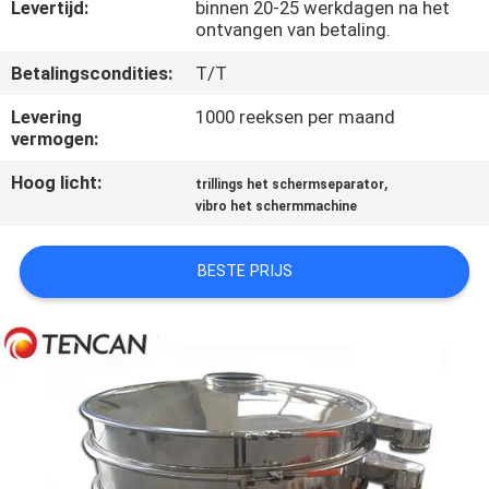
CONTACTEER
Levertijd:
binnen 20-25 werkdagen na het
ontvangen van betaling.
ONS
Betalingscondities:
T/T
NIEUWS
Levering
1000 reeksen per maand
vermogen:
BLOG
Hoog licht:
,
trillings het schermseparator
vibro het schermmachine
VERZOEK
BESTE PRIJS
OM EEN
CITAAT
SITEMAP
PRIVACYBELEID