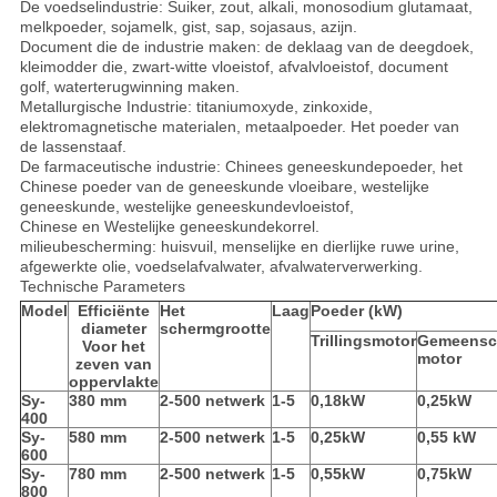
De voedselindustrie: Suiker, zout, alkali, monosodium glutamaat,
melkpoeder, sojamelk, gist, sap, sojasaus, azijn.
Document die de industrie maken: de deklaag van de deegdoek,
kleimodder die, zwart-witte vloeistof, afvalvloeistof, document
golf, waterterugwinning maken.
Metallurgische Industrie: titaniumoxyde, zinkoxide,
elektromagnetische materialen, metaalpoeder. Het poeder van
de lassenstaaf.
De farmaceutische industrie: Chinees geneeskundepoeder, het
Chinese poeder van de geneeskunde vloeibare, westelijke
geneeskunde, westelijke geneeskundevloeistof,
Chinese en Westelijke geneeskundekorrel.
milieubescherming: huisvuil, menselijke en dierlijke ruwe urine,
afgewerkte olie, voedselafvalwater, afvalwaterverwerking.
Technische Parameters
Model
Efficiënte
Het
Laag
Poeder (kW)
diameter
schermgrootte
Trillingsmotor
Gemeensch
Voor het
motor
zeven van
oppervlakte
Sy-
380 mm
2-500 netwerk
1-5
0,18kW
0,25kW
400
Sy-
580 mm
2-500 netwerk
1-5
0,25kW
0,55 kW
600
Sy-
780 mm
2-500 netwerk
1-5
0,55kW
0,75kW
800