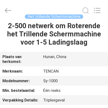
Changsha
Tianchuang
Powder
Technology
Co.,
Het trillende Schermmachine
Ltd.
All
2-500 netwerk om Roterende
HUIS
Rights
Reserved.
het Trillende Schermmachine
PRODUCTEN
voor 1-5 Ladingslaag
ONGEVEER
Plaats van
Hunan, China
herkomst:
ONS
Merknaam:
TENCAN
FABRIEKSREIS
Modelnummer:
Sy-1000
Min. bestelaantal:
Één reeks
KWALITEITSCONTROLE
Verpakking Details:
Triplexgeval