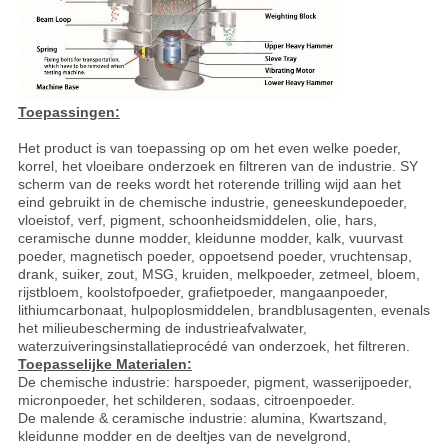
Toepassingen:
Het product is van toepassing op om het even welke poeder,
korrel, het vloeibare onderzoek en filtreren van de industrie. SY
scherm van de reeks wordt het roterende trilling wijd aan het
eind gebruikt in de chemische industrie, geneeskundepoeder,
vloeistof, verf, pigment, schoonheidsmiddelen, olie, hars,
ceramische dunne modder, kleidunne modder, kalk, vuurvast
poeder, magnetisch poeder, oppoetsend poeder, vruchtensap,
drank, suiker, zout, MSG, kruiden, melkpoeder, zetmeel, bloem,
rijstbloem, koolstofpoeder, grafietpoeder, mangaanpoeder,
lithiumcarbonaat, hulpoplosmiddelen, brandblusagenten, evenals
het milieubescherming de industrieafvalwater,
waterzuiveringsinstallatieprocédé van onderzoek, het filtreren.
Toepasselijke Materialen:
De chemische industrie: harspoeder, pigment, wasserijpoeder,
micronpoeder, het schilderen, sodaas, citroenpoeder.
De malende & ceramische industrie: alumina, Kwartszand,
kleidunne modder en de deeltjes van de nevelgrond,