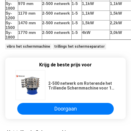
Sy-
970 mm
2-500 netwerk
1-5
1,1kW
1,1kW
1000
Sy-
1170 mm
2-500 netwerk
1-5
1,1kW
1,5kW
1200
Sy-
1470 mm
2-500 netwerk
1-5
1,5kW
2,2kW
1500
Sy-
1770 mm
2-500 netwerk
1-5
4kW
3,0kW
1800
vibro het schermmachine
trillings het schermseparator
Krijg de beste prijs voor
2-500 netwerk om Roterende het
Trillende Schermmachine voor 1-5
Ladingslaag
Doorgaan