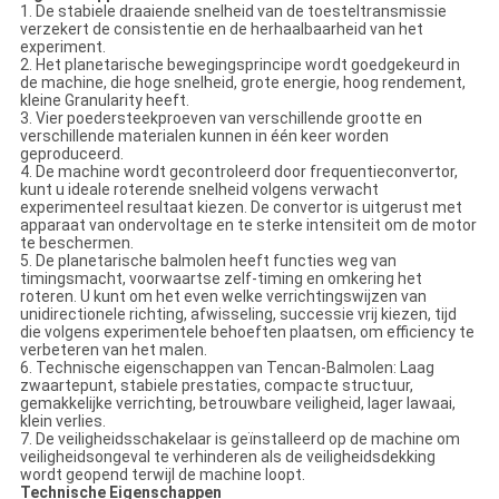
1. De stabiele draaiende snelheid van de toesteltransmissie
verzekert de consistentie en de herhaalbaarheid van het
experiment.
2. Het planetarische bewegingsprincipe wordt goedgekeurd in
de machine, die hoge snelheid, grote energie, hoog rendement,
kleine Granularity heeft.
3. Vier poedersteekproeven van verschillende grootte en
verschillende materialen kunnen in één keer worden
geproduceerd.
4. De machine wordt gecontroleerd door frequentieconvertor,
kunt u ideale roterende snelheid volgens verwacht
experimenteel resultaat kiezen. De convertor is uitgerust met
apparaat van ondervoltage en te sterke intensiteit om de motor
te beschermen.
5. De planetarische balmolen heeft functies weg van
timingsmacht, voorwaartse zelf-timing en omkering het
roteren. U kunt om het even welke verrichtingswijzen van
unidirectionele richting, afwisseling, successie vrij kiezen, tijd
die volgens experimentele behoeften plaatsen, om efficiency te
verbeteren van het malen.
6. Technische eigenschappen van Tencan-Balmolen: Laag
zwaartepunt, stabiele prestaties, compacte structuur,
gemakkelijke verrichting, betrouwbare veiligheid, lager lawaai,
klein verlies.
7. De veiligheidsschakelaar is geïnstalleerd op de machine om
veiligheidsongeval te verhinderen als de veiligheidsdekking
wordt geopend terwijl de machine loopt.
Technische Eigenschappen