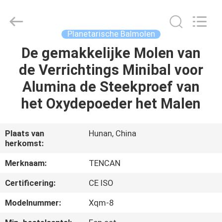
Changsha
Tianchuang
Powder
Technology
Co.,
Planetarische Balmolen
Ltd.
All
De gemakkelijke Molen van
HUIS
Rights
Reserved.
de Verrichtings Minibal voor
PRODUCTEN
Alumina de Steekproef van
het Oxydepoeder het Malen
ONGEVEER
ONS
Plaats van
Hunan, China
herkomst:
FABRIEKSREIS
Merknaam:
TENCAN
Certificering:
CE ISO
KWALITEITSCONTROLE
Modelnummer:
Xqm-8