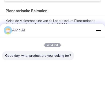
Planetarische Balmolen
Kleine de Molenmachine van de Laboratorium Planetarische
Bal, Enchtop-Balmolen met Output 0,1 Microns
Aivin Ai
De minimolen Met lange levensuur van de het Laboratorium
Planetarische Bal van de Groottetijd met 220V-Voeding
4:54 PM
Duurzame Compacte Grootte Planetarische Micro-
Molenmachine 90-870 T/min roteert Snelheid
Good day, what product are you looking for?
populaire categorieën
Alle
De Molen Van De 
Planetarische 
Laboratoriumbal
Balmolen
Rolling Balmolen
Bewogen Balmolen