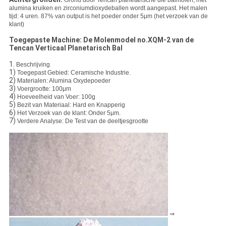
Grond door Tencan planetarische die balmolen, met
alumina kruiken en zirconiumdioxydeballen wordt aangepast. Het malen
tijd: 4 uren. 87% van output is het poeder onder 5μm (het verzoek van de
klant)
Toegepaste Machine: De Molenmodel no.XQM-2 van de
Tencan Verticaal Planetarisch Bal
1.
Beschrijving
1)
Toegepast Gebied: Ceramische Industrie.
2)
Materialen: Alumina Oxydepoeder
3)
Voergrootte: 100μm
4)
Hoeveelheid van Voer: 100g
5)
Bezit van Materiaal: Hard en Knapperig
6)
Het Verzoek van de klant: Onder 5μm.
7)
Verdere Analyse: De Test van de deeltjesgrootte
⇒