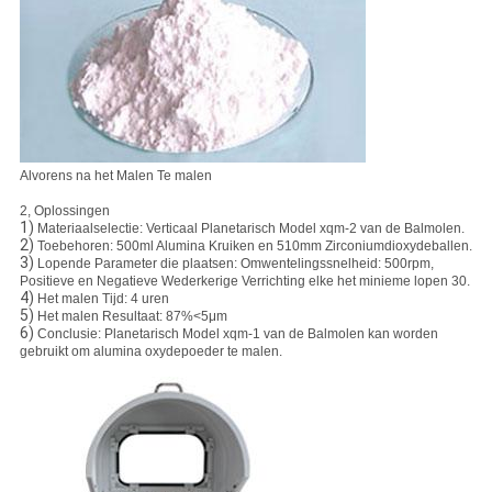
Alvorens na het Malen Te malen
2, Oplossingen
1)
Materiaalselectie: Verticaal Planetarisch Model xqm-2 van de Balmolen.
2)
Toebehoren: 500ml Alumina Kruiken en 510mm Zirconiumdioxydeballen.
3)
Lopende Parameter die plaatsen: Omwentelingssnelheid: 500rpm,
Positieve en Negatieve Wederkerige Verrichting elke het minieme lopen 30.
4)
Het malen Tijd: 4 uren
5)
Het malen Resultaat: 87%<5μm
6)
Conclusie: Planetarisch Model xqm-1 van de Balmolen kan worden
gebruikt om alumina oxydepoeder te malen.