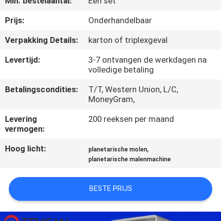
Min. bestelaantal:
Een set
CONTACTEER
ONS
Prijs:
Onderhandelbaar
Verpakking Details:
karton of triplexgeval
NIEUWS
Levertijd:
3-7 ontvangen de werkdagen na
volledige betaling
BLOG
Betalingscondities:
T/T, Western Union, L/C,
MoneyGram,
VERZOEK
Levering
200 reeksen per maand
vermogen:
OM EEN
CITAAT
Hoog licht:
,
planetarische molen
planetarische malenmachine
SITEMAP
BESTE PRIJS
PRIVACYBELEID