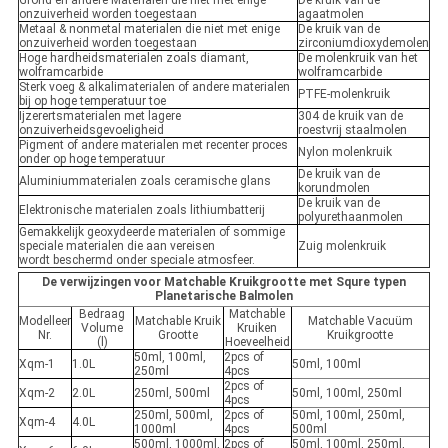
onzuiverheid worden toegestaan
agaatmolen
Metaal & nonmetal materialen die niet met enige
De kruik van de
onzuiverheid worden toegestaan
zirconiumdioxydemolen
Hoge hardheidsmaterialen zoals diamant,
De molenkruik van het
wolframcarbide
wolframcarbide
Sterk voeg & alkalimaterialen of andere materialen
PTFE-molenkruik
bij op hoge temperatuur toe
Ijzerertsmaterialen met lagere
304 de kruik van de
onzuiverheidsgevoeligheid
roestvrij staalmolen
Pigment of andere materialen met recenter proces
Nylon molenkruik
onder op hoge temperatuur
De kruik van de
Aluminiummaterialen zoals ceramische glans
korundmolen
De kruik van de
Elektronische materialen zoals lithiumbatterij
polyurethaanmolen
Gemakkelijk geoxydeerde materialen of sommige
speciale materialen die aan vereisen
Zuig molenkruik
wordt beschermd onder speciale atmosfeer.
De verwijzingen voor Matchable Kruikgrootte met Squre typen
Planetarische Balmolen
Bedraag
Matchable
Modelleer
Matchable Kruik
Matchable Vacuüm
Volume
Kruiken
Nr.
Grootte
Kruikgrootte
(l)
Hoeveelheid
50ml, 100ml,
2pcs of
Xqm-1
1.0L
50ml, 100ml
250ml
4pcs
2pcs of
Xqm-2
2.0L
250ml, 500ml
50ml, 100ml, 250ml
4pcs
250ml, 500ml,
2pcs of
50ml, 100ml, 250ml,
Xqm-4
4.0L
1000ml
4pcs
500ml
500ml, 1000ml,
2pcs of
50ml, 100ml, 250ml,