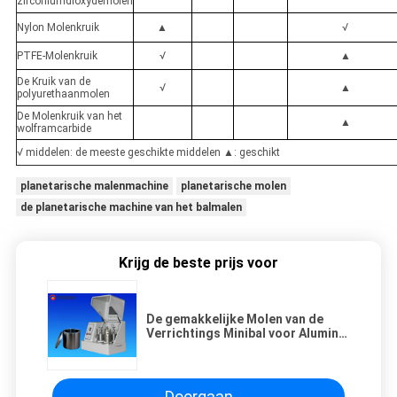
zirconiumdioxydemolen
Nylon Molenkruik
▲
√
PTFE-Molenkruik
√
▲
De Kruik van de
√
▲
polyurethaanmolen
De Molenkruik van het
▲
wolframcarbide
√ middelen: de meeste geschikte middelen ▲: geschikt
planetarische malenmachine
planetarische molen
de planetarische machine van het balmalen
Krijg de beste prijs voor
De gemakkelijke Molen van de
Verrichtings Minibal voor Alumina
de Steekproef van het
Oxydepoeder het Malen
Doorgaan