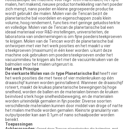
malen, het makend, nieuwe productontwikkeling van het poeder
zich mengt, nano poeder en kleine gegroepeerde productie
wordt gebruikt die malen. Molen van de Tencan bezit de
planetarische bal voordelen en eigenschappen zoals klein
volume, hoog rendement, functies met geringe geluidssterkte
en volledige. Molen van de Tencan de planetarische bal een
ideaal materiaal voor R&D-instellingen, universiteiten, de
laboratoria van ondernemingen is om fijne poedersteekproeven
te krijgen. Molen van de Tencan wordt de planetarische bal
ontworpen met vier het werk posities en het maakt u vier
steekproeven (maximum) in één keer worden. u kunt deze
machine ook gebruiken om poedersteekproeven onder het
vacuümmilieu te krijgen als het met de vacuümkruiken van de
balmolen voor het malen uitgerust is.
Het werk Principe
De vierkante Molen van
de
type Planetarische Bal
heeft vier
het werk posities die met twee of vier molenkruiken op één
draaischijf kunnen worden geïnstalleerd. Wanneer de draaischijf
roteert, maakt de kruikas planetarische bewegingen bij hoge
snelheid, worden de ballen en de materialen binnen de kruiken
beïnvloed sterk hoge snelheidsbeweging, en de materialen
worden uiteindelijk gemalen in fijn poeder. Diverse soorten
verschillende materialen kunnen door middel van droge of natte
het malen methode worden gemalen. Kleinste granularity van
outputpoeder kan aan 0.1μm of nano schaalpoeder worden
bereikt.
Toepassingen
Achtergronden: