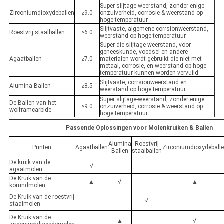
Super slijtage-weerstand, zonder enige
Zirconiumdioxydeballen
≥9.0
onzuiverheid, corrosie & weerstand op
hoge temperatuur.
Slijtvaste, algemene corrsionweerstand,
Roestvrij staalballen
≥6.0
weerstand op hoge temperatuur.
Super die slijtage-weerstand, voor
geneeskunde, voedsel en andere
Agaatballen
≥7.0
materialen wordt gebruikt die niet met
metaal, corrosie, en weerstand op hoge
temperatuur kunnen worden vervuild.
Slijtvaste, corrsionweerstand en
Alumina Ballen
≥8.5
weerstand op hoge temperatuur.
Super slijtage-weerstand, zonder enige
De Ballen van het
≥9.0
onzuiverheid, corrosie & weerstand op
wolframcarbide
hoge temperatuur.
Passende Oplossingen voor Molenkruiken & Ballen
Alumina
Roestvrij
Punten
Agaatballen
Zirconiumdioxydeball
Ballen
staalballen
De kruik van de
√
agaatmolen
De Kruik van de
▲
√
▲
korundmolen
De Kruik van de roestvrij
√
staalmolen
De Kruik van de
▲
√