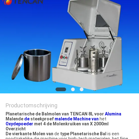
Productomschrijving
Planetarische de Balmolen van TENCAN 8L voor
Alumina
Malende
de
steekproef
malende Machine van
het
Oxydepoeder
met 4 de Molenkruiken van X 2000ml
Overzicht
De vierkante Molen van
de
type Planetarische Bal
is een
noodzakelijke die machine voor high-tech materialen, het fijne