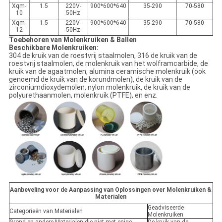
Xqm-
1.5
220V-
900*600*640
35-290
70-580
10
50Hz
Xqm-
1.5
220V-
900*600*640
35-290
70-580
12
50Hz
Toebehoren van Molenkruiken & Ballen
Beschikbare Molenkruiken:
304 de kruik van de roestvrij staalmolen, 316 de kruik van de
roestvrij staalmolen, de molenkruik van het wolframcarbide, de
kruik van de agaatmolen, alumina ceramische molenkruik (ook
genoemd de kruik van de korundmolen), de kruik van de
zirconiumdioxydemolen, nylon molenkruik, de kruik van de
polyurethaanmolen, molenkruik (PTFE), en enz.
Aanbeveling voor de Aanpassing van Oplossingen over Molenkruiken &
Materialen
Geadviseerde
Categorieën van Materialen
Molenkruiken
Grond en andere Materialen die niet met enige
De kruik van de