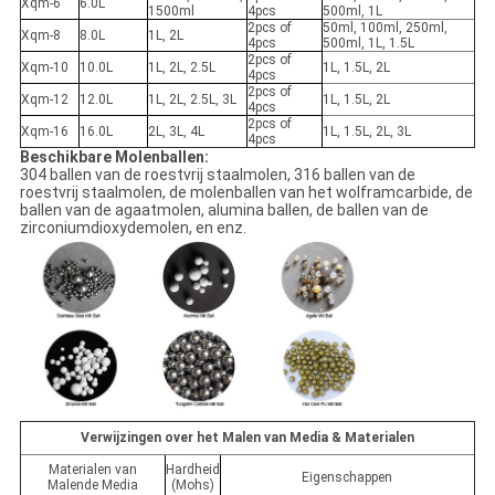
Xqm-6
6.0L
1500ml
4pcs
500ml, 1L
2pcs of
50ml, 100ml, 250ml,
Xqm-8
8.0L
1L, 2L
4pcs
500ml, 1L, 1.5L
2pcs of
Xqm-10
10.0L
1L, 2L, 2.5L
1L, 1.5L, 2L
4pcs
2pcs of
Xqm-12
12.0L
1L, 2L, 2.5L, 3L
1L, 1.5L, 2L
4pcs
2pcs of
Xqm-16
16.0L
2L, 3L, 4L
1L, 1.5L, 2L, 3L
4pcs
Beschikbare Molenballen:
304 ballen van de roestvrij staalmolen, 316 ballen van de
roestvrij staalmolen, de molenballen van het wolframcarbide, de
ballen van de agaatmolen, alumina ballen, de ballen van de
zirconiumdioxydemolen, en enz.
Verwijzingen over het Malen van Media & Materialen
Materialen van
Hardheid
Eigenschappen
Malende Media
(Mohs)