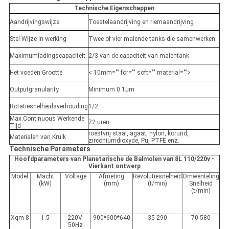
Technische Eigenschappen
Aandrijvingswijze
Toestelaandrijving en riemaandrijving
Stel Wijze in werking
Twee of vier malende tanks die samenwerken
Maximumladingscapaciteit
2/3 van de capaciteit van malentank
Het voeden Grootte
< 10mm="" for="" soft="" material="">
Outputgranularity
Minimum 0.1μm
Rotatiesnelheidsverhouding
1/2
Max.Continuous Werkende
72 uren
Tijd
roestvrij staal, agaat, nylon, korund,
Materialen van Kruik
zirconiumdioxyde, Pu, PTFE enz.
Technische Parameters
Hoofdparameters van Planetarische de Balmolen van 8L 110/220v -
Vierkant ontwerp
Model
Macht
Voltage
Afmeting
Revolutiesnelheid
Omwenteling
(kW)
(mm)
(t/min)
Snelheid
(t/min)
Xqm-8
1.5
220V-
900*600*640
35-290
70-580
50Hz