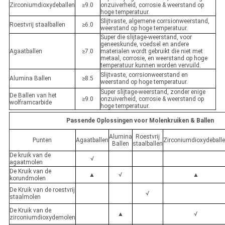
Zirconiumdioxydeballen
≥9.0
onzuiverheid, corrosie & weerstand op
hoge temperatuur.
Slijtvaste, algemene corrsionweerstand,
Roestvrij staalballen
≥6.0
weerstand op hoge temperatuur.
Super die slijtage-weerstand, voor
geneeskunde, voedsel en andere
Agaatballen
≥7.0
materialen wordt gebruikt die niet met
metaal, corrosie, en weerstand op hoge
temperatuur kunnen worden vervuild.
Slijtvaste, corrsionweerstand en
Alumina Ballen
≥8.5
weerstand op hoge temperatuur.
Super slijtage-weerstand, zonder enige
De Ballen van het
≥9.0
onzuiverheid, corrosie & weerstand op
wolframcarbide
hoge temperatuur.
Passende Oplossingen voor Molenkruiken & Ballen
Alumina
Roestvrij
Punten
Agaatballen
Zirconiumdioxydeball
Ballen
staalballen
De kruik van de
√
agaatmolen
De Kruik van de
▲
√
▲
korundmolen
De Kruik van de roestvrij
√
staalmolen
De Kruik van de
▲
√
zirconiumdioxydemolen