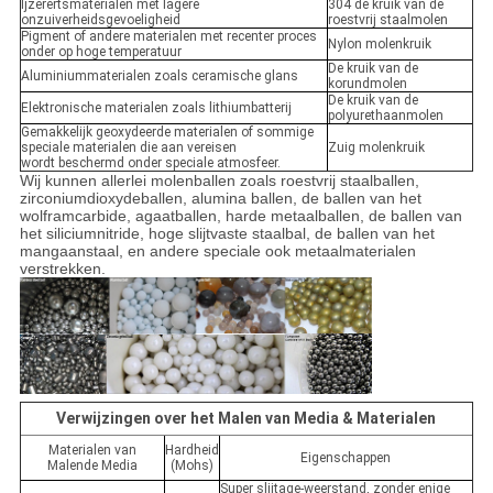
Ijzerertsmaterialen met lagere
304 de kruik van de
onzuiverheidsgevoeligheid
roestvrij staalmolen
Pigment of andere materialen met recenter proces
Nylon molenkruik
onder op hoge temperatuur
De kruik van de
Aluminiummaterialen zoals ceramische glans
korundmolen
De kruik van de
Elektronische materialen zoals lithiumbatterij
polyurethaanmolen
Gemakkelijk geoxydeerde materialen of sommige
speciale materialen die aan vereisen
Zuig molenkruik
wordt beschermd onder speciale atmosfeer.
Wij kunnen allerlei molenballen zoals roestvrij staalballen,
zirconiumdioxydeballen, alumina ballen, de ballen van het
wolframcarbide, agaatballen, harde metaalballen, de ballen van
het siliciumnitride, hoge slijtvaste staalbal, de ballen van het
mangaanstaal, en andere speciale ook metaalmaterialen
verstrekken.
Verwijzingen over het Malen van Media & Materialen
Materialen van
Hardheid
Eigenschappen
Malende Media
(Mohs)
Super slijtage-weerstand, zonder enige