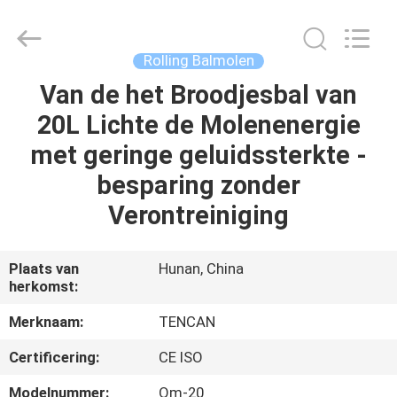
Changsha
Tianchuang
Powder
Technology
Co.,
Rolling Balmolen
Ltd.
All
Van de het Broodjesbal van
HUIS
Rights
Reserved.
20L Lichte de Molenenergie
PRODUCTEN
met geringe geluidssterkte -
besparing zonder
ONGEVEER
Verontreiniging
ONS
Plaats van
Hunan, China
herkomst:
FABRIEKSREIS
Merknaam:
TENCAN
KWALITEITSCONTROLE
Certificering:
CE ISO
Modelnummer:
Qm-20