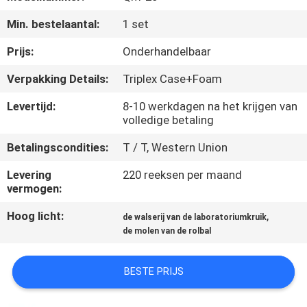
CONTACTEER
Min. bestelaantal:
1 set
ONS
Prijs:
Onderhandelbaar
NIEUWS
Verpakking Details:
Triplex Case+Foam
Levertijd:
8-10 werkdagen na het krijgen van
BLOG
volledige betaling
Betalingscondities:
T / T, Western Union
VERZOEK
Levering
220 reeksen per maand
OM EEN
vermogen:
CITAAT
Hoog licht:
,
de walserij van de laboratoriumkruik
de molen van de rolbal
SITEMAP
BESTE PRIJS
PRIVACYBELEID