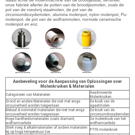
Naast lichte de molenmachine van de broodjesbal, verstrekt
onze fabriek allerlei de potten van de broodjesmolen, zoals de
pot van de roestvrij staalmolen, de pot van de
zirconiumdioxydemolen, alumina molenpot, nylon molenpot, Pu-
molenpot, de pot van de wolframmolen, normale ceramische
molenpot en enz.
Aanbeveling voor de Aanpassing van Oplossingen over
Molenkruiken & Materialen
Geadviseerde
Categorieën van Materialen
Molenkruiken
Grond en andere Materialen die niet met enige
De kruik van de
onzuiverheid worden toegestaan
agaatmolen
Metaal & nonmetal materialen die niet met enige
De kruik van de
onzuiverheid worden toegestaan
zirconiumdioxydemolen
Hoge hardheidsmaterialen zoals diamant,
De molenkruik van het
wolframcarbide
wolframcarbide
Sterk voeg & alkalimaterialen of andere materialen
PTFE-molenkruik
bij op hoge temperatuur toe