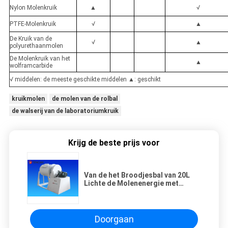
Nylon Molenkruik
▲
√
PTFE-Molenkruik
√
▲
De Kruik van de
√
▲
polyurethaanmolen
De Molenkruik van het
▲
wolframcarbide
√ middelen: de meeste geschikte middelen ▲: geschikt
kruikmolen
de molen van de rolbal
de walserij van de laboratoriumkruik
Krijg de beste prijs voor
Van de het Broodjesbal van 20L
Lichte de Molenenergie met
geringe geluidssterkte -
besparing zonder Verontreiniging
Doorgaan