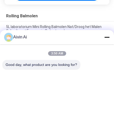
Rolling Balmolen
5L laboratorium Mini Rolling Balmolen Nat/Droog het Malen
Gebruik met Eenvormig Outputpoeder
Aivin Ai
De Balmolen van het laboratorium1*5l Broodje, Walserij van de
het Laboratoriumkruik van het Micronpoeder de Malende
3:50 AM
Industriële het Malen en het Zeven Machine voor het
Ononderbroken Malen/het Zeven van 30 - 2000L
Good day, what product are you looking for?
populaire categorieën
Alle
De Molen Van De 
Planetarische 
Laboratoriumbal
Balmolen
Rolling Balmolen
Bewogen Balmolen