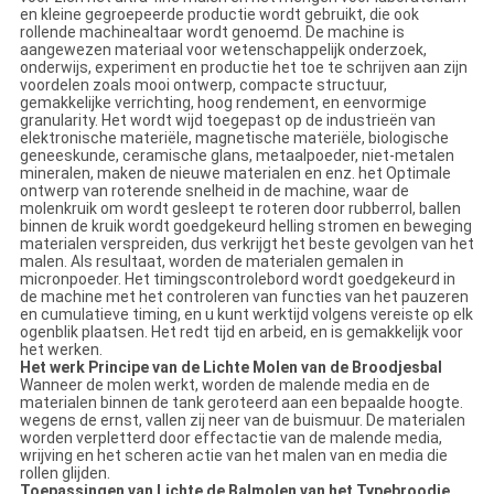
en kleine gegroepeerde productie wordt gebruikt, die ook
rollende machinealtaar wordt genoemd. De machine is
aangewezen materiaal voor wetenschappelijk onderzoek,
onderwijs, experiment en productie het toe te schrijven aan zijn
voordelen zoals mooi ontwerp, compacte structuur,
gemakkelijke verrichting, hoog rendement, en eenvormige
granularity. Het wordt wijd toegepast op de industrieën van
elektronische materiële, magnetische materiële, biologische
geneeskunde, ceramische glans, metaalpoeder, niet-metalen
mineralen, maken de nieuwe materialen en enz. het Optimale
ontwerp van roterende snelheid in de machine, waar de
molenkruik om wordt gesleept te roteren door rubberrol, ballen
binnen de kruik wordt goedgekeurd helling stromen en beweging
materialen verspreiden, dus verkrijgt het beste gevolgen van het
malen. Als resultaat, worden de materialen gemalen in
micronpoeder. Het timingscontrolebord wordt goedgekeurd in
de machine met het controleren van functies van het pauzeren
en cumulatieve timing, en u kunt werktijd volgens vereiste op elk
ogenblik plaatsen. Het redt tijd en arbeid, en is gemakkelijk voor
het werken.
Het werk Principe van de Lichte Molen van de Broodjesbal
Wanneer de molen werkt, worden de malende media en de
materialen binnen de tank geroteerd aan een bepaalde hoogte.
wegens de ernst, vallen zij neer van de buismuur. De materialen
worden verpletterd door effectactie van de malende media,
wrijving en het scheren actie van het malen van en media die
rollen glijden.
Toepassingen van Lichte de Balmolen van het Typebroodje