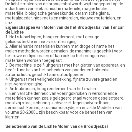
De lichte molen van de broodjesbal wordt wijd toegepast op de
industrieën van elektronische materiële, magnetische
materiële, biologische geneeskunde, ceramische glans,
metaalpoeder, niet-metalen mineralen, nieuwe materialen, en
enz.
Eigenschappen van Molen van de het Broodjesbal van Tencan
de Lichte
1. Het stabiel lopen, hoog rendement, met geringe
geluidssterkte en niet-verontreiniging
2. Allerlei harde materialen kunnen met droge of natte het
malen methode worden gemalen; de machine is geschikt voor
het ruwe en fijne malen of kan ook op het mengen van
materialen worden toegepast.
3. De machine is zelf-uitgerust met het gieten van apparaat, en
heeft functie van het scheiden van poeder en balmedia
automatisch, geschikt aan outputpoeder.
4. Uitgerust met veiligheidsdekking, fijnste zuivere graad en
niet-verontreiniging.
5. Anti-abrasion, hoog rendement van het malen.
6. Een verscheidenheid van voeringskruiken in verschillende
materialen kunnen zoals gelegeerd staal worden geselecteerd,
roestvrij staal, schuring-zichverzet tegen polyurethaan,
ceramisch korund, zirconiumdioxyde, en enz.-de Modellen van
volume 20-2000L zijn beschikbaar voor de behoeften van
klanten.
Selectiehulp van de Lichte Molen van
de
Broodjesbal