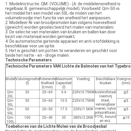
1. Modelinstructie: QM- (VOLUME) - (A: de middelensnelheid is
regelbaar, B: gemeenschappelijk model). Voorbeeld: Qm-50-is
het middel het een model van 50L-de molen van het
volumebroodje met functie van snelheid het aanpassen;
2. Modelleer Nr van broodjesmolen kan volgens hoeveelheid
(gewicht) worden geselecteerd het malen van materialen;
3. De selectie van materialen van kruiken en ballen kan door
bezit van materiaal worden gemaakt;
4. De automatische gietende apparaat en anti-stofdekking is
beschikbaar voor uw optie.
5. Het is geschikt om potten te veranderen en geschikt voor
beide het natte - en - droge malen.
Technische Parameters
Technische Parameters VAN Lichte de Balmolen van het Typebr
Model
Volumegrootte
Roterende
Maximum
Voeding
Beschikbare
Voergroo
(l)
Snelheid
Capaciteit
Kruiken
(mm)
(t/min)
(l)
Qm-
20
20~60
6.6
220V/0.75KW
koolstofstaal
≦5
20L
roestvrij
staal,
Qm-
30
20~60
10.5
220V/0.75KW
≦5
vervangbaar
30L
voeren, nylon
Qm-
50
20~50
17.5
220V/1.5KW
≦5
polyurethaan,
50L
PTFE, korund
Qm-
100
20~45
35
380V/2.2KW
≦10
en enz.
100L
Toebehoren van de Lichte Molen van de Broodjesbal